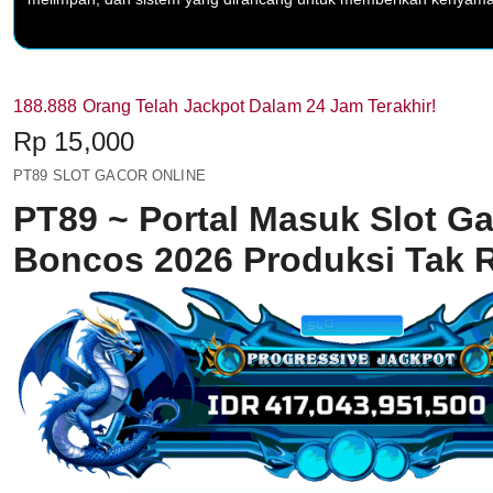
188.888 Orang Telah Jackpot Dalam 24 Jam Terakhir!
Price:
Rp 15,000
PT89 SLOT GACOR ONLINE
PT89 ~ Portal Masuk Slot Ga
Boncos 2026 Produksi Tak R