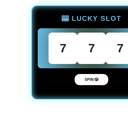
🎰 LUCKY SLOT
7
7
7
SPIN 🎲