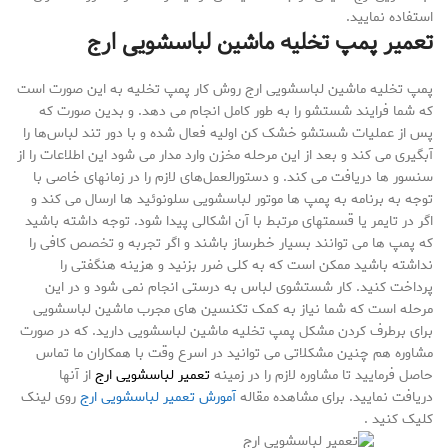
استفاده نمایید.
تعمیر پمپ تخلیه ماشین لباسشویی ارج
پمپ تخلیه ماشین لباسشویی ارج روش کار پمپ تخلیه به این صورت است
که شما فرایند شستشو را به طور کامل انجام می دهد. و بدین صورت که
پس از عملیات شستشو خشک کن اولیه فعال شده و با دور تند لباس‌ها را
آبگیری می کند و بعد از این مرحله مخزن وارد مدار می شود این اطلاعات را از
سنسور ها دریافت می کند. و دستورالعمل‌های لازم را در زمانهای خاصی با
توجه به برنامه به پمپ ها موتور لباسشویی سلونوئید ها ارسال می کند و
اگر در تایمر یا قسمتهای مرتبط با آن اشکالی پیدا شود. توجه داشته باشید
که پمپ ها می توانند بسیار خطرساز باشند و اگر تجربه و تخصص کافی را
نداشته باشید ممکن است که به کلی ضرر بزنید و هزینه هنگفتی را
پرداخت کنید. کار شستشوی لباس به درستی انجام نمی شود و در این
مرحله است که شما نیاز به کمک تکنسین های مجرب ماشین لباسشویی
برای برطرف کردن مشکل پمپ تخلیه ماشین لباسشویی دارید. که در صورت
مشاوره هم چنین مشکلاتی می توانید در اسرع وقت با همکاران ما تماس
حاصل فرمایید تا مشاوره لازم را در زمینه
تعمیر لباسشویی ارج
از آنها
دریافت نمایید. برای مشاهده مقاله
آمورش تعمیر لباسشویی ارج
روی لینک
کلیک کنید .