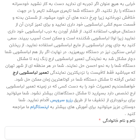
خرابی به هیچ عنوان اگر تجربه ای ندارید دست به کار نشوید خودسرانه
دستگاه را باز نکنید. اگر دستگاه شما تایمری میباشد تایمر را در جهت
خلافش نچرخانید زیرا چرخ دنده های آن خورد میشود. از شستن بدنه و
قسمت سیم کشی لباسشویی خود داری نمایید و برای تمیز کردن آن از
دستمال مرطوب استفاده کنید. از فشار آوردن به درب لباسشویی خود داری
نمایید زیرا لولا لباسشویی شکننده است و ممکن است آسیب ببیند. سعی
کنید به جای پودر لباسشویی از مایع لباسشویی استفاده نمایید. از ریختن
لباس سنگین نیز در دستگاه بپرهیزید. در نهایت اگر باز هم لباسشویی شما
دچار مشکل شد به نمایندگی تعمیر لباسشویی ارج زنگ زده تا مشکل
دستگاه شما را به نحو احسن حل نمایند. شما در هر منطقه ای از شهر تهران
که میباشید فقط کافیست با نزدیکترین نمایندگی
تعمیر لباسشویی ارج
تماس گرفته تا مشکل دستگاه شما در کوتاهترین زمان ممکن حل شود.
خواهشمندیم تعمیرات خود را به دست کسی که در زمینه تعمیر لباسشویی
ارج تخصص دارد بسپارید تا مشکل دستگاهتان بیشتر نشود. شما میتوانید
برای برخورداری از تخفیف ما از طریق
رزرو سرویس
اقدام نمایید. شما
دوستان عزیز میتوانید برای آمورش های بیشتر به
اینستاگرام
ما مراجعه
کنید .
نام و نام خانوادگی