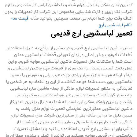
کمترین زمان ممکن به محل اعزام شده و با داشتن لباس کار مخصوص با آرم
شرکت تک ریپیر و کارت شناسایی مخصوص این شرکت کار تعمیرات را بدون
اتلاف وقت برای شما انجام می دهند. همچنین بخوانید مقاله
قیمت سه
نظام لباسشویی ارج
.
تعمیر لباسشویی ارج قدیمی
تعمیر ماشین لباسشویی ارج قدیمی، در بعضی از مواقع به دلیل استفاده از
قطعات نامرغوب و غیر اصلی در زمان تعویض قطعات لباسشویی ممکن
است شما با مشکلات مثل تعمیرات ماشین لباسشویی مواجه شویم. و این
عمل باعث آسیب رسیدن به یک سری از قطعات مهم ماشین لباسشویی و
درآخر اینکه هزینه های بسیار زیادی جهت عیب یابی و تعویض یا تعمیر
لباسشویی روی دست شما خواهد گذاشت. از این رو اعتماد به هر شخص یا
نمایندگی به منظور تعمیرات لوازم خانگی از جمله ماشین های لباسشویی
چه بسیار گران قیمت هستند معنی غیر هوشمندانه و ریسک پذیر می
باشد. و بهترین راهکار ممکن این است که شما به دنبال بهترین تعمیرکار
ماشین لباسشویی معتبرترین نمایندگی تعمیرات لوازم منزل باشد. به
همین دلیل ما در این مقاله یکی از معتبرترین شرکت های تعمیرات لوازم
خانگی را قصد داریم به شما معرفی نماییم. که در صورتی که شما ما از
ماشینهای لباسشویی ارج قدیمی استفاده می کنید و با مشکل تعمیرات
لباسشویی ارج قدیمی مواجه هستید می توانید از کمک و مشاوره همکاران ما