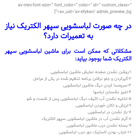
av-mini-font-size=” font_color=” color=” id=” custom_class=”
av_uid=’av-efykwo’ admin_preview_bg=”]
در چه صورت لباسشویی سپهر الکتریک نیاز
به تعمیرات دارد؟
مشکلاتی که ممکن است برای ماشین لباسشویی سپهر
الکتریک شما بوجود بیاید:
۱-روشن نشدن صفحه نمایش ماشین لباسشویی
۲-گیرکردن و جلو نرفتن برنامه تنظیم شده در یکی از مراحل
۳-سروصدا کردن دیگ ماشین لباسشویی
۴-تمیز نشستن لباسها
۵-تخلیه نشدن آب کثیف دیگ لباسشویی پس از شست و شو
۶-لرزش و تکان خوردن لباسشویی
۷-باز نشدن در لباسشویی
۸-گرم نشدن آب در ماشین لباسشویی سپهر الکتریک
۹-بسته نشدن درب ماشین لباسشویی
۱۰-خراب بودن لاستیک دور درب لباسشویی