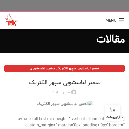
MENU
مقالات
,
,
تعمیر لباسشویی سپهر الکتریک
ماشین لباسشویی
نمایندگی لباسشویی سپهر الکتریک
تعمیر لباسشویی سپهر الکتریک
مدیر سایت
۱۰
اردیبهشت
[av_one_full first min_height=” vertical_alignment=” space=”
custom_margin=” margin=’0px’ padding=’0px’ border=”