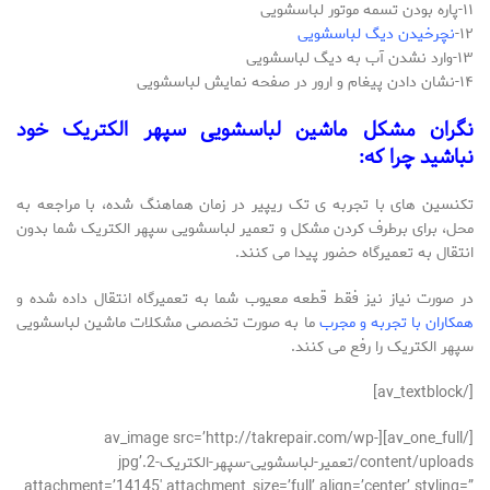
۱۱-پاره بودن تسمه موتور لباسشویی
۱۲-
نچرخیدن دیگ لباسشویی
۱۳-وارد نشدن آب به دیگ لباسشویی
۱۴-نشان دادن پیغام و ارور در صفحه نمایش لباسشویی
نگران مشکل ماشین لباسشویی سپهر الکتریک خود
نباشید چرا که:
تکنسین های با تجربه ی تک ریپیر در زمان هماهنگ شده، با مراجعه به
محل، برای برطرف کردن مشکل و تعمیر لباسشویی سپهر الکتریک شما بدون
انتقال به تعمیرگاه حضور پیدا می کنند.
در صورت نیاز نیز فقط قطعه معیوب شما به تعمیرگاه انتقال داده شده و
همکاران با تجربه و مجرب
ما به صورت تخصصی مشکلات ماشین لباسشویی
سپهر الکتریک را رفع می کنند.
[/av_textblock]
[/av_one_full][av_image src=’http://takrepair.com/wp-
content/uploads/تعمیر-لباسشویی-سپهر-الکتریک-2.jpg’
attachment=’14145′ attachment_size=’full’ align=’center’ styling=”