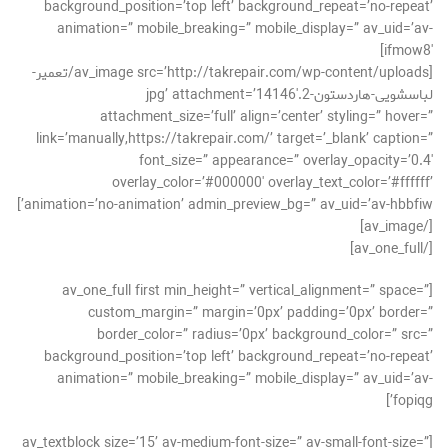
background_position=’top left’ background_repeat=’no-repeat’
animation=” mobile_breaking=” mobile_display=” av_uid=’av-
ifmow8′]
[av_image src=’http://takrepair.com/wp-content/uploads/تعمیر-
لباسشویی-هاردستون-2.jpg’ attachment=’14146′
attachment_size=’full’ align=’center’ styling=” hover=”
link=’manually,https://takrepair.com/’ target=’_blank’ caption=”
font_size=” appearance=” overlay_opacity=’0.4′
overlay_color=’#000000′ overlay_text_color=’#ffffff’
animation=’no-animation’ admin_preview_bg=” av_uid=’av-hbbfiw’]
[/av_image]
[/av_one_full]
[av_one_full first min_height=” vertical_alignment=” space=”
custom_margin=” margin=’0px’ padding=’0px’ border=”
border_color=” radius=’0px’ background_color=” src=”
background_position=’top left’ background_repeat=’no-repeat’
animation=” mobile_breaking=” mobile_display=” av_uid=’av-
fopiqg’]
[av_textblock size=’15’ av-medium-font-size=” av-small-font-size=”