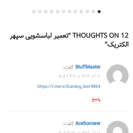
12 THOUGHTS ON “
تعمیر لباسشویی سپهر
الکتریک
”
BluffMaster
گفت:
۱۰ آذر ۱۴۰۴ در ۶:۳۸ ق.ظ
https://t.me/s/iGaming_live/4864
پاسخ
AceSorcerer
گفت:
۱۰ آذر ۱۴۰۴ در ۱۲:۱۲ ق.ظ