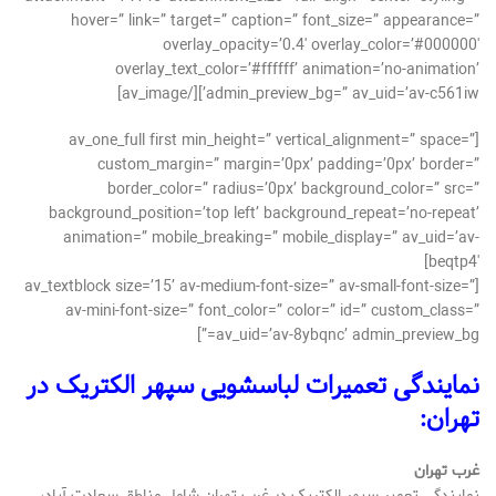
hover=” link=” target=” caption=” font_size=” appearance=”
overlay_opacity=’0.4′ overlay_color=’#000000′
overlay_text_color=’#ffffff’ animation=’no-animation’
admin_preview_bg=” av_uid=’av-c561iw’][/av_image]
[av_one_full first min_height=” vertical_alignment=” space=”
custom_margin=” margin=’0px’ padding=’0px’ border=”
border_color=” radius=’0px’ background_color=” src=”
background_position=’top left’ background_repeat=’no-repeat’
animation=” mobile_breaking=” mobile_display=” av_uid=’av-
beqtp4′]
[av_textblock size=’15’ av-medium-font-size=” av-small-font-size=”
av-mini-font-size=” font_color=” color=” id=” custom_class=”
av_uid=’av-8ybqnc’ admin_preview_bg=”]
نمایندگی تعمیرات لباسشویی سپهر الکتریک در
تهران:
غرب تهران
نمایندگی تعمیر سپهر الکتریک در غرب تهران شامل مناطق سعادت آباد،