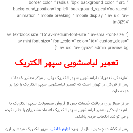
border_color=” radius=’0px’ background_color=” src=”
background_position=’top left’ background_repeat=’no-repeat’
animation=” mobile_breaking=” mobile_display=” av_uid=’av-
m3j294′]
[av_textblock size=’15’ av-medium-font-size=” av-small-font-size=”
av-mini-font-size=” font_color=” color=” id=” custom_class=”
av_uid=’av-lgyazs’ admin_preview_bg=”]
تعمیر لباسشویی سپهر الکتریک
نمایندگی تعمیرات لباسشویی سپهر الکتریک یکی از مراکز معتبر خدمات
پس از فروش در تهران است که تعمیر لباسشویی سپهر الکتریک را نیز بر
عهده دارد.
مراکز مجاز برای دریافت خدمات پس از فروش محصولات سپهر الکتریک با
نام نمایندگی تعمیر لباسشویی سپهر الکتریک اعتماد مشتریان را جلب کرده
و می توانند انتخاب مردم باشند.
پس از گذشت چندین سال از تولید
لوازم خانگی
سپهر الکتریک مردم بر این