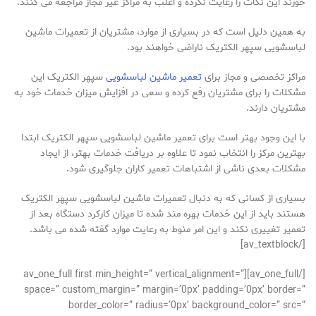
خورند این نکات را رعایت نکرده و اغلب به مراکز غیر مجاز مراجعه می کنند.
به همین دلیل است که در بسیاری از موارد، مشتریان از تعمیرات ماشین
لباسشویی سپهر الکتریک ناراضی خواهند بود.
مراکز تخصصی و مجاز برای
تعمیر ماشین لباسشویی
سپهر الکتریک این
مشکلات را برای مشتریان رفع کرده و سعی در افزایش میزان خدمات خود به
مشتریان دارند.
با این وجود بهتر است برای تعمیر ماشین لباسشویی سپهر الکتریک ابتدا
بهترین مرکز را انتخاب نمود تا علاوه بر دریافت خدمات بهتر، از ایجاد
مشکلات بعدی ناشی از اشتباهات تعمیر کاران جلوگیری شود.
بسیاری از کسانی که به دنبال تعمیرات ماشین لباسشویی سپهر الکتریک
هستند باید از این خدمات بهره مند شده تا میزان کارکرد دستگاه بعد از
تعمیر تغییری نکند و این امر منوط به رعایت موارد گفته شده می باشد.
[/av_textblock]
[/av_one_full][av_one_full first min_height=” vertical_alignment=”
space=” custom_margin=” margin=’0px’ padding=’0px’ border=”
border_color=” radius=’0px’ background_color=” src=”