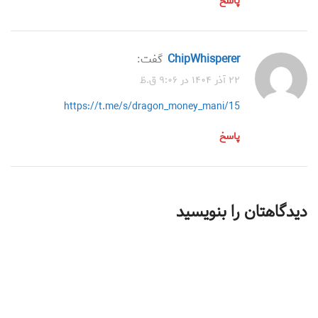
پاسخ
ChipWhisperer
گفت:
۲۲ آذر ۱۴۰۴ در ۹:۰۶ ق.ظ
https://t.me/s/dragon_money_mani/15
پاسخ
دیدگاهتان را بنویسید