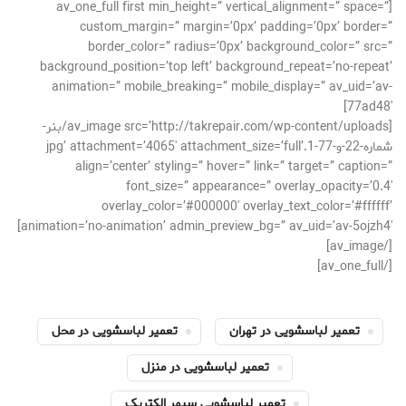
[av_one_full first min_height=” vertical_alignment=” space=”
custom_margin=” margin=’0px’ padding=’0px’ border=”
border_color=” radius=’0px’ background_color=” src=”
background_position=’top left’ background_repeat=’no-repeat’
animation=” mobile_breaking=” mobile_display=” av_uid=’av-
77ad48′]
[av_image src=’http://takrepair.com/wp-content/uploads/بنر-
شماره-22-و-77-1.jpg’ attachment=’4065′ attachment_size=’full’
align=’center’ styling=” hover=” link=” target=” caption=”
font_size=” appearance=” overlay_opacity=’0.4′
overlay_color=’#000000′ overlay_text_color=’#ffffff’
animation=’no-animation’ admin_preview_bg=” av_uid=’av-5ojzh4′]
[/av_image]
[/av_one_full]
تعمیر لباسشویی در تهران
تعمیر لباسشویی در محل
تعمیر لباسشویی در منزل
تعمیر لباسشویی سپهر الکتریک