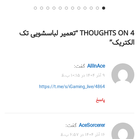
4 THOUGHTS ON “
تعمیر لباسشویی تک
الکتریک
”
AllInAce
گفت:
۹ آذر ۱۴۰۴ در ۱۰:۱۵ ب.ظ
https://t.me/s/iGaming_live/4864
پاسخ
AceSorcerer
گفت:
۱۶ آذر ۱۴۰۴ در ۶:۵۷ ب.ظ