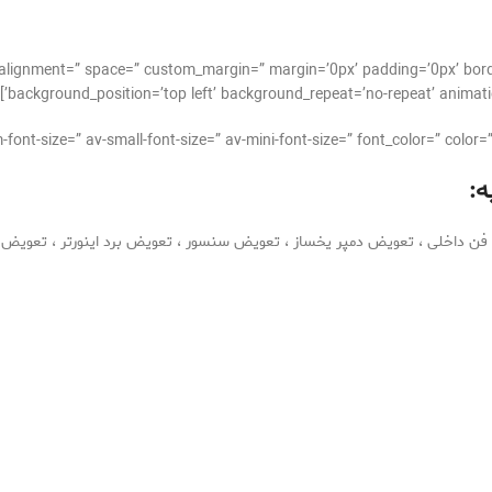
al_alignment=” space=” custom_margin=” margin=’0px’ padding=’0px’ bor
background_position=’top left’ background_repeat=’no-repeat’ animati
ه: