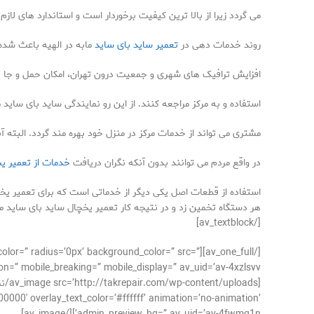
می گردد زیرا از بالا ترین کیفیت برخوردار است و استاندارد های لاز
روند خدمات دهی در
تعمیر ساید بای ساید
مابه در الهیه باعث شده
افزایش ترافیک های شهری و جمعیت درون تهران، امکان حمل و جا ب
استفاده و به مرکز مراجعه کنند. از این رو نمایندگی ساید بای ساید
مشتری می تواند از خدمات مرکز در منزل خود بهره مند گردد. البته
در واقع مردم می توانند بدون آنکه نگران دریافت
خدمات از تعمیر ی
استفاده از قطعات اصل یکی دیگر از خدماتی است که برای تعمیر یخچال
هر دستگاه تخمین زد و در نتیجه کار تعمیر یخچال ساید بای ساید م
[/av_textblock]
der_color=” radius=’0px’ background_color=” src=”
n=” mobile_breaking=” mobile_display=” av_uid=’av-4xzlsvv’]
00000′ overlay_text_color=’#ffffff’ animation=’no-animation’