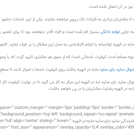
م نیز در آن اعمال شده است.
 تا مشتریان زیادی به شرکت تک ریپیر مراجعه نمایند. یکی از این خدمات حضور ک
ه جایی
لوازم خانگی
بسیار کم شده است و افراد قادر نخواهند بود تا برای تعمیر
 مابه در الهیه توانسته با اعزام کارشناس به محل این مشکل را بر طرف نماید. اک
 آنچه مسلم است کیفیت خدماتی است که از سوی هر مشتری تایید گردد که با وجود
خچال ساید بای ساید
مابه در الهیه باشند روی کیفیت خدمات تمرکز کنند تا سطح کی
 ساید بای ساید ابه در الهیه این مرکز به کار می گیرد تا در نهایت کیفیت کار ا
ابه در الهیه رضایت مشتریان را در پی خواهد داشت.
_alignment=” space=” custom_margin=” margin=’0px’ padding=’0px’ border=” bor
background_position=’top left’ background_repeat=’no-repeat’ animatio
[av_image src=’http://takrepair.com/wp-content/uploads/نمایندگی-ساید-بای-ساید-مابه-د
tion=” font_size=” appearance=” overlay_opacity=’0.4′ overlay_color=’#0