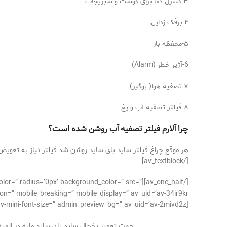
۳-کنترل دما برای گوشت و سبزیجات
۴-برفک زدایی
۵-محفظه بار
6-آژیر خطر (Alarm)
۷-تصفیه هوا( بوگیر)
۸-فیلتر تصفیه آب و یخ
چرا آلارم فیلتر تصفیه آب روشن شده است؟
هر موقع چراغ فیلتر ساید بای ساید روشن شد فیلتر نیاز به تعویض 
[/av_textblock]
r_color=” radius=’0px’ background_color=” src=”
n=” mobile_breaking=” mobile_display=” av_uid=’av-34ir9kr’]
[av_textblock size=’15’ font_color=” color=” av-medium-font-size=” av-small-font-size=” av-mini-font-size=” admin_preview_bg=” av_uid=’av-2mivd2z’]
جهت تعمیر یخچال ساید بای ساید مابه در الهیه خ