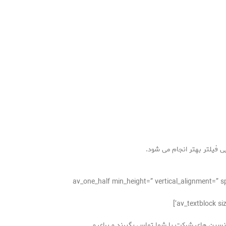
 فیلتر بهتر انجام می شود.
[/av_one_half][av_one_half min_height=” vertical_a
 تکنسین های شرکت با شما تماس بگیرند و برای و