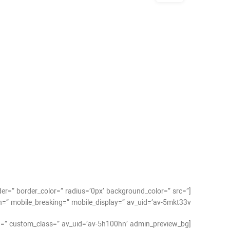
der=” border_color=” radius=’0px’ background_color=” src=”
=” mobile_breaking=” mobile_display=” av_uid=’av-5mkt33v’]
[av_textblock size=’15’ av-medium-font-size=” av-small-font-size=” av-mini-font-size=” font_color=” color=” id=” custom_class=” av_uid=’av-5h100hn’ admin_preview_bg=”]