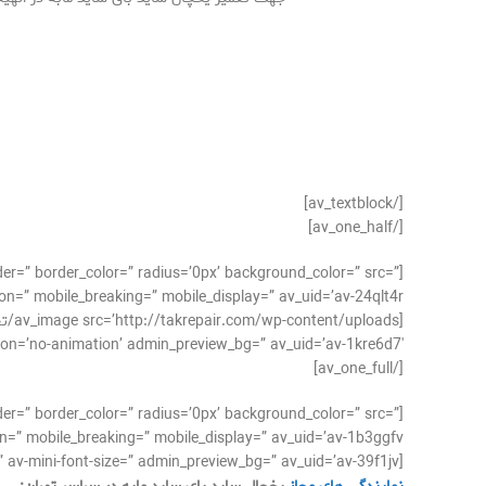
[/av_textblock]
[/av_one_half]
der=” border_color=” radius=’0px’ background_color=” src=”
n=” mobile_breaking=” mobile_display=” av_uid=’av-24qlt4r’]
o-animation’ admin_preview_bg=” av_uid=’av-1kre6d7′][/av_image]
[/av_one_full]
der=” border_color=” radius=’0px’ background_color=” src=”
=” mobile_breaking=” mobile_display=” av_uid=’av-1b3ggfv’]
[av_textblock size=’15’ font_color=” color=” av-medium-font-size=” av-small-font-size=” av-mini-font-size=” admin_preview_bg=” av_uid=’av-39f1jv’]