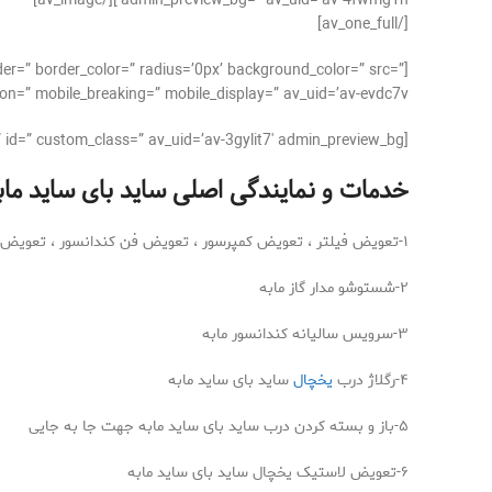
admin_preview_bg=” av_uid=’av-4fwmg1n’][/av_image]
[/av_one_full]
der=” border_color=” radius=’0px’ background_color=” src=”
on=” mobile_breaking=” mobile_display=” av_uid=’av-evdc7v’]
[av_textblock size=’15’ av-medium-font-size=” av-small-font-size=” av-mini-font-size=” font_color=” color=” id=” custom_class=” av_uid=’av-3gylit7′ admin_preview_bg=”]
خدمات و نمایندگی اصلی ساید بای ساید ماب
۱-تعویض فیلتر ، تعویض کمپرسور ، تعویض فن کندانسور ، تعویض فن داخلی ، تعویض دمپر یخساز ، تعویض سنسور ، تعویض برد اینورتر ، تعویض برد الکترونیکی ، تعویض زبانه درب بار یخچال ساید بای ساید مابه
۲-شستوشو مدار گاز مابه
۳-سرویس سالیانه کندانسور مابه
۴-رگلاژ درب
یخچال
ساید بای ساید مابه
۵-باز و بسته کردن درب ساید بای ساید مابه جهت جا به جایی
۶-تعویض لاستیک یخچال ساید بای ساید مابه