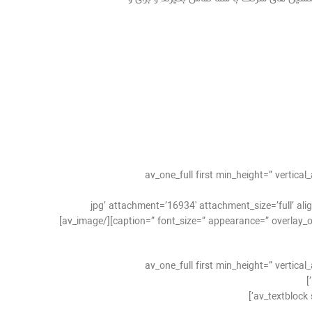
[av_one_full first min_height=” verti
هیه.jpg’ attachment=’16934′ attachment_size=’full’ align=’center’ styling=” hover=” link=” target=”
caption=” font_size=” appearance=” overlay_opac
[av_one_full first min_height=” verti