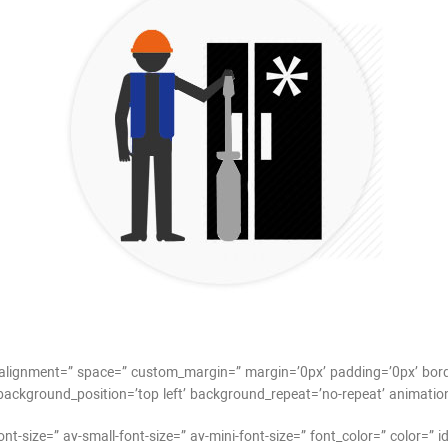
cal_alignment=” space=” custom_margin=” margin=’0px’ padding=’0px’ bor
background_position=’top left’ background_repeat=’no-repeat’ animation