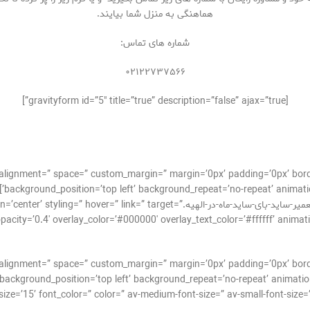
هماهنگی به منزل شما بیایند.
شماره های تماس:
۰۲۱۲۲۷۳۷۵۶۶
[gravityform id=”5″ title=”true” description=”false” ajax=”true”]
cal_alignment=” space=” custom_margin=” margin=’0px’ padding=’0px’ bor
background_position=’top left’ background_repeat=’no-repeat’ animatio
[av_image src=’http://takrepair.com/wp-content/uploads/تعمیر-ساید-بای-ساید-ماه-در-ال
ity=’0.4′ overlay_color=’#000000′ overlay_text_color=’#ffffff’ animation=’n
cal_alignment=” space=” custom_margin=” margin=’0px’ padding=’0px’ bor
background_position=’top left’ background_repeat=’no-repeat’ animation