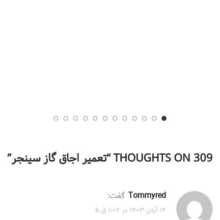
309 THOUGHTS ON “
تعمیر اجاق گاز سینجر
”
Tommyred
گفت:
۱۴ آبان ۱۴۰۳ در ۱:۰۲ ق.ظ