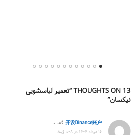
13 THOUGHTS ON “
تعمیر لباسشویی
نیکسان
”
开设Binance账户
گفت:
۱۶ مرداد ۱۴۰۴ در ۱:۰۸ ق.ظ