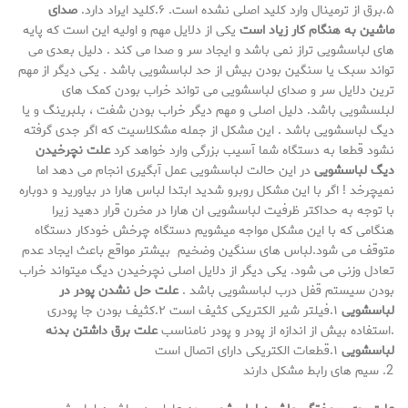
۵.برق از ترمینال وارد کلید اصلی نشده است. ۶.کلید ایراد دارد.
صدای
ماشین به هنگام کار زیاد است
یکی از دلایل مهم و اولیه این است که پایه
های لباسشویی تراز نمی باشد و ایجاد سر و صدا می کند . دلیل بعدی می
تواند سبک یا سنگین بودن بیش از حد لباسشویی باشد . یکی دیگر از مهم
ترین دلایل سر و صدای لباسشویی می تواند خراب بودن کمک های
لبلسشویی باشد. دلیل اصلی و مهم دیگر خراب بودن شفت ، بلبرینگ و یا
دیگ لباسشویی باشد . این مشکل از جمله مشکلاسیت که اگر جدی گرفته
نشود قطعا به دستگاه شما آسیب بزرگی وارد خواهد کرد
علت نچرخیدن
دیگ لباسشویی
در این حالت لباسشویی عمل آبگیری انجام می دهد اما
نمیچرخد ! اگر با این مشکل روبرو شدید ابتدا لباس هارا در بیاورید و دوباره
با توجه به حداکتر ظرفیت لباسشویی ان هارا در مخرن قرار دهید زیرا
هنگامی که با این مشکل مواجه میشویم دستگاه چرخش خودکار دستگاه
متوقف می شود.لباس های سنگین وضخیم بیشتر مواقع باعث ایجاد عدم
تعادل وزنی می شود. یکی دیگر از دلایل اصلی نچرخیدن دیگ میتواند خراب
بودن سیستم قفل درب لباسشویی باشد .
علت حل نشدن پودر در
لباسشویی
۱.فیلتر شیر الکتریکی کثیف است ۲.کثیف بودن جا پودری
.استفاده بیش از اندازه از پودر و پودر نامناسب
علت برق داشتن بدنه
لباسشویی
۱.قطعات الکتریکی دارای اتصال است
سیم های رابط مشکل دارند