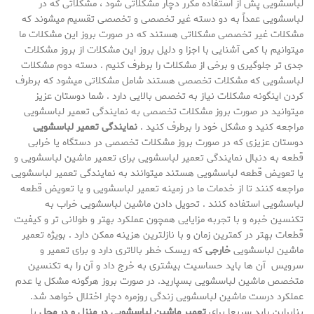
لباسشویی پش از استفاده مکرر دچار مشکلاتی شود ، مشکلاتی که در
لباسشویی عمداً به دو دسته غیر تخصصی و تخصصی تقسیم میشوند که
مشکلات غیر تخصصی مشکلاتی هستند که در صورت بروز این مشکلات ما
میتوانیم با کمی آشنایی با اجزا و دلیل بروز این مشکلات از بروز مشکلات
جدی تر جلوگیری و برخی از مشکلات را برطرف کنیم . دسته دوم مشکلات
لباسشویی که مشکلات تخصصی هستند شامل مشکلاتی میشود که برطرف
کردن اینگونه مشکلات نیاز به تخصص بالایی دارد . شما دوستان عزیز
میتوانید در صورت بروز مشکلات تخصصی به نمایندگی تعمیر لباسشویی
مراجعه کنید و مشکل خود را برطرف کنید .
نمایندگی تعمیر لباسشویی
دوستان عزیزی که در صورت بروز مشکلات تخصصی در دستگاه یا خرابی
قطعه به دنبال نمایندگی تعمیر لباسشویی برای تعمیر ماشین لباسشویی و
یا تعویض قطعه لباسشویی هستند میتوانند به نمایندگی تعمیر لباسشویی
مراجعه کنند تا از خدمات ما در زمینه تعمیر لباسشویی و یا تعویض قطعه
لباسشویی استفاده کنند . تحویل دادن ماشین لباسشویی خراب به
تکنسین خبره و با تجربه مزایایی همچون عملکرد بهتر و طولانی تر و کیفیت
قطعات بهتر در کمترین زمان و با نازلترین هزینه ممکن دارد . بویژه تعمیر
ماشین لباسشویی
خارجی
که ریسک خطر بالاتری دارد و برای تعمیر و
سرویس آن ها باید حساسیت بیشتری به خرج داد و آن را به تکنسین
متخصص ماشین لباسشویی بسپارید. در صورت بروز هرگونه مشکل یا عدم
عملکرد درست ماشین لباسشویی زندگی روزمره دچار اختلال خواهد شد.
بنابراین باید سریعا برای
تعمیر ماشین لباسشویی در منزل و در محل
با