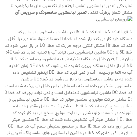
نمایندگی تعمیر لباسشویی تماس گرفته و از تکنسین های ما بخواهید تا
مشکل شمارا برطرف کنند .
تعمیر لباسشویی سامسونگ و سرویس آن
خطای dl، کد خطا dsT کد خطا: d5 در ماشین لباسشویی در حالی که
دستگاه دارد کار می کند باز شده کد خطا: fl دستگاه نتوانسته درب را قفل
کند کد خطا: Hr مشکل کنترل درجه حرارت کد خطا: LO در باز نمی شود کد
خطا 5E یا : SE ماشین لباسشویی نمی تواند آب را تخلیه نماید کد خطا 4E:
زمان آب گرفتن داخل دستگاه (تغذیه آب) به اتمام رسیده است کد خطا:
ND آب از داخل دستگاه بیرون کشیده نمی شود. کد خطا: NF زمان تغذیه
آب به اتما م رسیده –آب را نمی گیرد کد خطا: DE اینطور تشخیص داده
شده که در ماشین لباسشویی دارد باز می شود کد خطا: UE ماشین
لباسشویی تشخیص داده استکه نامتعادل لباس داخل آن ریخته شده است
کد خطا: DC ماشین لباسشویی نامتعادل است و نمی تواند بچرخد کد خطا 3
: E مشکل حرکت موتورو یا سنسور موتور کد خطا: OE ماشین لباسشویی را
بیش از حد پر کرده اید کد خطا: LE نشتی آب – بدلیل مقدار زیاد ماده
شوینده در قسمت جلو نشتی آب دارد- سوئیچ سطح آب بد کار کرده کد
خطا : HE مشکل هیتر آب تشخیص داده شده کد خطا: tE سنسور هیتر
دمایی ارور داده کد خطا: IE خطا در سنسور سنجش سطح آب کد خطا : CE
دمای آب غیر عادی
کد خطا در ماشین لباسشویی های سامسونگ قدیمی تر