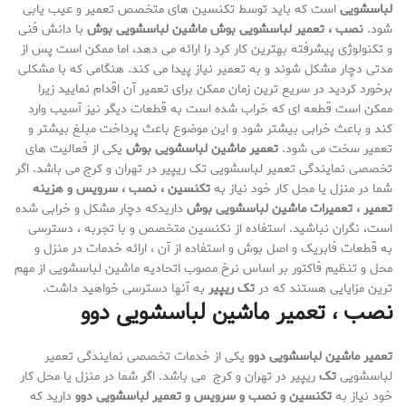
لباسشویی
است که باید توسط تکنسین های متخصص تعمیر و عیب یابی
شود.
نصب ، تعمیر لباسشویی بوش
ماشین لباسشویی بوش
با دانش فنی
و تکنولوژی پیشرفته بهترین کار کرد را ارائه می دهد، اما ممکن است پس از
مدتی دچار مشکل شوند و به تعمیر نیاز پیدا می کند. هنگامی که با مشکلی
برخورد کردید در سریع ترین زمان ممکن برای تعمیر آن اقدام نمایید زیرا
ممکن است قطعه ای که خراب شده است به قطعات دیگر نیز آسیب وارد
کند و باعث خرابی بیشتر شود و این موضوع باعث پرداخت مبلغ بیشتر و
تعمیر سخت می شود.
تعمیر ماشین لباسشویی بوش
یکی از فعالیت های
تخصصی نمایندگی تعمیر لباسشویی تک ریپیر در تهران و کرج می باشد. اگر
شما در منزل یا محل کار خود نیاز به
تکنسین ، نصب ، سرویس و
هزینه
تعمیر ،
تعمیرات ماشین لباسشویی بوش
داریدکه دچار مشکل و خرابی شده
است، نگران نباشید. استفاده از نکنسین متخصص و با تجربه ، دسترسی
به قطعات فابریک و اصل بوش و استفاده از آن ، ارائه خدمات در منزل و
محل و تنظیم فاکتور بر اساس نرخ مصوب اتحادیه ماشین لباسشویی از مهم
ترین مزایایی هستند که در
تک ریپیر
به آنها دسترسی خواهید داشت.
نصب ، تعمیر ماشین لباسشویی دوو
تعمیر ماشین لباسشویی دوو
یکی از خدمات تخصصی نمایندگی تعمیر
لباسشویی
تک
ریپیر در تهران و کرج می باشد. اگر شما در منزل یا محل کار
خود نیاز به
تکنسین و نصب و سرویس و
تعمیر لباسشویی دوو
دارید که