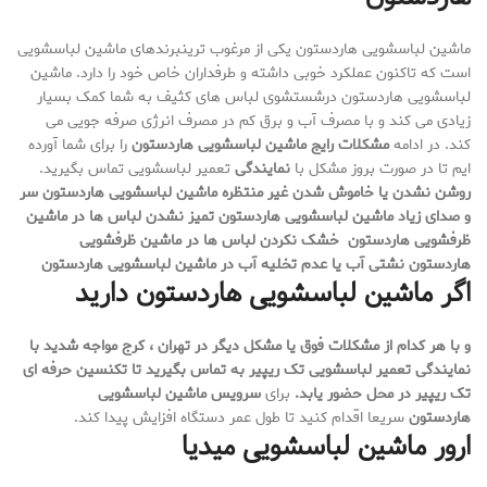
ماشین لباسشویی هاردستون یکی از مرغوب ترینبرندهای ماشین لباسشویی
است که تاکنون عملکرد خوبی داشته و طرفداران خاص خود را دارد. ماشین
لباسشویی هاردستون درشستشوی لباس های کثیف به شما کمک بسیار
زیادی می کند و با مصرف آب و برق کم در مصرف انرژی صرفه جویی می
کند. در ادامه
مشکلات رایج ماشین لباسشویی هاردستون
را برای شما آورده
ایم تا در صورت بروز مشکل با
نمایندگی
تعمیر لباسشویی تماس بگیرید.
روشن نشدن یا خاموش شدن غیر منتظره ماشین لباسشویی هاردستون
سر
و صدای زیاد ماشین لباسشویی هاردستون
تمیز نشدن لباس ها در ماشین
ظرفشویی هاردستون
خشک نکردن لباس ها در ماشین ظرفشویی
هاردستون
نشتی آب یا عدم تخلیه آب در ماشین لباسشویی هاردستون
اگر ماشین لباسشویی هاردستون دارید
و با هر کدام از مشکلات فوق یا مشکل دیگر در تهران ، کرج مواجه شدید با
نمایندگی تعمیر لباسشویی تک ریپیر به تماس بگیرید
تا تکنسین حرفه ای
تک ریپیر در محل حضور یابد
.
برای
سرویس ماشین لباسشویی
هاردستون
سریعا اقدام کنید تا طول عمر دستگاه افزایش پیدا کند.
ارور ماشین لباسشویی میدیا