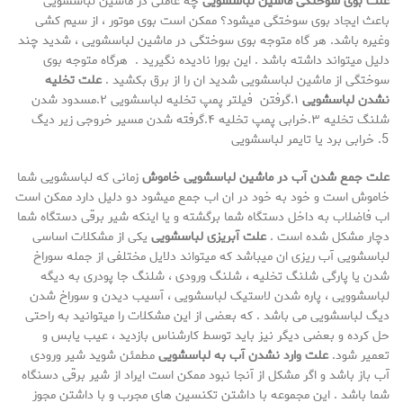
علت بوی سوختگی ماشین لباسشویی
چه عاملی در ماشین لباسشویی
باعث ایجاد بوی سوختگی میشود؟ ممکن است بوی موتور ، از سیم کشی
وغیره باشد. هر گاه متوجه بوی سوختگی در ماشین لباسشویی ، شدید چند
دلیل میتواند داشته باشد . این بورا نادیده نگیرید . هرگاه متوجه بوی
سوختگی از ماشین لباسشویی شدید ان را از برق بکشید .
علت تخلیه
نشدن لباسشویی
۱.گرفتن فیلتر پمپ تخلیه لباسشویی ۲.مسدود شدن
شلنگ تخلیه ۳.خرابی پمپ تخلیه ۴.گرفته شدن مسیر خروجی زیر دیگ
خرابی برد یا تایمر لباسشویی
علت جمع شدن آب در ماشین لباسشویی خاموش
زمانی که لباسشویی شما
خاموش است و خود به خود در ان اب جمع میشود دو دلیل دارد ممکن است
اب فاضلاب به داخل دستگاه شما برگشته و یا اینکه شیر برقی دستگاه شما
دچار مشکل شده است .
علت آبریزی لباسشویی
یکی از مشکلات اساسی
لباسشویی آب ریزی ان میباشد که میتواند دلایل مختلفی از جمله سوراخ
شدن یا پارگی شلنگ تخلیه ، شلنگ ورودی ، شلنگ جا پودری به دیگه
لباسشوویی ، پاره شدن لاستیک لباسشویی ، آسیب دیدن و سوراخ شدن
دیگ لباسشویی می باشد . که بعضی از این مشکلات را میتوانید به راحتی
حل کرده و بعضی دیگر نیز باید توسط کارشناس بازدید ، عیب یابس و
تعمیر شود.
علت وارد نشدن آب به لباسشویی
مطمئن شوید شیر ورودی
آب باز باشد و اگر مشکل از آنجا نبود ممکن است ایراد از شیر برقی دسنگاه
شما باشد . این مجموعه با داشتن تکنسین های مجرب و با داشتن مجوز