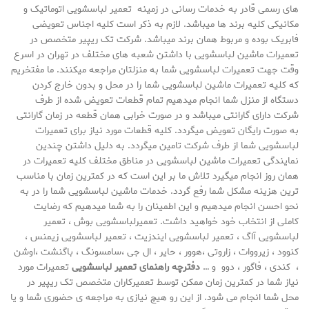
های رسمی قادر به خدمات رسانی در زمینه تعمیر لباسشویی اتوماتیک و
مکانیکی کلیه برند ها میباشد. لازم به ذکر است کلیه اجناس تعویضی
فابریک بوده و مربوط همان برند میباشد. شرکت تک ریپیر متخصص در
تعمیرات ماشین لباسشویی با داشتن شعبه های مختلف در تهران در اسرع
وقت جهت تعمیرات لباسشویی شما به منزلتان مراجعه میکنند. ما مفتخریم
که کلیه تعمیرات ماشین لباسشویی شما را در محل و بدون خارج کردن
دستگاه از منزل شما انجام میدهیم تمام قطعات تعویض شده از طرف
شرکت دارای گارانتی میباشد و در صورت خرابی همان قطعه در زمان گارانتی
به صورت رایگان تعویض میگردد. کلیه قطعات مورد نیاز برای تعمیرات
لباسشویی شما از طرف شرکت تامین میگردد. به دلیل داشتن چندین
نمایندگی تعمیرات ماشین لباسشویی در مناطق مختلف کلیه تعمیرات در
همان روز انجام میگیرد تلاش ما بر این است که در کمترین زمان با مناسب
ترین هزینه مشکل شما رفع گردد. خدمات ماشین لباسشویی شما را در به
نحو احسن انجام میدهیم و این اطمینان را به شما میدهیم که رضایت
کاملی از انتخاب خود خواهید داشت. تعمیرلباسشویی بوش ، تعمیر
لباسشویی آاگ ، تعمیر لباسشویی ایندزیت ، تعمیر لباسشویی زیمنس ،
کنوود ، زیرووات ، زاروتی ،هوور ، حایر ، ال جی ،سامسونگ ، باگنشت ،اوشن
، کندی ، فاگور ، دوو و …
دفترچه راهنمای تعمیر لباسشویی
تعمیرات مورد
نیاز شما در کمترین زمان ممکن توسط تعمیرکاران متخصص تک ریپیر در
محل شما انجام می شود. از این رو هیچ نیازی به مراجعه ی حضوری شما و یا