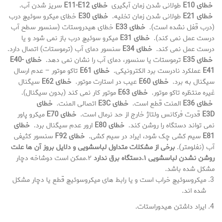
خطای
E10
طولانی شدن زمان آبگیری
خطای
E11-E12
سریز شدن آب.
خطای
E21
طولانی شدن زمان تخلیه.
خطای
E30
خطای میکرو سوئیچ درب
(درب قفل نشده است).
خطای
E33
خطای هیدروستات (سنسور سطح آب
درست عمل نمی کند).
خطای
E31
میکرو سوئیچ درب باز نمی شود و یا
درست عمل نمی کند.
خطای
E34
سنسور دمای آب (ترموستات) اتصال دارد.
خطای
E35
ترموستات یا سنسور، دمای آب را نشان نمی دهد.
خطای
E40-
E41
عملکرد نادرست برد الکترونیکی.
خطای
E61
تاکو موتور – عدم ارسال
سیگنال به برد.
خطای
E60
عیب در استارت موتور.
خطای
E62
سیگنال
غیره منتظره تاکو موتور.
خطای
E63
موتور کار نمی کند (بدون سیگنال).
خطای
E36
المنت قطع است.
خطای
E3C
اتصالی المنت.
خطای
E3D
قدرت فرکانس ولتاژ خارج از حد نرمال است.
خطای
E70
میکرو پاور
نمی تواند دستگاه را روشن کند.
خطای
E80
ارور عدم سیگنال برد.
خطای
E81
سیم کشی چک شود، ایراد در سیم کشی.
خطای
F92
سنسور کثیفی
آب (نفلومتر).
برخی از مشکلات متداول لباسشویی و دلایل بروز آن ها
علت
روشن نشدن لباسشویی
۱.دستگاه برق ندارد
۲.ممکن است دوشاخه دچار
مشکل شده باشد.
ﻣﯿﮑﺮوﺳﻮﺋﯿﭻ ﺧﺮاب اﺳﺖ و ﯾﺎ رابط‌ های ﻣﯿﮑﺮوﺳﻮﺋﯿﭻ ﻗﻄﻊ یا دچار مشکل
شده اند.
ایراد داشتن هیدوراستات.