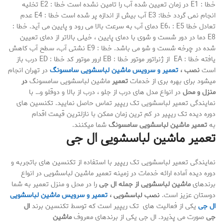
خطا : E1 در زمان تعیین شده آب را تامین نشده است خطا : E2 تخلیه
انجام نمی گردد خطا: E3 آب بیش از اندازه پر شده است خطا : E4 عدم
تعادل خطا E6، : E5 دمای آب به سرعت بالا می رود و پایین می آید. خطا :
E8 دما در دور شست و شوی با دمای پایین ، خیلی بالاتر از دمای تعیین
شده در چرخه شست و شو می باشد. خطا : E9 نشتی آب، سطح آب کاهش
یافته خطا : EA از ژنراتور موتور خطا : EB ارور موتور کد خطا : ED درب باز
است
نصب ،
تعمیر و سرویس ماشین لباسشویی سامسونگ
در تهران انجام
میشود برای بهره بری از خدمات
تعمیر
ماشین لباسشویی سامسونگ
در
منزل و محل
در انواع مدل های درب از جلو ، درب از بالا و دوقلو و… با
نمایندگی تعمیر لباسشویی تک ریپیر تماس حاصل نمایید. تکنسین های
دوره دیده تک ریپیر در کم ترین زمان ممکن با نازلترین قیمت اقدام
به
تعمیر ماشین لباسشویی سامسونگ
شما میکنند.
تعمیر ماشین لباسشویی ال جی
نمایندگی تعمیر لباسشویی تک ریپیر با استفاده از تکنسین های باتجربه و
دوره دیده آماده ارائه خدمات در زمینه تعمیر ماشین لباسشویی در انواع
برندهای
ماشین لباسشویی از جمله ال جی
را در محل و منزل تعمیر به شما
دوستان عزیز است.
نصب لباسشویی
،
تعمیر و سرویس ماشین لباسشویی
ال جی
یکی از فعالیت های تک ریپیر است که توسط تکنسین برند
ال
جی
صورت می پذیرد. ال جی یکی از برندهای معروف
ماشین