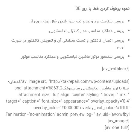
نحوه برطرف کردن خطا یا ارور
3E
بررسی سلامت برد و عدم نیم سوز شدن خازن‌های روی آن
بررسی عملکرد مناسب مدار کنترلی لباسشویی
بررسی اتصال کانکتور و تست سلامتی آن و تعویض کانکتور در صورت
لزوم
بررسی سنسور موتور ماشین لباسشویی و عملکرد مناسب موتور
[/av_textblock]
[av_image src=’http://takrepair.com/wp-content/uploads/کدهای-
خطا-یا-ارور-ماشین-لباسشویی-سامسونگ2.png’ attachment=’6863′
attachment_size=’full’ align=’center’ styling=” hover=” link=”
target=” caption=” font_size=” appearance=” overlay_opacity=’0.4′
overlay_color=’#000000′ overlay_text_color=’#ffffff’
animation=’no-animation’ admin_preview_bg=” av_uid=’av-xwfbyl’]
[/av_image]
[/av_one_full]