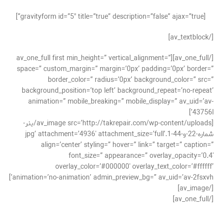
[gravityform id=”5″ title=”true” description=”false” ajax=”true”]
[/av_textblock]
[/av_one_full][av_one_full first min_height=” vertical_alignment=”
space=” custom_margin=” margin=’0px’ padding=’0px’ border=”
border_color=” radius=’0px’ background_color=” src=”
background_position=’top left’ background_repeat=’no-repeat’
animation=” mobile_breaking=” mobile_display=” av_uid=’av-
43756l’]
[av_image src=’http://takrepair.com/wp-content/uploads/بنر-
شماره-22-و-44-1.jpg’ attachment=’4936′ attachment_size=’full’
align=’center’ styling=” hover=” link=” target=” caption=”
font_size=” appearance=” overlay_opacity=’0.4′
overlay_color=’#000000′ overlay_text_color=’#ffffff’
animation=’no-animation’ admin_preview_bg=” av_uid=’av-2fsxvh’]
[/av_image]
[/av_one_full]