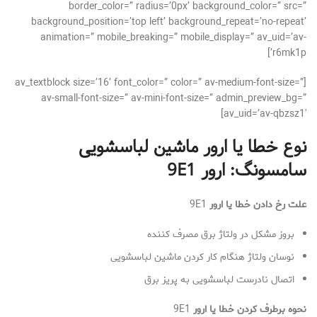
border_color=” radius=’0px’ background_color=” src=”
background_position=’top left’ background_repeat=’no-repeat’
animation=” mobile_breaking=” mobile_display=” av_uid=’av-
r6mk1p’]
[av_textblock size=’16’ font_color=” color=” av-medium-font-size=”
av-small-font-size=” av-mini-font-size=” admin_preview_bg=”
av_uid=’av-qbzsz1′]
نوع خطا یا ارور ماشین لباسشویی
سامسونگ: ارور
9E1
علت رخ دادن خطا یا ارور
9E1
بروز مشکل در ولتاژ برق مصرف کننده
نوسان ولتاژ هنگام کار کردن ماشین لباسشویی
اتصال نادرست لباسشویی به پریز برق
نحوه برطرف کردن خطا یا ارور
9E1