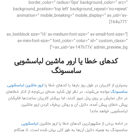
border_color=” radius=’0px’ background_color=” src=”
background_position=’top left’ background_repeat=’no-repeat’
animation=” mobile_breaking=” mobile_display=” av_uid=’av-
164u771′]
[av_textblock size=’16’ av-medium-font-size=” av-small-font-size=”
av-mini-font-size=” font_color=” color=” id=” custom_class=”
av_uid=’av-147h77x’ admin_preview_bg=”]
کدهای
خطا
یا ارور ماشین لباسشویی
سامسونگ
بسیاری از کاربران در طول روز بارها با کدهای خطا یا
ارور ماشین لباسشویی
سامسونگ
مواجه می‌شوند. در نظر اول شاید عده‌ای بی‌توجه از کنار خطاهای
در حال نمایش بر روی پنل عبور کنند، اما بیشتر کاربران ساعت‌ها فکرشان
پیش خطای پیش آمده، دلایل آن و روش برطرف کردن ارور ماشین
لباسشویی خواهد ماند!
در ادامه برخی از مشهورترین کدهای خطا یا ارور ماشین
لباسشویی
سامسونگ به همراه دلایل آن‌ها به طور کلی بیان شده است. تا هنگام