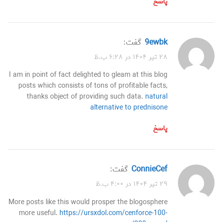
پاسخ
9ewbk
گفت:
۲۸ تیر ۱۴۰۴ در ۶:۲۸ ب.ظ
I am in point of fact delighted to gleam at this blog
posts which consists of tons of profitable facts,
thanks object of providing such data.
natural
alternative to prednisone
پاسخ
ConnieCef
گفت:
۲۹ تیر ۱۴۰۴ در ۴:۰۰ ب.ظ
More posts like this would prosper the blogosphere
more useful.
https://ursxdol.com/cenforce-100-