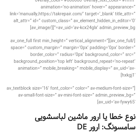
overlay_color=’#000000′ overlay_text_color=’#ffffff’
animation=’no-animation’ hover=” appearance=”
link=’manually,https://takrepair.com/’ target=’_blank’ title_attr=”
alt_attr=” id=” custom_class=” av_element_hidden_in_editor=’0′
av_uid=’av-kcx24glx’ admin_preview_bg=”][/av_image]
[/av_one_full][av_one_full first min_height=” vertical_alignment=”
space=” custom_margin=” margin=’0px’ padding=’0px’ border=”
border_color=” radius=’0px’ background_color=” src=”
background_position=’top left’ background_repeat=’no-repeat’
animation=” mobile_breaking=” mobile_display=” av_uid=’av-
hxkgj1′]
[av_textblock size=’16’ font_color=” color=” av-medium-font-size=”
av-small-font-size=” av-mini-font-size=” admin_preview_bg=”
av_uid=’av-fywy65′]
نوع خطا یا ارور ماشین لباسشویی
سامسونگ: ارور
DE