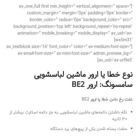
[av_one_full first min_height=” vertical_alignment=” space=”
custom_margin=” margin=’0px’ padding=’0px’ border=”
border_color=” radius=’0px’ background_color=” src=”
background_position=’top left’ background_repeat=’no-repeat’
animation=” mobile_breaking=” mobile_display=” av_uid=’av-
wx5m31′]
[av_textblock size=’16’ font_color=” color=” av-medium-font-size=”
av-small-font-size=” av-mini-font-size=” admin_preview_bg=”
av_uid=’av-url9e5′]
نوع خطا یا ارور ماشین لباسشویی
سامسونگ: ارور
BE2
علت رخ دادن خطا یا ارور
BE2
نگه داشتن دکمه‌های ماشین لباسشویی به جز دکمه استارت بیشتر از
۳۰ ثانیه
سفت بسته شدن یکی از پیچ‌های برد دستگاه