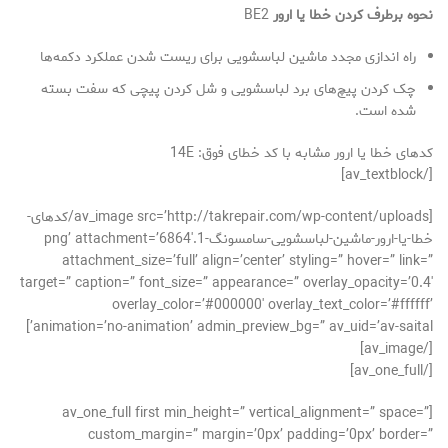
نحوه برطرف کردن خطا یا ارور
BE2
راه اندازی مجدد ماشین لباسشویی برای ریست شدن عملکرد دکمه‌ها
چک کردن پیچ‌های برد لباسشویی و شل کردن پیچی که سفت بسته
شده است.
کدهای خطا یا ارور مشابه با کد خطای فوق: 14E
[/av_textblock]
[av_image src=’http://takrepair.com/wp-content/uploads/کدهای-
خطا-یا-ارور-ماشین-لباسشویی-سامسونگ-1.png’ attachment=’6864′
attachment_size=’full’ align=’center’ styling=” hover=” link=”
target=” caption=” font_size=” appearance=” overlay_opacity=’0.4′
overlay_color=’#000000′ overlay_text_color=’#ffffff’
animation=’no-animation’ admin_preview_bg=” av_uid=’av-saital’]
[/av_image]
[/av_one_full]
[av_one_full first min_height=” vertical_alignment=” space=”
custom_margin=” margin=’0px’ padding=’0px’ border=”