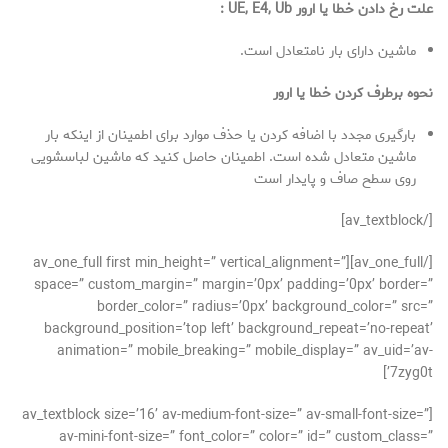
علت رخ دادن خطا یا ارور UE, E4, Ub :
ماشین دارای بار نامتعادل است.
نحوه برطرف کردن خطا یا ارور
بارگیری مجدد با اضافه کردن یا حذف موارد برای اطمینان از اینکه بار
ماشین متعادل شده است. اطمینان حاصل کنید که ماشین لباسشویی
روی سطح صاف و پایدار است
[/av_textblock]
[/av_one_full][av_one_full first min_height=” vertical_alignment=”
space=” custom_margin=” margin=’0px’ padding=’0px’ border=”
border_color=” radius=’0px’ background_color=” src=”
background_position=’top left’ background_repeat=’no-repeat’
animation=” mobile_breaking=” mobile_display=” av_uid=’av-
7zyg0t’]
[av_textblock size=’16’ av-medium-font-size=” av-small-font-size=”
av-mini-font-size=” font_color=” color=” id=” custom_class=”