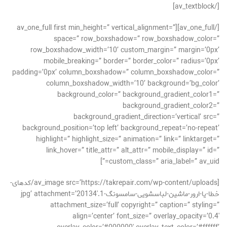
[/av_textblock]
[/av_one_full][av_one_full first min_height=” vertical_alignment=”
space=” row_boxshadow=” row_boxshadow_color=”
row_boxshadow_width=’10’ custom_margin=” margin=’0px’
mobile_breaking=” border=” border_color=” radius=’0px’
padding=’0px’ column_boxshadow=” column_boxshadow_color=”
column_boxshadow_width=’10’ background=’bg_color’
background_color=” background_gradient_color1=”
background_gradient_color2=”
background_gradient_direction=’vertical’ src=”
background_position=’top left’ background_repeat=’no-repeat’
highlight=” highlight_size=” animation=” link=” linktarget=”
link_hover=” title_attr=” alt_attr=” mobile_display=” id=”
custom_class=” aria_label=” av_uid=”]
[av_image src=’https://takrepair.com/wp-content/uploads/کدهای-
خطا-یا-ارور-ماشین-لباسشویی-سامسونگ-1.jpg’ attachment=’20134′
attachment_size=’full’ copyright=” caption=” styling=”
align=’center’ font_size=” overlay_opacity=’0.4′