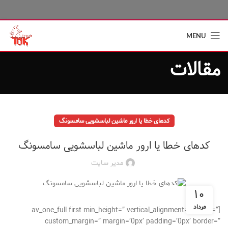
MENU
مقالات
کدهای خطا یا ارور ماشین لباسشویی سامسونگ
کدهای خطا یا ارور ماشین لباسشویی سامسونگ
مدیر سایت
۱۰
مرداد
[av_one_full first min_height=” vertical_alignment=” space=”
custom_margin=” margin=’0px’ padding=’0px’ border=”