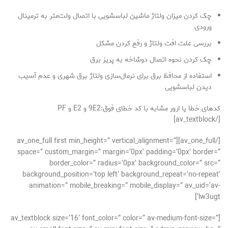
چک کردن میزان ولتاژ ماشین لباسشویی با اتصال ولت‌متر به ترمینال
ورودی
بررسی علت افت ولتاژ و رفع کردن مشکل
چک کردن نحوه اتصال دوشاخه به پریز برق
استفاده از محافظ برق برای نرمال‌سازی ولتاژ برق شهری و عدم آسیب
دیدن لباسشویی
کدهای خطا یا ارور مشابه با کد خطای فوق:9E2 و E2 و PF
[/av_textblock]
[/av_one_full][av_one_full first min_height=” vertical_alignment=”
space=” custom_margin=” margin=’0px’ padding=’0px’ border=”
border_color=” radius=’0px’ background_color=” src=”
background_position=’top left’ background_repeat=’no-repeat’
animation=” mobile_breaking=” mobile_display=” av_uid=’av-
lw3ugt’]
[av_textblock size=’16’ font_color=” color=” av-medium-font-size=”