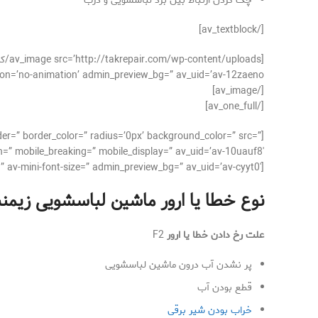
چک کردن ارتباط بین برد لباسشویی و درب
[/av_textblock]
[/av_image]
[/av_one_full]
der=” border_color=” radius=’0px’ background_color=” src=”
=” mobile_breaking=” mobile_display=” av_uid=’av-10uauf8′]
[av_textblock size=’16’ font_color=” color=” av-medium-font-size=” av-small-font-size=” av-mini-font-size=” admin_preview_bg=” av_uid=’av-cyyt0′]
نوع خطا یا ارور ماشین لباسشویی زيمن
علت رخ دادن خطا یا ارور
F2
پر نشدن آب درون ماشین لباسشویی
قطع بودن آب
خراب بودن شیر برقی