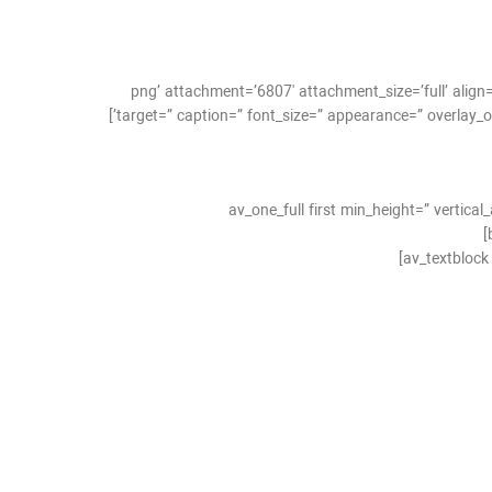
-ارور-ماشین-لباسشویی-زيمنس2.png’ attachment=’6807′ attachment_size=’full’ align=’center’ styling=” hover=” link=”
target=” caption=” font_size=” appearance=” overlay_opacity=’0.4′ overlay_color=’#000000′ overlay_text_color=’#ffffff’ animation=’no-animation’ admin_preview_bg=” av_uid=’av-12zaeno’]
[av_one_full first min_height=” verti