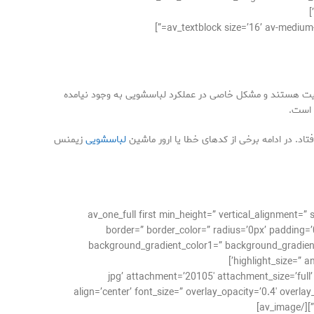
اهمیت هستند و مشکل خاصی در عملکرد لباسشویی به وجود نیامده
 است.
تاد. در ادامه برخی از کدهای خطا یا ارور ماشین
لباسشویی
زيمنس
[av_one_full first min_height=” vertical_alignme
border=” border_color=” radius=’0px’ paddin
background_gradient_color1=” background_gradient_
highlight_size=” an
رور-ماشین-لباسشویی-زیمنس.jpg’ attachment=’20105′ attachment_size=’full’ copyright=” caption=” styling=”
align=’center’ font_size=” overlay_opacity=’0.4′ overl