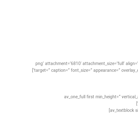
ا-ارور-ماشین-لباسشویی-زيمنس-2.png’ attachment=’6810′ attachment_size=’full’ align=’center’ styling=” hover=” link=”
target=” caption=” font_size=” appearance=” overlay_opacity=’0.4′ overlay_color=’#000000′ overlay_text_color=’#ffffff’ animation=’no-animation’ admin_preview_bg=” av_uid=’av-nnwnlw’]
[av_one_full first min_height=” verti