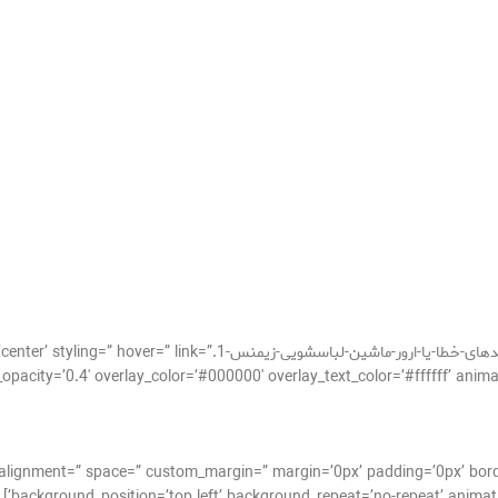
[av_image src=’http://takrepair.com/wp-content/uploads/کدهای-خطا-ی
cal_alignment=” space=” custom_margin=” margin=’0px’ padding=’0px’ bor
background_position=’top left’ background_repeat=’no-repeat’ animati