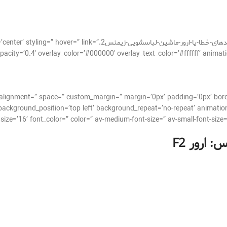
[av_image src=’http://takrepair.com/wp-content/uploads/کدهای-خطا-یا
cal_alignment=” space=” custom_margin=” margin=’0px’ padding=’0px’ bor
background_position=’top left’ background_repeat=’no-repeat’ animation
س: ارور
F2