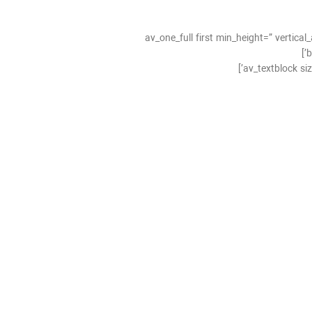
[av_one_full first min_height=” verti
b