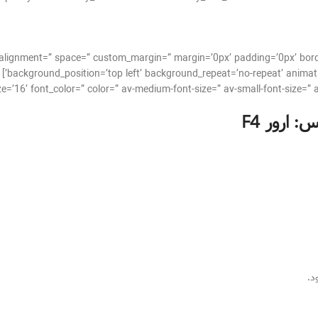
cal_alignment=” space=” custom_margin=” margin=’0px’ padding=’0px’ bor
background_position=’top left’ background_repeat=’no-repeat’ animati
س: ارور
F4
د.