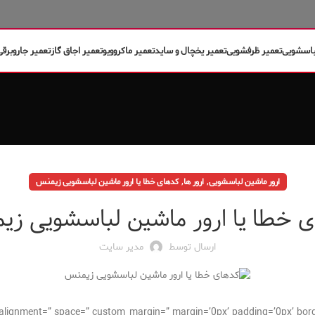
باسشویی
تعمیر ظرفشویی
تعمیر یخچال و ساید
تعمیر ماکروویو
تعمیر اجاق گاز
تعمیر جاروبرقی
,
,
ارور ماشین لباسشویی
ارور ها
کدهای خطا یا ارور ماشین لباسشویی زيمنس
 خطا یا ارور ماشین لباسشویی ز
ارسال توسط
مدیر سایت
cal_alignment=” space=” custom_margin=” margin=’0px’ padding=’0px’ bor