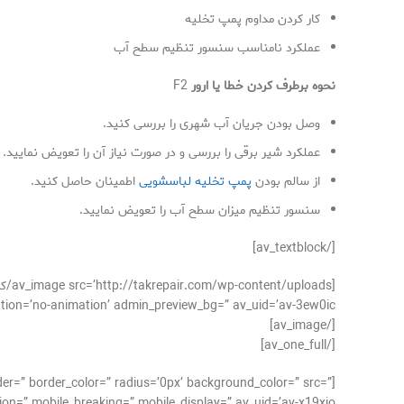
کار کردن مداوم پمپ تخلیه
عملکرد نامناسب سنسور تنظیم سطح آب
نحوه برطرف کردن خطا یا ارور
F2
وصل بودن جریان آب شهری را بررسی کنید.
عملکرد شیر برقی را بررسی و در صورت نیاز آن را تعویض نمایید.
از سالم بودن
پمپ تخلیه لباسشویی
اطمینان حاصل کنید.
سنسور تنظیم میزان سطح آب را تعویض نمایید.
[/av_textblock]
[/av_image]
[/av_one_full]
der=” border_color=” radius=’0px’ background_color=” src=”
on=” mobile_breaking=” mobile_display=” av_uid=’av-x19xjo’]