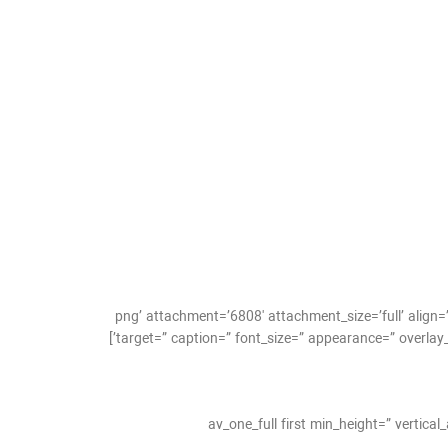
ا-ارور-ماشین-لباسشویی-زيمنس-1.png’ attachment=’6808′ attachment_size=’full’ align=’center’ styling=” hover=” link=”
target=” caption=” font_size=” appearance=” overlay_opacity=’0.4′ overlay_color=’#000000′ overlay_text_color=’#ffffff’ animation=’no-animation’ admin_preview_bg=” av_uid=’av-3ew0ic’]
[av_one_full first min_height=” verti