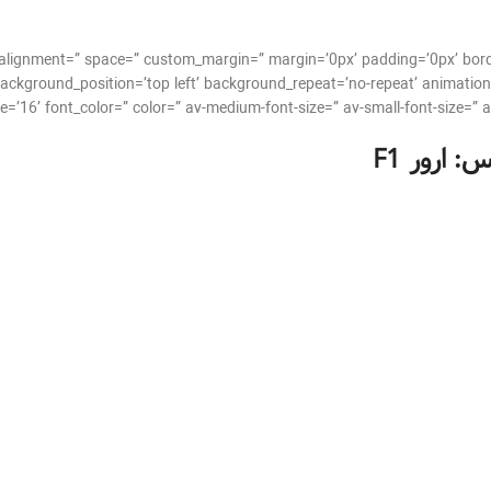
cal_alignment=” space=” custom_margin=” margin=’0px’ padding=’0px’ bor
ackground_position=’top left’ background_repeat=’no-repeat’ animation
س: ارور
F1