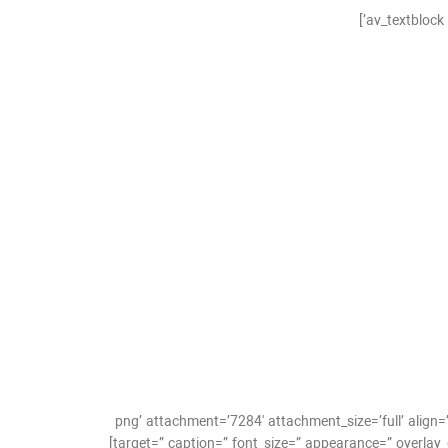
ا-ارور-ماشین-لباسشویی-زيمنس-4.png’ attachment=’7284′ attachment_size=’full’ align=’center’ styling=” hover=” link=”
target=” caption=” font_size=” appearance=” overlay_opacity=’0.4′ overlay_color=’#000000′ overlay_text_color=’#ffffff’ animation=’no-animation’ admin_preview_bg=” av_uid=’av-syy878′]