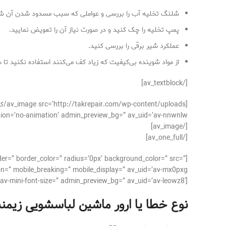
شلنگ تخلیه آب را بررسی و عواملی که سبب مسدود شدن آن شده‌
پمپ تخلیه را چک کنید و در صورت نیاز آن را تعویض نمایید.
عملکرد شیر برقی را بررسی کنید.
از مواد شوینده بی‌کیفیت که زیاد کف می‌کنند استفاده نکنید ت
[/av_textblock]
[/av_image]
[/av_one_full]
der=” border_color=” radius=’0px’ background_color=” src=”
n=” mobile_breaking=” mobile_display=” av_uid=’av-mx0pxg’]
[av_textblock size=’16’ font_color=” color=” av-medium-font-size=” av-small-font-size=” av-mini-font-size=” admin_preview_bg=” av_uid=’av-leowz8′]
نوع خطا یا ارور ماشین لباسشویی زيمن