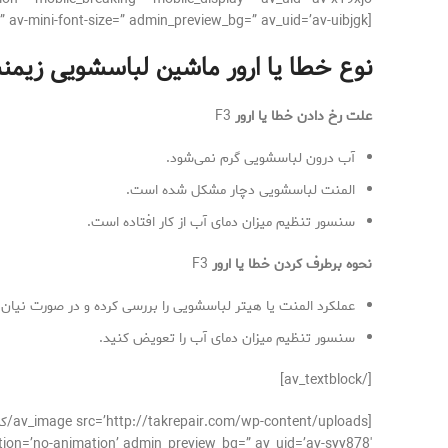
[av_textblock size=’16’ font_color=” color=” av-medium-font-size=” av-small-font-size=” av-mini-font-size=” admin_preview_bg=” av_uid=’av-uibjgk’]
نوع خطا یا ارور ماشین لباسشویی زيمن
علت رخ دادن خطا یا ارور
F3
آب درون لباسشویی گرم نمی‌شود.
المنت لباسشویی دچار مشکل شده است.
سنسور تنظیم میزان دمای آب از کار افتاده است.
نحوه برطرف کردن خطا یا ارور
F3
عملکرد المنت یا هیتر لباسشویی را بررسی کرده و در صورت نیان 
سنسور تنظیم میزان دمای آب را تعویض کنید.
[/av_textblock]