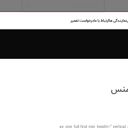
نمایندگی ها
ارتباط با ما
درخواست تعمیر
يمنس
[av_one_full first min_height=” verti