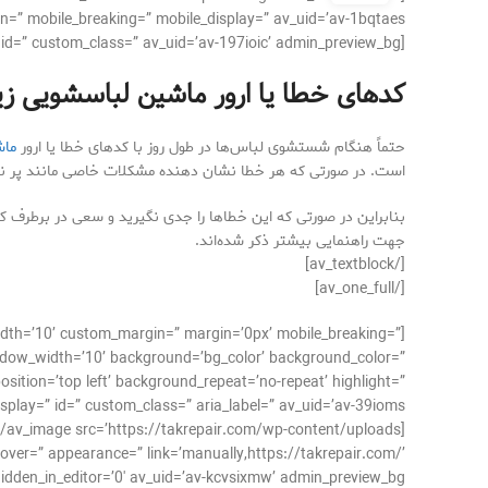
n=” mobile_breaking=” mobile_display=” av_uid=’av-1bqtaes’]
[av_textblock size=’16’ av-medium-font-size=” av-small-font-size=” av-mini-font-size=” font_color=” color=” id=” custom_class=” av_uid=’av-197ioic’ admin_preview_bg=”]
کدهای خطا یا ارور
ماشین لباسشویی ز
حتماً هنگام شستشوی لباس‌ها در طول روز با کدهای خطا یا ارور
ماش
است. در صورتی که هر خطا نشان دهنده مشکلات خاصی مانند پر نش
بنابراین در صورتی که این خطاها را جدی نگیرید و سعی در برطرف کرد
جهت راهنمایی بیشتر ذکر شده‌اند.
[/av_textblock]
[/av_one_full]
dth=’10’ custom_margin=” margin=’0px’ mobile_breaking=”
dow_width=’10’ background=’bg_color’ background_color=”
ition=’top left’ background_repeat=’no-repeat’ highlight=”
display=” id=” custom_class=” aria_label=” av_uid=’av-39ioms’]
 hover=” appearance=” link=’manually,https://takrepair.com/’
_in_editor=’0′ av_uid=’av-kcvsixmw’ admin_preview_bg=”][/av_image]