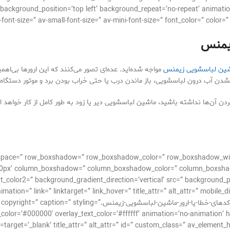
background_position=’top left’ background_repeat=’no-repeat’ animatio
يمنس
ین لباسشویی زيمنس
مواجه شده‌اید. عده‌ای تصور می‌کنند که این ارورها بی‌
دن آب درون لباسشویی، باز ماندن درب یا حتی خراب بودن برد و موتور دستگاه
ن آن‌ها نداشته باشید، ماشین لباسشویی دیر یا زود به طور کامل از کار خواهد اف
nt=” space=” row_boxshadow=” row_boxshadow_color=” row_boxshadow_wi
g=’0px’ column_boxshadow=” column_boxshadow_color=” column_boxsha
color2=” background_gradient_direction=’vertical’ src=” background_pos
imation=” link=” linktarget=” link_hover=” title_attr=” alt_attr=” mobile_
[av_image src=’https://takrepair.com/wp-content/uploads/کدهای-خطا-یا-ا
ay_color=’#000000′ overlay_text_color=’#ffffff’ animation=’no-animation’
target=’_blank’ title_attr=” alt_attr=” id=” custom_class=” av_element_hidden