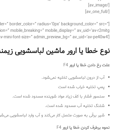
[/av_image]
[/av_one_full]
der=” border_color=” radius=’0px’ background_color=” src=”
on=” mobile_breaking=” mobile_display=” av_uid=’av-r2mitg’]
[av_textblock size=’16’ font_color=” color=” av-medium-font-size=” av-small-font-size=” av-mini-font-size=” admin_preview_bg=” av_uid=’av-pe40w4′]
نوع خطا یا ارور ماشین لباسشویی زيمن
علت رخ دادن خطا یا ارور
F4
آب از درون لباسشویی تخلیه نمی‌شود.
پمپ تخلیه خراب شده است
سنسور فشار با کف زیاد مواد شوینده مسدود شده است.
شلنگ تخلیه آب مسدود شده است.
شیر برقی به صورت متصل کار می‌کند و آب وارد لباسشویی می‌شو
نحوه برطرف کردن خطا یا ارور
F4