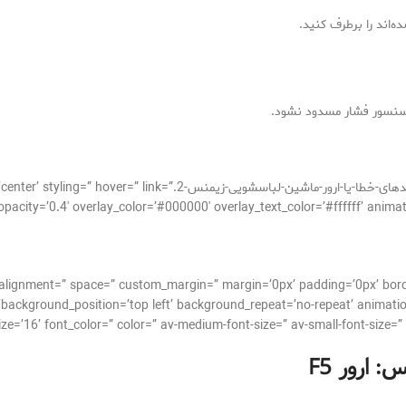
اند را برطرف کنید.
ا سنسور فشار مسدود نشود.
[av_image src=’http://takrepair.com/wp-content/uploads/کدهای-خطا-ی
cal_alignment=” space=” custom_margin=” margin=’0px’ padding=’0px’ bor
background_position=’top left’ background_repeat=’no-repeat’ animatio
س: ارور
F5