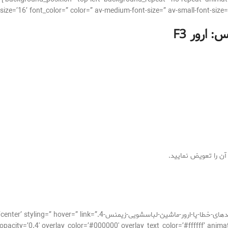
س: ارور
F3
آن را تعویض نمایید.
[av_image src=’http://takrepair.com/wp-content/uploads/کدهای-خطا-ی