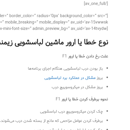
[/av_one_full]
der=” border_color=” radius=’0px’ background_color=” src=”
=” mobile_breaking=” mobile_display=” av_uid=’av-15vwwsk’]
[av_textblock size=’16’ font_color=” color=” av-medium-font-size=” av-small-font-size=” av-mini-font-size=” admin_preview_bg=” av_uid=’av-14tvydw’]
نوع خطا یا ارور ماشین لباسشویی زيمن
علت رخ دادن خطا یا ارور
F1
باز بودن درب لباسشویی هنگام اجرای برنامه‌ها
بروز
مشکل در عملکرد برد لباسشویی
بروز مشکل در میکروسوییچ درب
نحوه برطرف کردن خطا یا ارور
F1
چک کردن میکروسوییچ درب لباسشویی
برطرف کردن عوامل مزاحمی که مانع از بسته شدن درب می‌شوند.