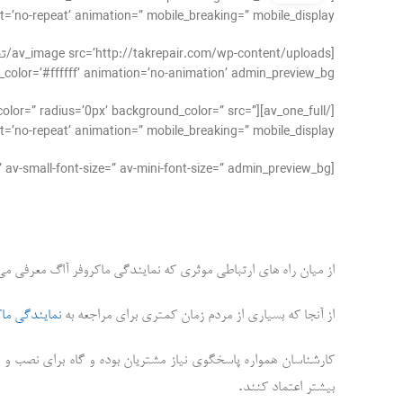
’no-repeat’ animation=” mobile_breaking=” mobile_display=”]
’#ffffff’ animation=’no-animation’ admin_preview_bg=”][/av_image]
der_color=” radius=’0px’ background_color=” src=”
’no-repeat’ animation=” mobile_breaking=” mobile_display=”]
[av_textblock size=” font_color=” color=” av-medium-font-size=” av-small-font-size=” av-mini-font-size=” admin_preview_bg=”]
از میان راه های ارتباطی موثری که نمایندگی ماکروفر آاگ معرفی م
از آنجا که بسیاری از مردم زمان کمتری برای مراجعه به
نمایندگی ماک
کارشناسان همواره پاسخگوی نیاز مشتریان بوده و گاه برای نصب و 
.
بیشتر اعتماد کنند