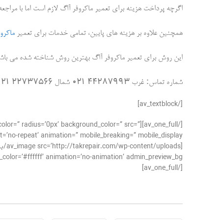
اگرچه پرداخت هزینه برای تعمیر ماکروفر آاگ لازم است اما با مراجعه 
همچنین علاوه بر هزینه های پایین، تمامی خدمات برای تعمیر
ماکروف
این روش برای تعمیر ماکروفر آاگ بهترین روش شناخته شده می باشد 
۲۲۷۳۷۵۶۶ ۰۲۱
۴۴۲۸۷۹۹۳ ۰۲۱
:
شماره تماس
غرب
شمال
[/av_textblock]
der_color=” radius=’0px’ background_color=” src=”
’no-repeat’ animation=” mobile_breaking=” mobile_display=”]
#ffffff’ animation=’no-animation’ admin_preview_bg=”][/av_image]
[/av_one_full]