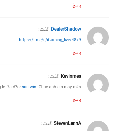
پاسخ
DealerShadow
گفت:
https://t.me/s/iGaming_live/4879
پاسخ
Kevinmes
گفت:
 lo l?a d?o:
sun win
. Chuc anh em may m?n.
پاسخ
StevenLennA
گفت: