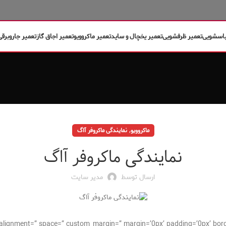
باسشویی
تعمیر ظرفشویی
تعمیر یخچال و ساید
تعمیر ماکروویو
تعمیر اجاق گاز
تعمیر جاروبرقی
,
ماکروویو
نمایندگی ماکروفر آاگ
نمایندگی ماکروفر آاگ
ارسال توسط
مدیر سایت
cal_alignment=” space=” custom_margin=” margin=’0px’ padding=’0px’ bor