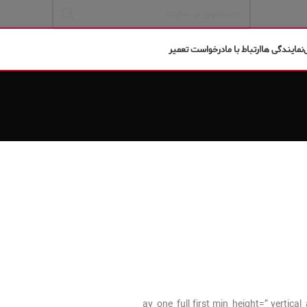
نمایندگی ها
ارتباط با ما
درخواست تعمیر
[av_one_full first min_height=” verti