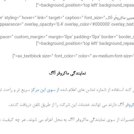
background_position=’top left’ background_repeat=
[av_image src=’http://takrepair.com/wp-content/uploads/تعمیر-ماکروفر-آاگ.” caption=” font_size
ppearance=” overlay_opacity=’0.4′ overlay_color=’#000000′ overlay_text_color=
_alignment=” space=” custom_margin=” margin=’0px’ padding=’0px’ border=” bor
background_position=’top left’ background_repeat=
نمایندگی ماکروفر آاگ
ی کند استفاده از شماره تماس های اعلام شده
از سوی این مرکز
سریع تر و راحت تر
.
روفر
آاگ دارند می توانند خدمات این شرکت را از طریق تلفن دریافت کنند
.
تعمیرات از سوی نمایندگی ماکروفر آاگ به محل اعزام می شوند
هر چه کیفیت خد