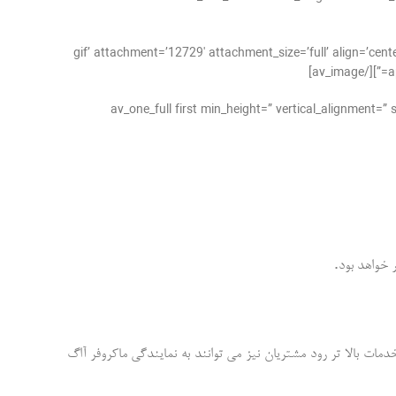
gif’ attachment=’12729′ attachment_size=’full’ align=’center’ styling=” hover=” link=” target==”
a
[/av_one_full][av_one_full first min_height=” vertical
.
 خواهد بود
مات بالا تر رود مشتریان نیز می توانند به نمایندگی ماکروفر آاگ