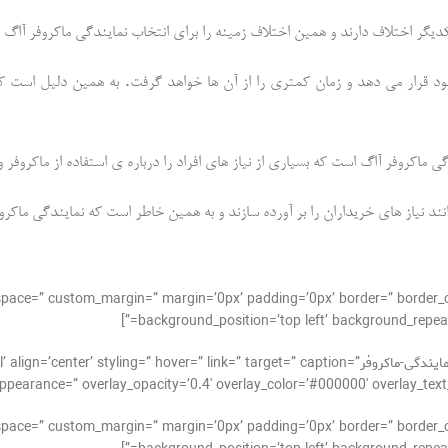
کدیگر اختلاف دارند و همین اختلاف زمینه را برای انتخاب نمایندگی ماکروفر آاگ 
.
ود قرار می دهد و زمان کمتری را از آن ها خواهد گرفت
به همین دلیل است که
گی ماکروفر آاگ است که بسیاری از نیاز های افراد را درباره ی استفاده از ماکروفر
نند نیاز های خریداران را بر آورده سازند و به همین خاطر است که نمایندگی ماکر
_alignment=” space=” custom_margin=” margin=’0px’ padding=’0px’ border=” bor
background_position=’top left’ background_repeat=
[av_image src=’http://takrepair.com/wp-content/uploads/نمایندگی-ماکروفر=” link=” target=” caption
pearance=” overlay_opacity=’0.4′ overlay_color=’#000000′ overlay_text_color=’
_alignment=” space=” custom_margin=” margin=’0px’ padding=’0px’ border=” bor