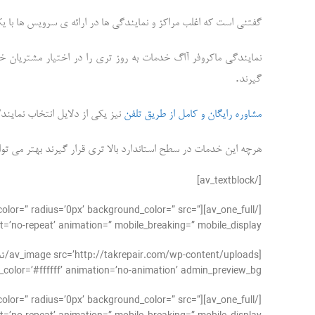
گفتنی است که اغلب مراکز و نمایندگی ها در ارائه ی سرویس ها با ی
نمایندگی ماکروفر آاگ خدمات به روز تری را در اختیار مشتریان خ
.
گیرند
مشاوره رایگان و کامل از طریق تلفن
نیز یکی از دلایل انتخاب نمایند
هرچه این خدمات در سطح استاندارد بالا تری قرار گیرند بهتر می توا
[/av_textblock]
der_color=” radius=’0px’ background_color=” src=”
’no-repeat’ animation=” mobile_breaking=” mobile_display=”]
#ffffff’ animation=’no-animation’ admin_preview_bg=”][/av_image]
der_color=” radius=’0px’ background_color=” src=”