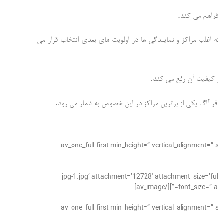
.
فراهم می کند
 اغلب مراکز و نمایندگی ها در اولویت های بعدی انتخاب قرار می
.
 و کیفیت آن رفع می کند
.
وفر آاگ یکی از برترین مراکز در این خصوص به شمار می رود
[/av_one_full][av_one_full first min_height=” vertical
jpg-1.jpg’ attachment=’12728′ attachment_size=’full’ align=’center’ styling=” hover=”
font_size=” ap
[/av_one_full][av_one_full first min_height=” vertical