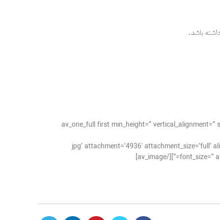
.
اشته باشد
[/av_one_full][av_one_full first min_height=” vertical
jpg’ attachment=’4936′ attachment_size=’full’ align=’center’ styling=” hover=” lin=”
font_size=” ap