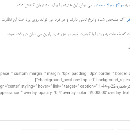
.
به
مراکز مجاز و معتب
ر می توان این هزینه را برای مشتریان کاهش داد
ر
آاگ مشخص شده و نرخ ثابتی دارند و هر فرد می تواند روی پرداخت آن نظارت د
.
که خدمات به روز را با کیفیت خوب و هزینه ی پایین می توان دریافت نمود
_alignment=” space=” custom_margin=” margin=’0px’ padding=’0px’ border=” bor
background_position=’top left’ background_repeat=
[av_image src=’http://takrepair.com/wp-content/uploads/بنر-شماره-22-و-44-1.k=” target=” caption
pearance=” overlay_opacity=’0.4′ overlay_color=’#000000′ overlay_text_color=’