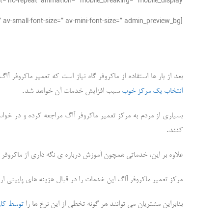
’no-repeat’ animation=” mobile_breaking=” mobile_display=”]
[av_textblock size=” font_color=” color=” av-medium-font-size=” av-small-font-size=” av-mini-font-size=” admin_preview_bg=”]
بعد از بار ها استفاده از ماکروفر گاه نیاز است که تعمیر ماکروفر آاگ
.
انتخاب یک مرکز خوب
سبب افزایش خدمات آن خواهد شد
بسیاری از مردم به مرکز تعمیر ماکروفر آاگ مراجعه کرده و در خواس
.
کنند
علاوه بر این، خدماتی همچون آموزش درباره ی نگه داری از ماکروفر ن
مرکز تعمیر ماکروفر آاگ این خدمات را در قبال هزینه های پایینی ا
بنابراین مشتریان می توانند هر گونه تخطی از این نرخ ها را
توسط کار