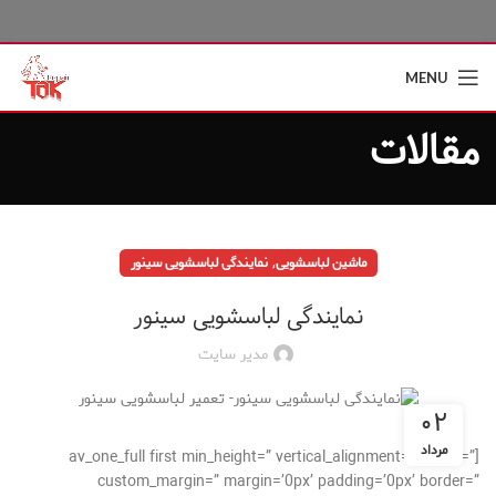
MENU
مقالات
,
ماشین لباسشویی
نمایندگی لباسشویی سینور
نمایندگی لباسشویی سینور
مدیر سایت
۰۲
مرداد
[av_one_full first min_height=” vertical_alignment=” space=”
custom_margin=” margin=’0px’ padding=’0px’ border=”