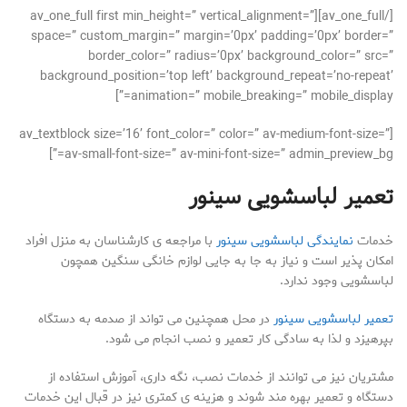
[/av_one_full][av_one_full first min_height=” vertical_alignment=”
space=” custom_margin=” margin=’0px’ padding=’0px’ border=”
border_color=” radius=’0px’ background_color=” src=”
background_position=’top left’ background_repeat=’no-repeat’
animation=” mobile_breaking=” mobile_display=”]
[av_textblock size=’16’ font_color=” color=” av-medium-font-size=”
av-small-font-size=” av-mini-font-size=” admin_preview_bg=”]
تعمیر لباسشویی سینور
خدمات
نمایندگی لباسشویی سینور
با مراجعه ی کارشناسان به منزل افراد
امکان پذیر است و نیاز به جا به جایی لوازم خانگی سنگین همچون
لباسشویی وجود ندارد.
تعمیر لباسشویی سینور
در محل همچنین می تواند از صدمه به دستگاه
بپرهیزد و لذا به سادگی کار تعمیر و نصب انجام می شود.
مشتریان نیز می توانند از خدمات نصب، نگه داری، آموزش استفاده از
دستگاه و تعمیر بهره مند شوند و هزینه ی کمتری نیز در قبال این خدمات