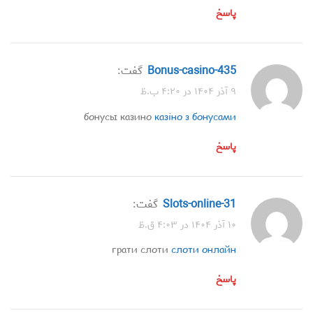
پاسخ
bonus-casino-435
گفت:
۹ آذر ۱۴۰۴ در ۴:۲۰ ب.ظ
бонусы казино
казіно з бонусами
پاسخ
slots-online-31
گفت:
۱۰ آذر ۱۴۰۴ در ۴:۰۳ ق.ظ
грати слоти
слоти онлайн
پاسخ