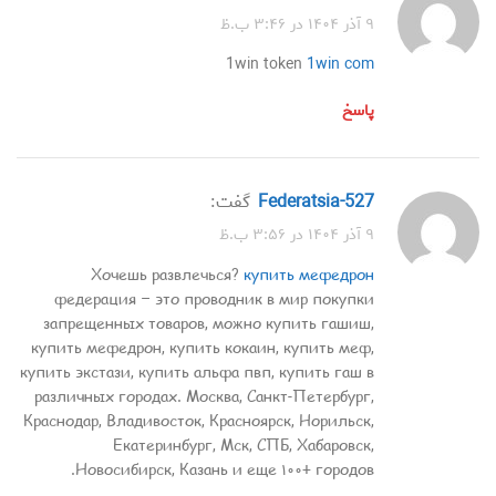
۹ آذر ۱۴۰۴ در ۳:۴۶ ب.ظ
1win token
1win com
پاسخ
federatsia-527
گفت:
۹ آذر ۱۴۰۴ در ۳:۵۶ ب.ظ
Хочешь развлечься?
купить мефедрон
федерация – это проводник в мир покупки
запрещенных товаров, можно купить гашиш,
купить мефедрон, купить кокаин, купить меф,
купить экстази, купить альфа пвп, купить гаш в
различных городах. Москва, Санкт-Петербург,
Краснодар, Владивосток, Красноярск, Норильск,
Екатеринбург, Мск, СПБ, Хабаровск,
Новосибирск, Казань и еще ۱۰۰+ городов.