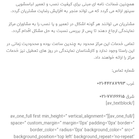
همچنین ضمانت نامه ای مبنی برای کیفیت نصب و تعمیر لباسشویی
سینور ارائه می گردد که می تواند منجر به افزایش رضایت مشتریان گردد.
مشتریان می توانند هر گونه اشکال در تعمیر و یا نصب را به مشاوران مرکز
نمایندگی ارجاع دهند تا پس از بررسی نسبت به حل مشکل اقدام گردد.
تمامی خدمات این مرکز محدود به چندین ساعت بوده و محدودیت زمانی در
این راستا وجود ندارد و کارشناسان نمایندگی در روز های تعطیل نیز خدمات
مرکز را ارائه خواهند داد.
شماره تماس:
غرب
۴۴۲۸۷۹۹۳-۰۲۱
شرق
۷۷۱۶۶۶۱۵-۰۲۱
[/av_textblock]
[/av_one_full][av_one_full first min_height=” vertical_alignment=”
space=” custom_margin=” margin=’0px’ padding=’0px’ border=”
border_color=” radius=’0px’ background_color=” src=”
background_position=’top left’ background_repeat=’no-repeat’