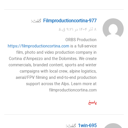
filmproductioncortina-977
گفت:
۸ آذر ۱۴۰۴ در ۹:۲۱ ق.ظ
ORBS Production
https://filmproductioncortina.com
is a full-service
film, photo and video production company in
Cortina d’Ampezzo and the Dolomites. We create
commercials, branded content, sports and winter
campaigns with local crew, alpine logistics,
aerial/FPV filming and end-to-end production
support across the Alps. Learn more at
filmproductioncortina.com
پاسخ
1win-695
گفت: