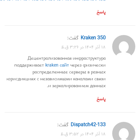
پاسخ
kraken 350
گفت:
۱۸ آذر ۱۴۰۴ در ۳:۲۶ ق.ظ
Децентрализованная инфраструктура
поддерживает
kraken сайт
через физически
распределенные серверы в разных
юрисдикциях с независимыми каналами связи
и зеркалированием данных.
پاسخ
dispatch42-133
گفت:
۱۸ آذر ۱۴۰۴ در ۳:۵۲ ق.ظ