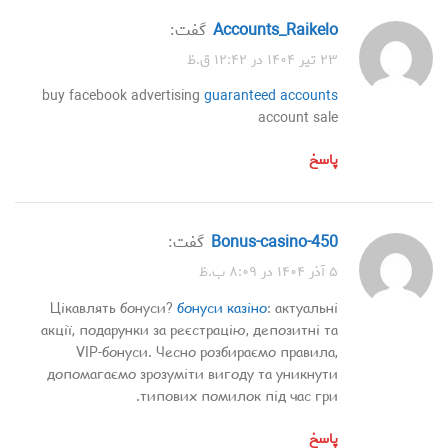
accounts_Raikelo
گفت:
۲۳ تیر ۱۴۰۴ در ۱۲:۴۲ ق.ظ
buy facebook advertising
guaranteed accounts
account sale
پاسخ
bonus-casino-450
گفت:
۵ آذر ۱۴۰۴ در ۸:۰۹ ب.ظ
Цікавлять бонуси?
бонуси казіно
: актуальні
акції, подарунки за реєстрацію, депозитні та
VIP-бонуси. Чесно розбираємо правила,
допомагаємо зрозуміти вигоду та уникнути
типових помилок під час гри.
پاسخ