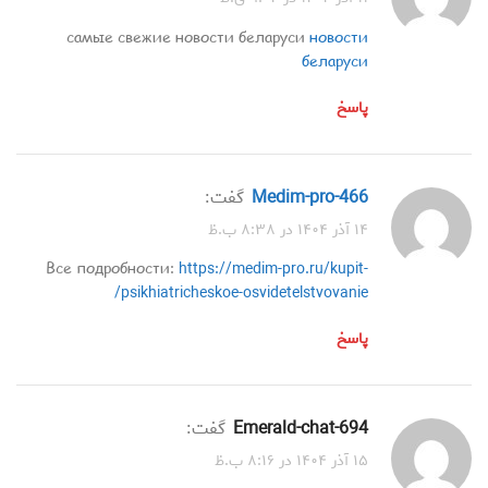
самые свежие новости беларуси
новости
беларуси
پاسخ
medim-pro-466
گفت:
۱۴ آذر ۱۴۰۴ در ۸:۳۸ ب.ظ
Все подробности:
https://medim-pro.ru/kupit-
psikhiatricheskoe-osvidetelstvovanie/
پاسخ
emerald-chat-694
گفت:
۱۵ آذر ۱۴۰۴ در ۸:۱۶ ب.ظ