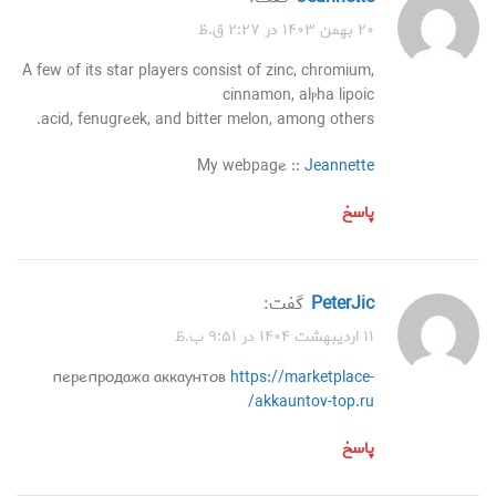
۲۰ بهمن ۱۴۰۳ در ۲:۲۷ ق.ظ
A few ᧐f its star players consist of zinc, chromium,
cinnamon, alⲣha lipoic
acid, fenugrеek, and bitter melon, among others.
My webpagе ::
Jeannette
پاسخ
PeterJic
گفت:
۱۱ اردیبهشت ۱۴۰۴ در ۹:۵۱ ب.ظ
перепродажа аккаунтов
https://marketplace-
akkauntov-top.ru/
پاسخ