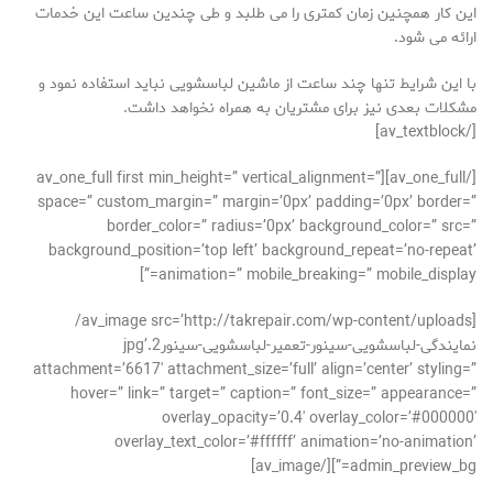
این کار همچنین زمان کمتری را می طلبد و طی چندین ساعت این خدمات
ارائه می شود.
با این شرایط تنها چند ساعت از ماشین لباسشویی نباید استفاده نمود و
مشکلات بعدی نیز برای مشتریان به همراه نخواهد داشت.
[/av_textblock]
[/av_one_full][av_one_full first min_height=” vertical_alignment=”
space=” custom_margin=” margin=’0px’ padding=’0px’ border=”
border_color=” radius=’0px’ background_color=” src=”
background_position=’top left’ background_repeat=’no-repeat’
animation=” mobile_breaking=” mobile_display=”]
[av_image src=’http://takrepair.com/wp-content/uploads/
نمایندگی-لباسشویی-سینور-تعمیر-لباسشویی-سینور2.jpg’
attachment=’6617′ attachment_size=’full’ align=’center’ styling=”
hover=” link=” target=” caption=” font_size=” appearance=”
overlay_opacity=’0.4′ overlay_color=’#000000′
overlay_text_color=’#ffffff’ animation=’no-animation’
admin_preview_bg=”][/av_image]