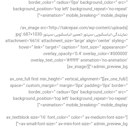
border_color=” radius=’0px’ background_color=” src=”
background_position=’top left’ background_repeat=’no-repeat’
animation=” mobile_breaking=” mobile_display=”]
[av_image src=’http://takrepair.com/wp-content/uploads/
نمایندگی-لباسشویی-سینور-تعمیر-لباسشویی-سینور-1030×687.jpg’
attachment=’6616′ attachment_size=’large’ align=’center’ styling=”
hover=” link=” target=” caption=” font_size=” appearance=”
overlay_opacity=’0.4′ overlay_color=’#000000′
overlay_text_color=’#ffffff’ animation=’no-animation’
admin_preview_bg=”][/av_image]
[/av_one_full][av_one_full first min_height=” vertical_alignment=”
space=” custom_margin=” margin=’0px’ padding=’0px’ border=”
border_color=” radius=’0px’ background_color=” src=”
background_position=’top left’ background_repeat=’no-repeat’
animation=” mobile_breaking=” mobile_display=”]
[av_textblock size=’16’ font_color=” color=” av-medium-font-size=”
av-small-font-size=” av-mini-font-size=” admin_preview_bg=”]