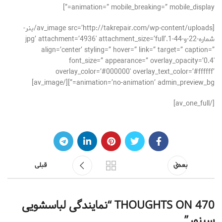
animation=” mobile_breaking=” mobile_display=”]
[av_image src=’http://takrepair.com/wp-content/uploads/بنر-
شماره-22-و-44-1.jpg’ attachment=’4936′ attachment_size=’full’
align=’center’ styling=” hover=” link=” target=” caption=”
font_size=” appearance=” overlay_opacity=’0.4′
overlay_color=’#000000′ overlay_text_color=’#ffffff’
animation=’no-animation’ admin_preview_bg=”][/av_image]
[/av_one_full]
بعدی
قبلی
470 THOUGHTS ON “
نمایندگی لباسشویی
سینور
”