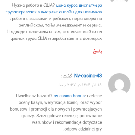
Нужна работа в США?
цена курса диспетчера
грузоперевозок в америке онлайн для новичков
: работа с заявками и рейсами, переговоры на
английском, тайм-менеджмент и сервис.
Подходит новичкам и тем, кто хочет выйти на
рынок труда США и зарабатывать в долларах.
پاسخ
nv-casino-43
گفت:
۱۸ آذر ۱۴۰۴ در ۲:۲۷ ب.ظ
Uwielbiasz hazard?
nv casino bonus
: rzetelne
oceny kasyn, weryfikacja licencji oraz wybor
bonusow i promocji dla nowych i powracajacych
graczy. Szczegolowe recenzje, porownanie
warunkow i rekomendacje dotyczace
odpowiedzialnej gry.