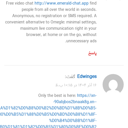
Free video chat
http://www.emerald-chat.app
find
people from all over the world in seconds.
Anonymous, no registration or SMS required. A
convenient alternative to Omegle: minimal settings,
maximum live communication right in your
browser, at home or on the go, without
unnecessary ads.
پاسخ
Edwinges
گفت:
۱۶ آذر ۱۴۰۴ در ۱۰:۱۵ ب.ظ
Only the best is here:
https://xn-
-90abjbos2bnaak8g.xn--
%BA%D1%82%D0%B8%D0%B2%D0%BD%D1%8B%D0%B5-
80%D0%B5%D1%88%D0%B5%D0%BD%D0%B8%D1%8F-
%D0%B4%D0%BB%D1%8F-
B0%D1%81%D1%82%D0%B5%D1%80%D0%BE%D0%B2/