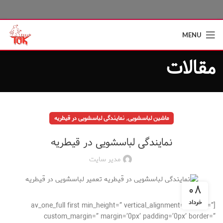
MENU
مقالات
,
ماشین لباسشویی
نمایندگی لباسشویی در قیطریه
نمایندگی لباسشویی در قیطریه
مدیر سایت
۰۸
خرداد
[av_one_full first min_height=” vertical_alignment=” space=”
custom_margin=” margin=’0px’ padding=’0px’ border=”