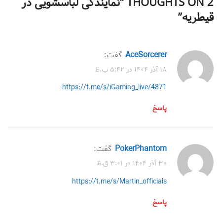
2 THOUGHTS ON “
نمایندگی لباسشویی در
قیطریه
”
AceSorcerer
گفت:
۱۸ آذر ۱۴۰۴ در ۵:۴۲ ب.ظ
https://t.me/s/iGaming_live/4871
پاسخ
PokerPhantom
گفت:
۳۰ آذر ۱۴۰۴ در ۳:۰۱ ق.ظ
https://t.me/s/Martin_officials
پاسخ