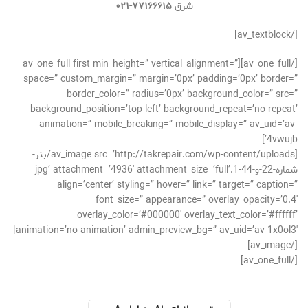
شرق
۷۷۱۶۶۶۱۵-۰۲۱
[/av_textblock]
[/av_one_full][av_one_full first min_height=” vertical_alignment=”
space=” custom_margin=” margin=’0px’ padding=’0px’ border=”
border_color=” radius=’0px’ background_color=” src=”
background_position=’top left’ background_repeat=’no-repeat’
animation=” mobile_breaking=” mobile_display=” av_uid=’av-
4vwujb’]
[av_image src=’http://takrepair.com/wp-content/uploads/بنر-
شماره-22-و-44-1.jpg’ attachment=’4936′ attachment_size=’full’
align=’center’ styling=” hover=” link=” target=” caption=”
font_size=” appearance=” overlay_opacity=’0.4′
overlay_color=’#000000′ overlay_text_color=’#ffffff’
animation=’no-animation’ admin_preview_bg=” av_uid=’av-1x0ol3′]
[/av_image]
[/av_one_full]