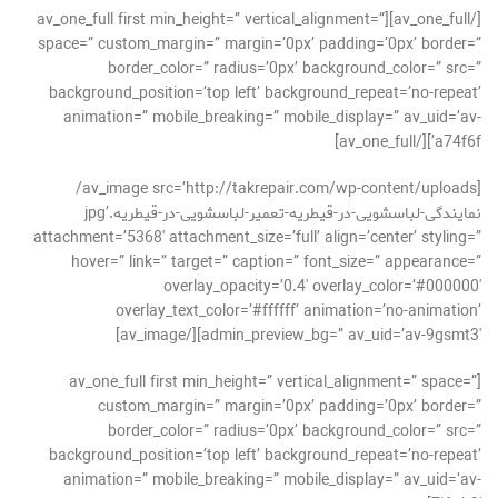
[/av_one_full][av_one_full first min_height=” vertical_alignment=”
space=” custom_margin=” margin=’0px’ padding=’0px’ border=”
border_color=” radius=’0px’ background_color=” src=”
background_position=’top left’ background_repeat=’no-repeat’
animation=” mobile_breaking=” mobile_display=” av_uid=’av-
a74f6f’][/av_one_full]
[av_image src=’http://takrepair.com/wp-content/uploads/
نمایندگی-لباسشویی-در-قیطریه-تعمیر-لباسشویی-در-قیطریه.jpg’
attachment=’5368′ attachment_size=’full’ align=’center’ styling=”
hover=” link=” target=” caption=” font_size=” appearance=”
overlay_opacity=’0.4′ overlay_color=’#000000′
overlay_text_color=’#ffffff’ animation=’no-animation’
admin_preview_bg=” av_uid=’av-9gsmt3′][/av_image]
[av_one_full first min_height=” vertical_alignment=” space=”
custom_margin=” margin=’0px’ padding=’0px’ border=”
border_color=” radius=’0px’ background_color=” src=”
background_position=’top left’ background_repeat=’no-repeat’
animation=” mobile_breaking=” mobile_display=” av_uid=’av-