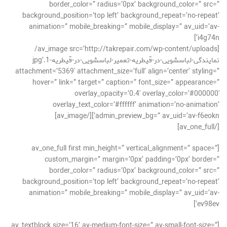
border_color=” radius=’0px’ background_color=” src=”
background_position=’top left’ background_repeat=’no-repeat’
animation=” mobile_breaking=” mobile_display=” av_uid=’av-
i4g74n’]
[av_image src=’http://takrepair.com/wp-content/uploads/
نمایندگی-لباسشویی-در-قیطریه-تعمیر-لباسشویی-در-قیطریه-1.jpg’
attachment=’5369′ attachment_size=’full’ align=’center’ styling=”
hover=” link=” target=” caption=” font_size=” appearance=”
overlay_opacity=’0.4′ overlay_color=’#000000′
overlay_text_color=’#ffffff’ animation=’no-animation’
admin_preview_bg=” av_uid=’av-f6eokn’][/av_image]
[/av_one_full]
[av_one_full first min_height=” vertical_alignment=” space=”
custom_margin=” margin=’0px’ padding=’0px’ border=”
border_color=” radius=’0px’ background_color=” src=”
background_position=’top left’ background_repeat=’no-repeat’
animation=” mobile_breaking=” mobile_display=” av_uid=’av-
ev98ev’]
[av_textblock size=’16’ av-medium-font-size=” av-small-font-size=”