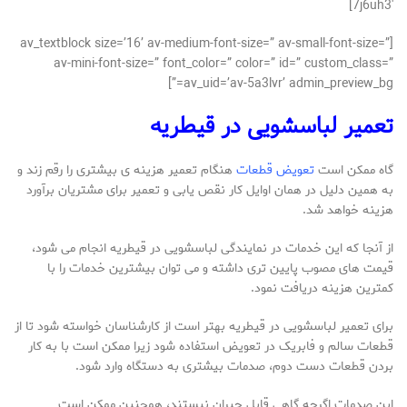
7j6uh3′]
[av_textblock size=’16’ av-medium-font-size=” av-small-font-size=”
av-mini-font-size=” font_color=” color=” id=” custom_class=”
av_uid=’av-5a3lvr’ admin_preview_bg=”]
تعمیر لباسشویی در قیطریه
گاه ممکن است
تعویض قطعات
هنگام تعمیر هزینه ی بیشتری را رقم زند و
به همین دلیل در همان اوایل کار نقص یابی و تعمیر برای مشتریان برآورد
هزینه خواهد شد.
از آنجا که این خدمات در نمایندگی لباسشویی در قیطریه انجام می شود،
قیمت های مصوب پایین تری داشته و می توان بیشترین خدمات را با
کمترین هزینه دریافت نمود.
برای تعمیر لباسشویی در قیطریه بهتر است از کارشناسان خواسته شود تا از
قطعات سالم و فابریک در تعویض استفاده شود زیرا ممکن است با به کار
بردن قطعات دست دوم، صدمات بیشتری به دستگاه وارد شود.
این صدمات اگرچه گاهی قابل جبران نیستند، همچنین ممکن است