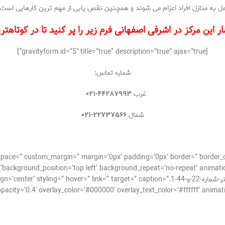
ل به منازل افراد اعزام می شوند و همچنین نقص یابی از مهم ترین کارهایی است 
ر این مرکز در اشرفی اصفهانی فرم زیر را پر کنید تا در کوتا
[gravityform id=”5″ title=”true” description=”true” ajax=”true”]
شماره تماس:
غرب
۴۴۲۸۷۹۹۳-۰۲۱
شمال
۲۲۷۳۷۵۶۶-۰۲۱
_alignment=” space=” custom_margin=” margin=’0px’ padding=’0px’ border=” bor
background_position=’top left’ background_repeat=’no-repeat’ animatio
[av_image src=’http://takrepair.com/wp-content/uploads/بنر-شماره-22-و-44-1.k=” target=” caption
city=’0.4′ overlay_color=’#000000′ overlay_text_color=’#ffffff’ animation=’