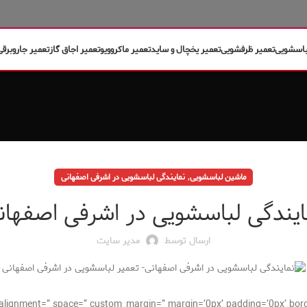
باسشویی
تعمیر ظرفشویی
تعمیر یخچال و ساید
تعمیر ماکروویو
تعمیر اجاق گاز
تعمیر جاروبرقی
,
ماشین لباسشویی
نمایندگی لباسشویی در اشرفی اصفهانی
ایندگی لباسشویی در اشرفی اصفهان
ارسال توسط
مدیر سایت
cal_alignment=” space=” custom_margin=” margin=’0px’ padding=’0px’ bor