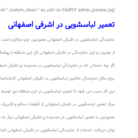
[av_textblock size=’16’ av-medium-font-size=” av-small-font-size=” av-mini-font-size=” font_color=” color=” id=” custom_class=” av_uid=’av-55df93′ admin_preview_bg=”]
تعمیر لباسشویی در اشرفی اصفهانی
نمایندگی لباسشویی در اشرفی اصفهانی همچنین جزو مراکزی اس
از همین رو این نمایندگی در اشرفی اصفهانی کل این منطقه را پوش
اگر چه خدماتی که در نمایندگی لباسشویی در محدوده ی اشرفی اصفهان
برای مثال نمایندگی ماشین لباسشویی در اشرفی اصفهانی کارشناسان 
این کار سبب می شود تا تعمیر لباسشویی در این منطقه نیز توسط این
مرکز تعمیر لباسشویی در اشرفی اصفهانی از قطعات سالم و فابریک ب
همچنین با تعمیر لباسشویی در محدوده ی اشرفی اصفهانی نیاز به ب
زمان دریافت خدمات از نمایندگی لباسشویی در اشرفی اصفهانی کمتر