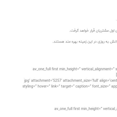
 اول مشتریان قرار خواهد گرفت.
انش به روزی در این زمینه بهره مند هستند.
[/av_one_full][av_one_full first min_height=” vertical
av_image src=’http://takrepair.com/wp-content//نمایندگی-لباسشویی-در-اشرفی-اصفهانی-تعمیر-لباسشویی-در-اشرفی-اصفهانی-1.jpg’ attachment=’5257′ attachment_size=’full’ align=’center’
styling=” hover=” link=” target=” caption=” font_size=” a
[av_one_full first min_height=” verti