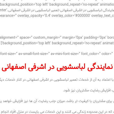
background_position=’top left’ background_repeat=’no-repeat’ animatio
[ntent/uploads
ppearance=” overlay_opacity=’0.4′ overlay_color=’#000000′ overlay_text_
cal_alignment=” space=” custom_margin=” margin=’0px’ padding=’0px’ bor
background_position=’top left’ background_repeat=’no-repeat’ animati
نمایندگی لباسشویی در اشرفی اصفهانی
ا اعتماد به آن از خدمات تعمیر لباسشویی در اشرفی اصفهانی در کنار خدمات دیگ
جب افزایش رضایت مشتریان نیز شود.
برای مشتریان با کیفیت تر باشد، میزان جلب رضایت آن ها نیز افزایش خواهد ی
که در این محدوده زندگی می کنند و این خدمات می بایست در منزل افراد انجام 