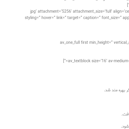
av_image src=’http://takrepair.com/wp-co/نمایندگی-لباسشویی-در-اشرفی-اصفهانی-تعمیر-لباسشویی-در-اشرفی-اصفهانی.jpg’ attachment=’5256′ attachment_size=’full’ align=’center’
styling=” hover=” link=” target=” caption=” font_size=” a
[av_one_full first min_height=” verti
ر بهره مند شد.
افت.
شود.