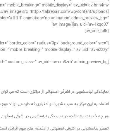
n=” mobile_breaking=” mobile_display=” av_uid=’av-hnn4mv’]
color=’#ffffff’ animation=’no-animation’ admin_preview_bg=”
av_uid=’av-1kqq07′][/av_image]
[/av_one_full]
der=” border_color=” radius=’0px’ background_color=” src=”
on=” mobile_breaking=” mobile_display=” av_uid=’av-e2zzyf’]
[av_textblock size=’16’ av-medium-font-size=” av-small-font-size=” av-mini-font-size=” font_color=” color=” id=” custom_class=” av_uid=’av-cm8zrb’ admin_preview_bg=”]
نمایندگی لباسشویی در اشرفی اصفهانی از مراکزی است که می توان ب
اعتماد به این مرکز به سبب شهرت و اعتباری که دارد می تواند مو
هر چه خدمات ارائه شده در نمایندگی لباسشویی در اشرفی اصفهانی 
تعمیر لباسشویی در اشرفی اصفهانی از دغدغه های مهم افرادی است 