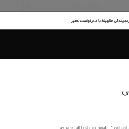
نمایندگی ها
ارتباط با ما
درخواست تعمیر
ی
[av_one_full first min_height=” verti