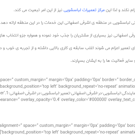
ام نکند و لذا این
مرکز تعمیرات لباسشویی
نیز از این امر تبعیت می کند.
لباسشویی در منطقه ی اشرفی اصفهانی این خدمات را در این منطقه ارائه دهد.
ی اصفهانی نیز بسیاری از مشتریان را جذب خود نموده و همواره جزو انتخاب های
ی تعمیر اعزام می شوند اغلب سابقه ی کاری بالایی داشته و از تجربه ی خوب و د
 سایر فعالیت ها را به ایشان بسپارند.
_alignment=” space=” custom_margin=” margin=’0px’ padding=’0px’ border=” bor
background_position=’top left’ background_repeat=’no-repeat’ animatio
[uploads
ppearance=” overlay_opacity=’0.4′ overlay_color=’#000000′ overlay_text_
cal_alignment=” space=” custom_margin=” margin=’0px’ padding=’0px’ bor
background_position=’top left’ background_repeat=’no-repeat’ animati