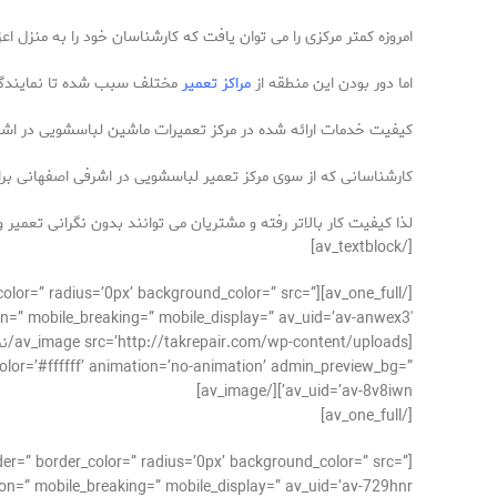
امروزه کمتر مرکزی را می توان یافت که کارشناسان خود را به منزل اعز
اما دور بودن این منطقه از
مراکز تعمیر
مختلف سبب شده تا نمایندگی 
کیفیت خدمات ارائه شده در مرکز تعمیرات ماشین لباسشویی در اشرف
کارشناسانی که از سوی مرکز تعمیر لباسشویی در اشرفی اصفهانی برا
لذا کیفیت کار بالاتر رفته و مشتریان می توانند بدون نگرانی تعمیر و
[/av_textblock]
der_color=” radius=’0px’ background_color=” src=”
n=” mobile_breaking=” mobile_display=” av_uid=’av-anwex3′]
color=’#ffffff’ animation=’no-animation’ admin_preview_bg=”
av_uid=’av-8v8iwn’][/av_image]
[/av_one_full]
der=” border_color=” radius=’0px’ background_color=” src=”
on=” mobile_breaking=” mobile_display=” av_uid=’av-729hnr’]