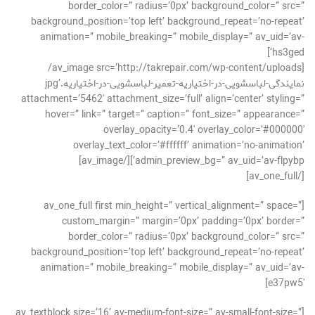
border_color=” radius=’0px’ background_color=” src=”
background_position=’top left’ background_repeat=’no-repeat’
animation=” mobile_breaking=” mobile_display=” av_uid=’av-
hs3ged’]
[av_image src=’http://takrepair.com/wp-content/uploads/
نمایندگی-لباسشویی-در-اختیاریه-تعمیر-لباسشویی-در-اختیاریه.jpg’
attachment=’5462′ attachment_size=’full’ align=’center’ styling=”
hover=” link=” target=” caption=” font_size=” appearance=”
overlay_opacity=’0.4′ overlay_color=’#000000′
overlay_text_color=’#ffffff’ animation=’no-animation’
admin_preview_bg=” av_uid=’av-flpybp’][/av_image]
[/av_one_full]
[av_one_full first min_height=” vertical_alignment=” space=”
custom_margin=” margin=’0px’ padding=’0px’ border=”
border_color=” radius=’0px’ background_color=” src=”
background_position=’top left’ background_repeat=’no-repeat’
animation=” mobile_breaking=” mobile_display=” av_uid=’av-
e37pw5′]
[av_textblock size=’16’ av-medium-font-size=” av-small-font-size=”