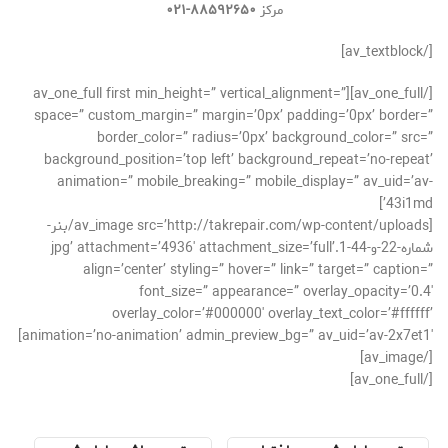
مرکز
۸۸۵۹۲۶۵۰-۰۲۱
[/av_textblock]
[/av_one_full][av_one_full first min_height=” vertical_alignment=”
space=” custom_margin=” margin=’0px’ padding=’0px’ border=”
border_color=” radius=’0px’ background_color=” src=”
background_position=’top left’ background_repeat=’no-repeat’
animation=” mobile_breaking=” mobile_display=” av_uid=’av-
43i1md’]
[av_image src=’http://takrepair.com/wp-content/uploads/بنر-
شماره-22-و-44-1.jpg’ attachment=’4936′ attachment_size=’full’
align=’center’ styling=” hover=” link=” target=” caption=”
font_size=” appearance=” overlay_opacity=’0.4′
overlay_color=’#000000′ overlay_text_color=’#ffffff’
animation=’no-animation’ admin_preview_bg=” av_uid=’av-2x7et1′]
[/av_image]
[/av_one_full]