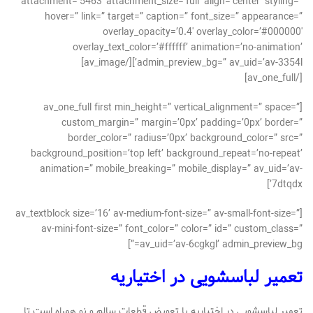
attachment=’5463′ attachment_size=’full’ align=’center’ styling=”
hover=” link=” target=” caption=” font_size=” appearance=”
overlay_opacity=’0.4′ overlay_color=’#000000′
overlay_text_color=’#ffffff’ animation=’no-animation’
admin_preview_bg=” av_uid=’av-3354l’][/av_image]
[/av_one_full]
[av_one_full first min_height=” vertical_alignment=” space=”
custom_margin=” margin=’0px’ padding=’0px’ border=”
border_color=” radius=’0px’ background_color=” src=”
background_position=’top left’ background_repeat=’no-repeat’
animation=” mobile_breaking=” mobile_display=” av_uid=’av-
7dtqdx’]
[av_textblock size=’16’ av-medium-font-size=” av-small-font-size=”
av-mini-font-size=” font_color=” color=” id=” custom_class=”
av_uid=’av-6cgkgl’ admin_preview_bg=”]
تعمیر لباسشویی در اختیاریه
تعمیر لباسشویی در اختیاریه با تعویض قطعات سالم و نو همراه است تا