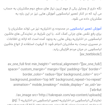
نگه داری از وسایل یکی از مهم ترین نیاز های سطح دوم مشتریان به حساب
می آید که در کنار تعمیر لباسشویی آموزش هایی نیز در این باره به
مشتریان داده می شود.
آموزش تعمیر لباسشویی
در محدوده ی اختیاریه نیز می تواند مشتریان را
برای رفع نقص های جزئی کمک کند. با این شرایط در نمایندگی های ماشین
لباسشویی در اختیاریه روش هایی به وجود آمده است که ارائه ی اطلاعات
در مسیری درست به مشتریان انجام شود تا کیفیت استفاده از انواع ماشین
لباسشویی در میان مردم افزایش یابد.
[/av_textblock]
[/av_one_full][av_one_full first min_height=” vertical_alignment=”
space=” custom_margin=” margin=’0px’ padding=’0px’ border=”
border_color=” radius=’0px’ background_color=” src=”
background_position=’top left’ background_repeat=’no-repeat’
animation=” mobile_breaking=” mobile_display=” av_uid=’av-
a6r4ut’]
[av_image src=’http://takrepair.com/wp-content/uploads/
نمایندگی-لباسشویی-در-اختیاریه-تعمیر-لباسشویی-در-اختیاریه-1.jpg’