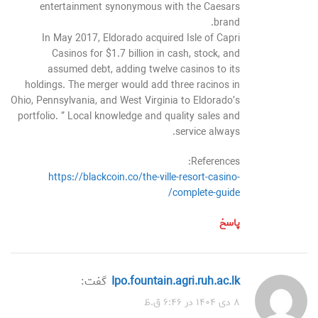
entertainment synonymous with the Caesars
brand.
In May 2017, Eldorado acquired Isle of Capri
Casinos for $1.7 billion in cash, stock, and
assumed debt, adding twelve casinos to its
holdings. The merger would add three racinos in
Ohio, Pennsylvania, and West Virginia to Eldorado’s
portfolio. ” Local knowledge and quality sales and
service always.
References:
https://blackcoin.co/the-ville-resort-casino-
complete-guide/
پاسخ
ipo.fountain.agri.ruh.ac.lk
گفت:
۸ دی ۱۴۰۴ در ۶:۴۶ ق.ظ