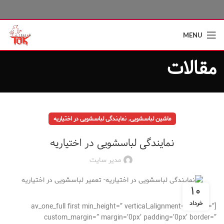
MENU
مقالات
,
ماشین لباسشویی
نمایندگی لباسشویی در اختیاریه
نمایندگی لباسشویی در اختیاریه
مدیر سایت
۱۰
خرداد
[av_one_full first min_height=” vertical_alignment=” space=”
custom_margin=” margin=’0px’ padding=’0px’ border=”