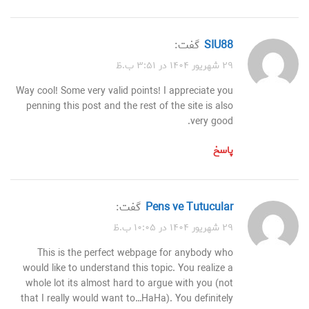
SIU88
گفت:
۲۹ شهریور ۱۴۰۴ در ۳:۵۱ ب.ظ
Way cool! Some very valid points! I appreciate you
penning this post and the rest of the site is also
very good.
پاسخ
Pens ve Tutucular
گفت:
۲۹ شهریور ۱۴۰۴ در ۱۰:۰۵ ب.ظ
This is the perfect webpage for anybody who
would like to understand this topic. You realize a
whole lot its almost hard to argue with you (not
that I really would want to…HaHa). You definitely