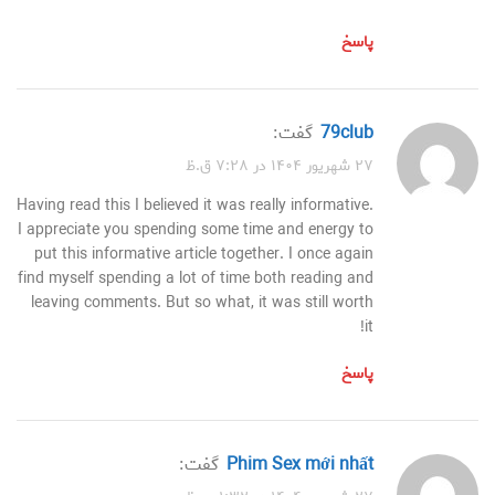
پاسخ
79club
گفت:
۲۷ شهریور ۱۴۰۴ در ۷:۲۸ ق.ظ
Having read this I believed it was really informative.
I appreciate you spending some time and energy to
put this informative article together. I once again
find myself spending a lot of time both reading and
leaving comments. But so what, it was still worth
it!
پاسخ
Phim Sex mới nhất
گفت: