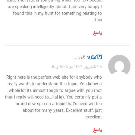
head. The issue is something which too few people
are speaking intelligently about. I am very happy I
found this in my hunt for something relating to
this.
پاسخ
หนังโป๊
گفت:
۲۹ شهریور ۱۴۰۴ در ۹:۰۵ ق.ظ
Right here is the perfect web site for anybody who
really wants to understand this topic. You know a
whole lot its almost tough to argue with you (not
that I really will need to…HaHa). You certainly put a
brand new spin on a topic that’s been written
about for many years. Excellent stuff, just
excellent.
پاسخ