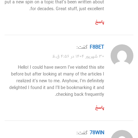
put a new spin on a topic that’s been written about
for decades. Great stuff, just excellent.
پاسخ
F8BET
گفت:
۳۰ شهریور ۱۴۰۴ در ۴:۵۶ ق.ظ
Hello! I could have sworn I’ve visited this site
before but after looking at many of the articles I
realized it’s new to me. Anyhow, I’m definitely
delighted I found it and I’ll be bookmarking it and
checking back frequently.
پاسخ
78WIN
گفت: