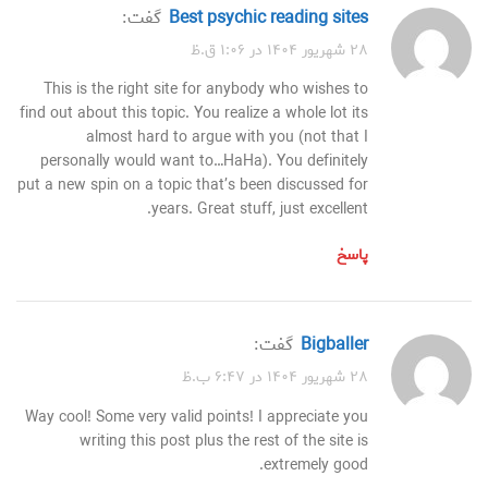
best psychic reading sites
گفت:
۲۸ شهریور ۱۴۰۴ در ۱:۰۶ ق.ظ
This is the right site for anybody who wishes to
find out about this topic. You realize a whole lot its
almost hard to argue with you (not that I
personally would want to…HaHa). You definitely
put a new spin on a topic that’s been discussed for
years. Great stuff, just excellent.
پاسخ
bigballer
گفت:
۲۸ شهریور ۱۴۰۴ در ۶:۴۷ ب.ظ
Way cool! Some very valid points! I appreciate you
writing this post plus the rest of the site is
extremely good.