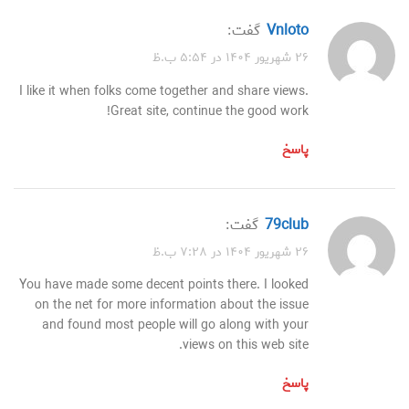
vnloto
گفت:
۲۶ شهریور ۱۴۰۴ در ۵:۵۴ ب.ظ
I like it when folks come together and share views.
Great site, continue the good work!
پاسخ
79club
گفت:
۲۶ شهریور ۱۴۰۴ در ۷:۲۸ ب.ظ
You have made some decent points there. I looked
on the net for more information about the issue
and found most people will go along with your
views on this web site.
پاسخ