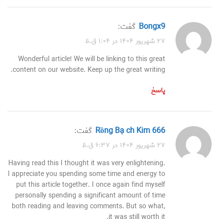
Bongx9
گفت:
۲۷ شهریور ۱۴۰۴ در ۱:۰۴ ق.ظ
Wonderful article! We will be linking to this great
content on our website. Keep up the great writing.
پاسخ
Rồng Bạch Kim 666
گفت:
۲۷ شهریور ۱۴۰۴ در ۶:۳۷ ق.ظ
Having read this I thought it was very enlightening.
I appreciate you spending some time and energy to
put this article together. I once again find myself
personally spending a significant amount of time
both reading and leaving comments. But so what,
it was still worth it.