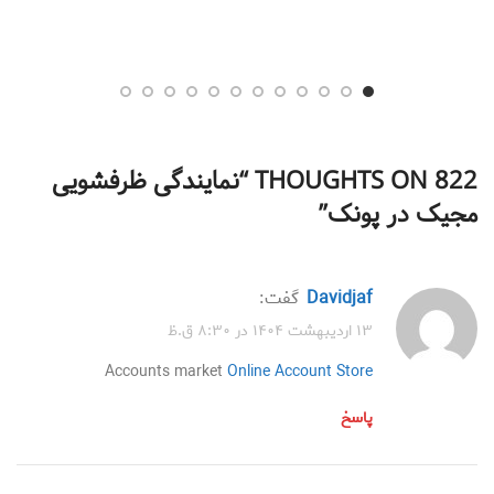
822 THOUGHTS ON “
نمایندگی ظرفشویی
مجیک در پونک
”
Davidjaf
گفت:
۱۳ اردیبهشت ۱۴۰۴ در ۸:۳۰ ق.ظ
Accounts market
Online Account Store
پاسخ