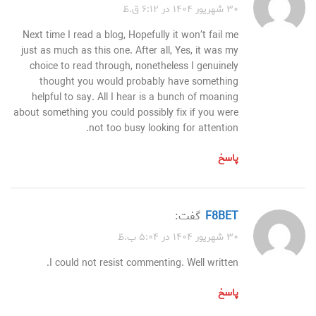
۳۰ شهریور ۱۴۰۴ در ۶:۱۲ ق.ظ
Next time I read a blog, Hopefully it won’t fail me
just as much as this one. After all, Yes, it was my
choice to read through, nonetheless I genuinely
thought you would probably have something
helpful to say. All I hear is a bunch of moaning
about something you could possibly fix if you were
not too busy looking for attention.
پاسخ
F8BET
گفت:
۳۰ شهریور ۱۴۰۴ در ۵:۰۴ ب.ظ
I could not resist commenting. Well written.
پاسخ