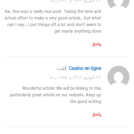
۲۷ شهریور ۱۴۰۴ در ۱:۳۲ ب.ظ
Aw, this was a really nice post. Taking the time and
actual effort to make a very good article… but what
can I say… I put things off a lot and don’t seem to
get nearly anything done.
پاسخ
casino en ligne
گفت:
۲۷ شهریور ۱۴۰۴ در ۶:۵۵ ب.ظ
Wonderful article! We will be linking to this
particularly great article on our website. Keep up
the good writing.
پاسخ