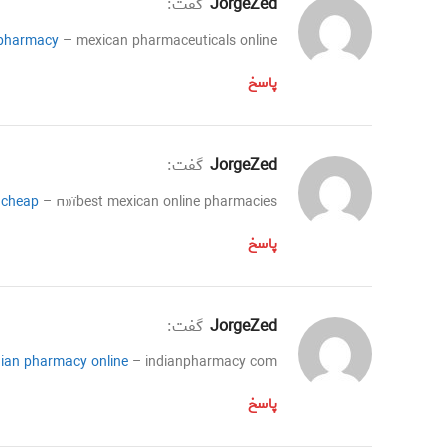
JorgeZed
گفت:
pharmacy
– mexican pharmaceuticals online
پاسخ
JorgeZed
گفت:
 cheap
– п»їbest mexican online pharmacies
پاسخ
JorgeZed
گفت:
dian pharmacy online
– indianpharmacy com
پاسخ