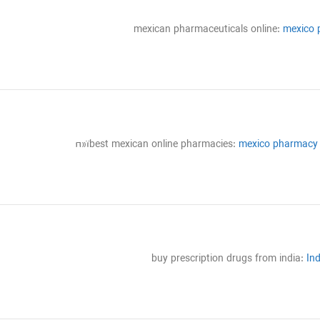
mexican pharmaceuticals online:
mexico 
п»їbest mexican online pharmacies:
mexico pharmacy
buy prescription drugs from india:
In