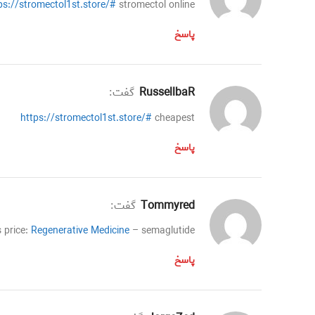
ps://stromectol1st.store/#
stromectol online
پاسخ
RussellbaR
گفت:
https://stromectol1st.store/#
cheapest
پاسخ
Tommyred
گفت:
s price:
Regenerative Medicine
– semaglutide
پاسخ