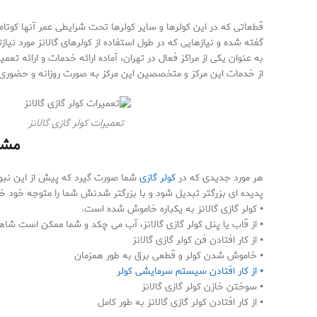
قطعاتی که در این کولرها و سایر کولرها تحت شرایطی عمر آنها کوتا
گفته شده و نیازهایی که در طول استفاده از کولرهای گالانز مورد نیاز
به عنوان یکی از مراکز فعال در تهران، آماده ارائه خدمات و ارائه تع
از خدمات این مرکز و متخصصین این مرکز به صورت روزانه و حضوری 
تعمیرات کولر گازی گالانز
مشکل
هر مورد جدیدی که در
کولر گازی
شما صورت گیرد که پیش از این نبوده
پدیده ای بزرگتر تبدیل شود و با بزرگتر شدنش شما را متوجه خود خوا
⦁ کولر گازی گالانز به یکباره خاموش شده است.
⦁ از قاب یا پنل کولر گازی گالانز، آب می چکد و شما ممکن است شا
⦁ از کار افتادن فن کولر گازی گالانز
⦁ خاموش شدن کولر و قطعی برق به طور همزمان
⦁ از کار افتادن سیستم سرمایشی کولر
⦁ سوختن خازن کولر گازی گالانز
⦁ از کار افتادن کولر گازی گالانز به طور کامل