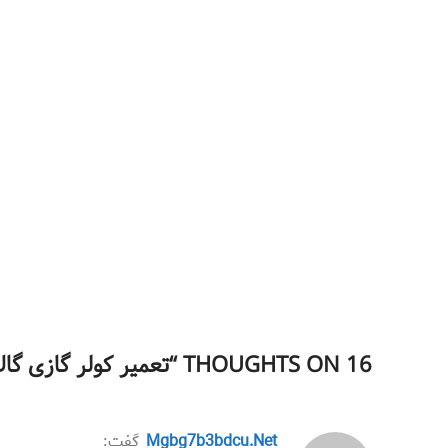
16 THOUGHTS ON “
تعمیر کولر گازی گالا
mgbg7b3bdcu.Net
گفت: