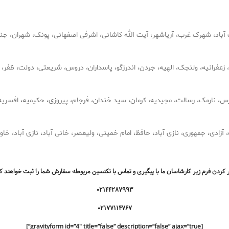
باد، شهرک غرب، آریاشهر، آیت الله کاشانی، اشرفی اصفهانی، پونک، شهران، جنت 
، زعفرانیه، ولنجک، الهیه، جردن، اندرزگو، پاسداران، دروس، شریعتی، دولت، ظفر، 
رس، نارمک، رسالت، مجیدیه، کرمان، سید خندان، فرجام، پیروزی، حکیمیه، افسری
آزادی، جمهوری، نازی آباد، حافظ، امام خمینی، ولیعصر، خانی آباد، نازی آباد، خاو
ر کردن فرم زیر کارشاسان ما با پیگیری و تماس با تکنسین مربوطه سفارش شما را ثبت خواهند ک
۰۲۱۴۴۲۸۷۹۹۳
۰۲۱۷۷۱۱۴۷۶۷
[gravityform id=”4″ title=”false” description=”false” ajax=”true”]