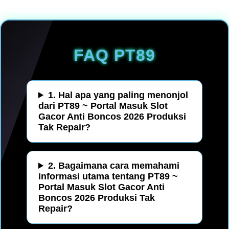
Loading...
FAQ PT89
1. Hal apa yang paling menonjol
dari PT89 ~ Portal Masuk Slot
Gacor Anti Boncos 2026 Produksi
Tak Repair?
2. Bagaimana cara memahami
informasi utama tentang PT89 ~
Portal Masuk Slot Gacor Anti
Boncos 2026 Produksi Tak
Repair?