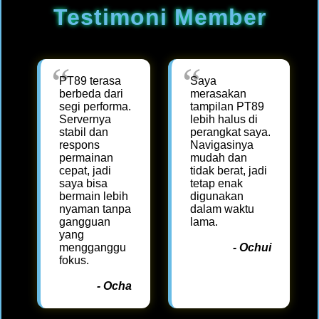
Testimoni Member
PT89 terasa
Saya
berbeda dari
merasakan
segi performa.
tampilan PT89
Servernya
lebih halus di
stabil dan
perangkat saya.
respons
Navigasinya
permainan
mudah dan
cepat, jadi
tidak berat, jadi
saya bisa
tetap enak
bermain lebih
digunakan
nyaman tanpa
dalam waktu
gangguan
lama.
yang
mengganggu
- Ochui
fokus.
- Ocha