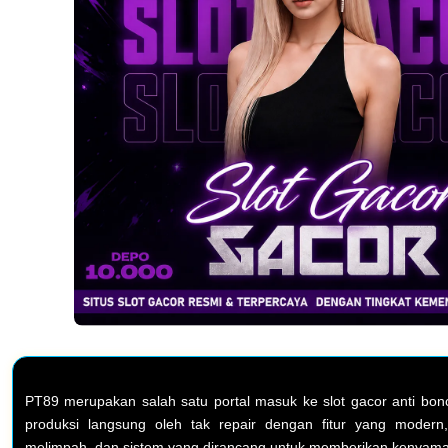
PT89 merupakan salah satu portal masuk ke slot gacor anti bon
produksi langsung oleh tak repair dengan fitur yang modern
melimpah, dan sistem yang dirancang untuk memberikan kenyama