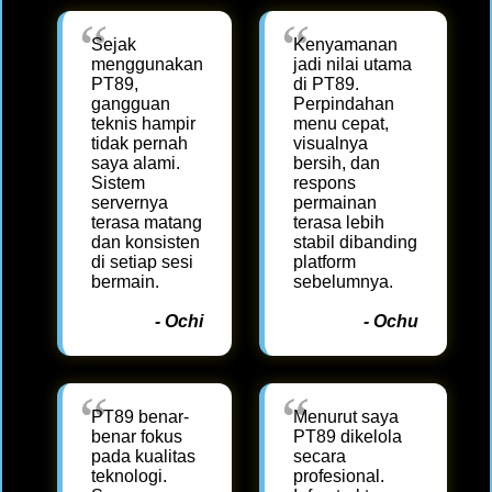
Sejak
Kenyamanan
menggunakan
jadi nilai utama
PT89,
di PT89.
gangguan
Perpindahan
teknis hampir
menu cepat,
tidak pernah
visualnya
saya alami.
bersih, dan
Sistem
respons
servernya
permainan
terasa matang
terasa lebih
dan konsisten
stabil dibanding
di setiap sesi
platform
bermain.
sebelumnya.
- Ochi
- Ochu
PT89 benar-
Menurut saya
benar fokus
PT89 dikelola
pada kualitas
secara
teknologi.
profesional.