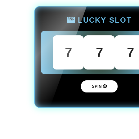
🎰 LUCKY SLOT
7
7
7
SPIN 🎲