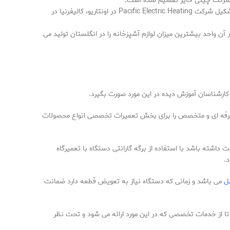
و شرکت چینی حایر تقسیم شده است.
نام شرکت از انقلاب اولین آهن گرم سال 1905 گرفته شده است. انقلاب آهن گرم توسط ریچاردسون آمریکایی (1871-1934) اختراع شد که درحال تشکیل شرکت Pacific Electric Heating در اونتاریو، کالیفرنیا در
 شناخته شده است. این شرکت همچنین شامل دو برند Creda و Indesit است. این دو برند در آن واحد بیشترین میزان لوازم آشپزخانه را در انگلستان تولید می
کارشناسان آموزش دیده در این مورد صورت بگیرد.
ن حرفه ای و متخصص را برای بخش تعمیرات تخصصی انواع محصولات
اشته باشد با استفاده از برگه گارانتی دستگاه با تعمیرگاه
.
ل
می باشد و زمانی که دستگاه نیاز به تعویض قطعه دارد ضمانت
ا از خدمات تخصصی که در این مورد ارائه می شود و تحت نظر