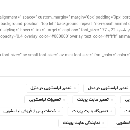
cal_alignment=” space=” custom_margin=” margin=’0px’ padding=’0px’ bor
background_position=’top left’ background_repeat=’no-repeat’ animatio
[av_image src=’http://takrepair.com/wp-content/uploads/بنر-شماره-22-و-77. caption=” font_size
acity=’0.4′ overlay_color=’#000000′ overlay_text_color=’#ffffff’ animation=’
تعمیر لباسشویی در محل
تعمیر لباسشویی در منزل
یی
تعمیر هایت پوینت
تعمیرات لباسشویی
نت
تعمیرگاه هایت پوینت
خدمات پس از فروش لباسشویی
باسشویی
نمایندگی هایت پوینت