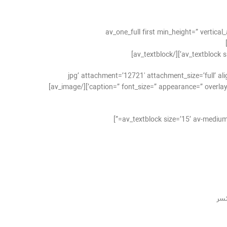
[av_one_full first min_height=” verti
.jpg’ attachment=’12721′ attachment_size=’full’ align=’center’ styling=” hover=” link=” target=”
caption=” font_size=” appearance=” overlay_op
نسر