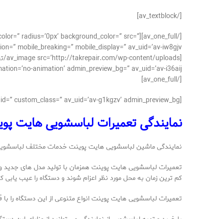
[/av_textblock]
der_color=” radius=’0px’ background_color=” src=”
on=” mobile_breaking=” mobile_display=” av_uid=’av-iw8gjv’]
’no-animation’ admin_preview_bg=” av_uid=’av-i36aij’][/av_image]
[/av_one_full]
[av_textblock size=’15’ av-medium-font-size=” av-small-font-size=” av-mini-font-size=” font_color=” color=” id=” custom_class=” av_uid=’av-g1kgzv’ admin_preview_bg=”]
نمایندگی تعمیرات لباسشویی هایت پوین
نمایندگی ماشین لباسشویی هایت پوینت خدمات مختلف لباسشویی را که
تعمیرات لباسشویی هایت پوینت همزمان با تولید مدل های جدید و به
کم ترین زمان به محل مورد نظر اعزام شوند و دستگاه را عیب یابی کن
تعمیرات لباسشویی هایت پوینت انواع متنوعی از این دستگاه را با 