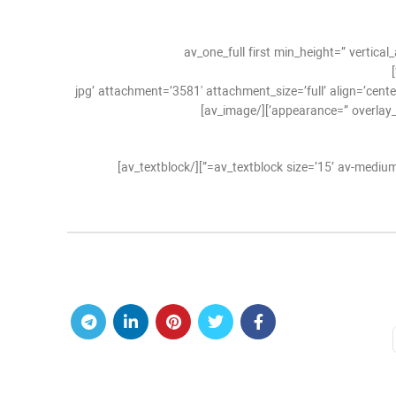
[av_one_full first min_height=” verti
jpg’ attachment=’3581′ attachment_size=’full’ align=’center’ styling=” hover=” link=” target=”=”
appearance=” overlay_op