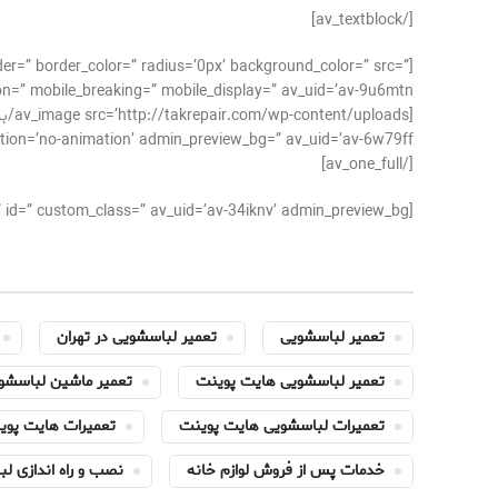
[/av_textblock]
der=” border_color=” radius=’0px’ background_color=” src=”
n=” mobile_breaking=” mobile_display=” av_uid=’av-9u6mtn’]
no-animation’ admin_preview_bg=” av_uid=’av-6w79ff’][/av_image]
[/av_one_full]
[av_textblock size=’15’ av-medium-font-size=” av-small-font-size=” av-mini-font-size=” font_color=” color=” id=” custom_class=” av_uid=’av-34iknv’ admin_preview_bg=”][/av_textblock]
تعمیر لباسشویی
تعمیر لباسشویی در تهران
تعمیر لباسشویی هایت پوینت
تعمیر ماشین لباسشو
تعمیرات لباسشویی هایت پوینت
تعمیرات هایت پوی
خدمات پس از فروش لوازم خانه
نصب و راه اندازی ل