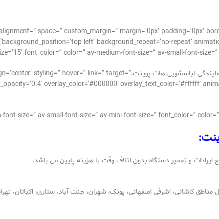
cal_alignment=” space=” custom_margin=” margin=’0px’ padding=’0px’ bor
background_position=’top left’ background_repeat=’no-repeat’ animatio
[av_image src=’http://takrepair.com/wp-content/uploads/نمایندگی-لباسشویی-هات-پوینت
acity=’0.4′ overlay_color=’#000000′ overlay_text_color=’#ffffff’ animation=’
ینت:
یرادات و تعمیر دستگاه بدون اتلاف وقت با هزینه پایین می باشد.
ناطق کاشانی، اشرفی اصفهانی، پونک، شهران، جنت آباد، ستاری، اکباتان، تهرا