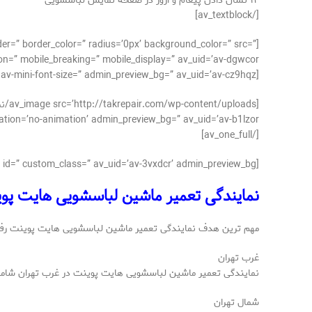
۱۴-نشان دادن پیغام و ارور در صفحه نمایش لباسشویی
[/av_textblock]
der=” border_color=” radius=’0px’ background_color=” src=”
n=” mobile_breaking=” mobile_display=” av_uid=’av-dgwcor’]
[av_textblock size=’15’ font_color=” color=” av-medium-font-size=” av-small-font-size=” av-mini-font-size=” admin_preview_bg=” av_uid=’av-cz9hqz’][/av_textblock]
no-animation’ admin_preview_bg=” av_uid=’av-b1lzor’][/av_image]
[/av_one_full]
[av_textblock size=’15’ av-medium-font-size=” av-small-font-size=” av-mini-font-size=” font_color=” color=” id=” custom_class=” av_uid=’av-3vxdcr’ admin_preview_bg=”]
نمایندگی تعمیر ماشین لباسشویی هایت پو
مهم ترین هدف نمایندگی تعمیر ماشین لباسشویی هایت پوینت رفع ا
غرب تهران
نمایندگی تعمیر ماشین لباسشویی هایت پوینت در غرب تهران شامل م
شمال تهران