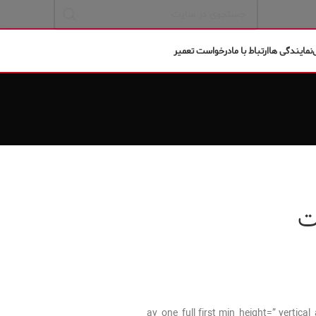
نمایندگی ها
ارتباط با ما
درخواست تعمیر
ت
[av_one_full first min_height=” verti