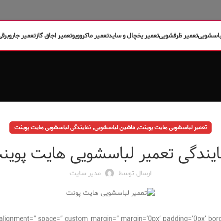
باسشویی
تعمیر ظرفشویی
تعمیر یخچال و ساید
تعمیر ماکروویو
تعمیر اجاق گاز
تعمیر جاروبرقی
,
,
تعمیر لباسشویی هایت پوینت
ماشین لباسشویی
نمایندگی لباسشویی هایت پوینت
ایندگی تعمیر لباسشویی هایت پوین
ارسال توسط
مدیر سایت
cal_alignment=” space=” custom_margin=” margin=’0px’ padding=’0px’ bor