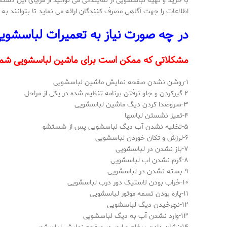
با خرید و تهیه لباسشویی از نمایندگی می توانید از مزایای این د
اطلاعات را جهت آگاهی مصرف کنندگان ارائه می نماید تا بتوانند ب
در چه صورت نیاز به تعمیرات لباسشویی
مشکلاتی که ممکن است برای ماشین لباسشویی شما ب
۱-روشن نشدن صفحه نمایش ماشین لباسشویی
۲-گیرکردن و جلو نرفتن برنامه تنظیم شده در یکی از مراحل
۳-سروصدا کردن دیگ ماشین لباسشویی
۴-تمیز نشستن لباسها
۵-تخلیه نشدن آب دیگ لباسشویی پس از شستشو
۶-لرزش و تکان خوردن لباسشویی
۷-باز نشدن در لباسشویی
۸-گرم نشدن اب لباسشویی
۹-بسته نشدن در لباسشویی
۱۰-خراب بودن لاستیک دور درب لباسشویی
۱۱-پاره بودن تسمه موتور لباسشویی
۱۲-نچرخیدن دیگ لباسشویی
۱۳-وارد نشدن آب به دیگ لباسشویی