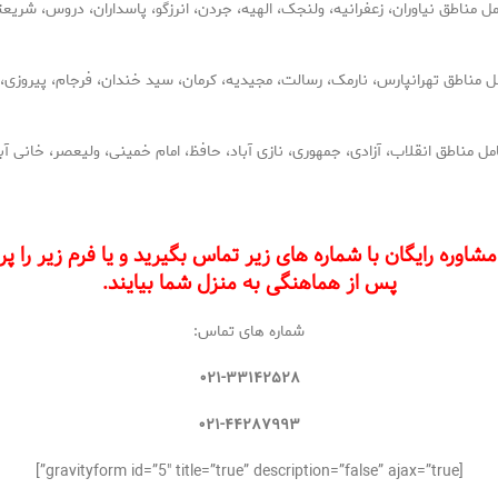
ناطق نیاوران، زعفرانیه، ولنجک، الهیه، جردن، انرزگو، پاسداران، دروس، شریعت
مناطق تهرانپارس، نارمک، رسالت، مجیدیه، کرمان، سید خندان، فرجام، پیروزی،
اطق انقلاب، آزادی، جمهوری، نازی آباد، حافظ، امام خمینی، ولیعصر، خانی آباد،
ره رایگان با شماره های زیر تماس بگیرید و یا فرم زیر را پر
پس از هماهنگی به منزل شما بیایند.
شماره های تماس:
۰۲۱-۳۳۱۴۲۵۲۸
۰۲۱-۴۴۲۸۷۹۹۳
[gravityform id=”5″ title=”true” description=”false” ajax=”true”]