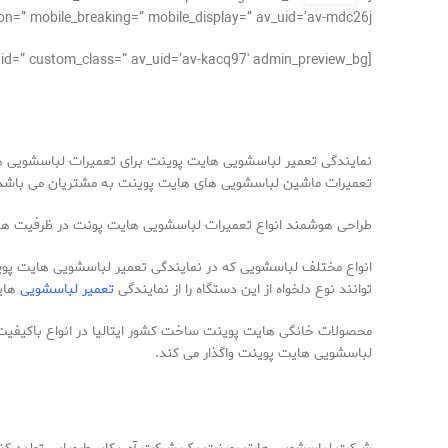
n=” mobile_breaking=” mobile_display=” av_uid=’av-mdc26j’]
[av_textblock size=’15’ av-medium-font-size=” av-small-font-size=” av-mini-font-size=” font_color=” color=” id=” custom_class=” av_uid=’av-kacq97′ admin_preview_bg=”]
نمایندگی تعمیر لباسشویی هایت پوینت برای تعمیرات لباسشویی 
تعمیرات ماشین لباسشویی های هایت پوینت به مشتریان می باشد
طراحی هوشمند انواع تعمیرات لباسشویی هایت پونت در ظرفیت های م
انواع مختلف لباسشویی که در نمایندگی تعمیر لباسشویی هایت پوین
توانند نوع دلخواه از این دستگاه را از نمایندگی
تعمیر لباسشویی
هایت
محصولات خانگی هایت پوینت ساخت کشور ایتالیا در انواع باکیفی
لباسشویی هایت پوینت واگذار می کند.