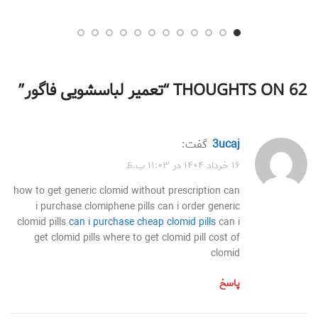
62 THOUGHTS ON “
تعمیر لباسشویی فاگور
”
3ucaj
گفت:
۱۶ خرداد ۱۴۰۴ در ۱۱:۰۳ ب.ظ
how to get generic clomid without prescription can
i purchase clomiphene pills can i order generic
clomid pills
can i purchase cheap clomid pills
can i
get clomid pills where to get clomid pill cost of
clomid
پاسخ