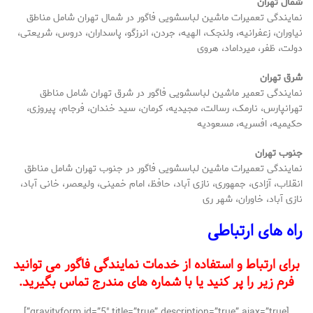
شمال تهران
نمایندگی تعمیرات ماشین لباسشویی فاگور در شمال تهران شامل مناطق
نیاوران، زعفرانیه، ولنجک، الهیه، جردن، انرزگو، پاسداران، دروس، شریعتی،
دولت، ظفر، میرداماد، هروی
شرق تهران
نمایندگی تعمیر ماشین لباسشویی فاگور در شرق تهران
شامل مناطق
تهرانپارس، نارمک، رسالت، مجیدیه، کرمان، سید خندان، فرجام، پیروزی،
حکیمیه، افسریه، مسعودیه
جنوب تهران
نمایندگی تعمیرات ماشین لباسشویی فاگور در جنوب تهران
شامل مناطق
انقلاب، آزادی، جمهوری، نازی آباد، حافظ، امام خمینی، ولیعصر، خانی آباد،
نازی آباد، خاوران، شهر ری
راه های ارتباطی
برای ارتباط و استفاده از خدمات نمایندگی فاگور می توانید
فرم زیر را پر کنید یا با شماره های مندرج تماس بگیرید.
[gravityform id=”5″ title=”true” description=”true” ajax=”true”]