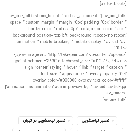
[/av_textblock]
[/av_one_full][av_one_full first min_height=” vertical_alignment=”
space=” custom_margin=” margin=’0px’ padding=’0px’ border=”
border_color=” radius=’0px’ background_color=” src=”
background_position=’top left’ background_repeat=’no-repeat’
animation=” mobile_breaking=” mobile_display=” av_uid=’av-
70tt5v’]
[av_image src=’http://takrepair.com/wp-content/uploads/بنر-
شماره-44-و-77-2.jpg’ attachment=’3630′ attachment_size=’full’
align=’center’ styling=” hover=” link=” target=” caption=”
font_size=” appearance=” overlay_opacity=’0.4′
overlay_color=’#000000′ overlay_text_color=’#ffffff’
animation=’no-animation’ admin_preview_bg=” av_uid=’av-5ckqqr’]
[/av_image]
[/av_one_full]
تعمیر لباسشویی
تعمیر لباسشویی در تهران