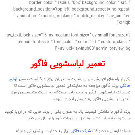
border_color=” radius=’0px’ background_color=” src=”
background_position=’top left’ background_repeat=’no-repeat’
animation=” mobile_breaking=” mobile_display=” av_uid=’av-
kr4iqb’]
[av_textblock size=’15’ av-medium-font-size=” av-small-font-size=”
av-mini-font-size=” font_color=” color=” id=” custom_class=”
av_uid=’av-inuh03′ admin_preview_bg=”]
تعمیر لباسشویی فاگور
یکی از راه های افزایش میزان رضایت مشتریان برای درخواست تعمیر
لوازم
خانگی
برند فاگور، مراجعه به نمایندگی تعمیر لباسشویی فاگور است تا
تعمیرات لباسشویی فاگور و عیب یابی دستگاه به دست متخصصین مرکز
تعمیر لباسشویی فاگور به درستی انجام شود.
برند فاگور با داشتن کیفیت بالا به عنوان یکی از برند هایی که در اروپا تولید
می شود، به سایر کشور ها نیز محصولات خود را ارسال می کند.
مسلما ارسال محصولات
شرکت فاگور
نیاز به حمایت، پشتیبانی و ارائه