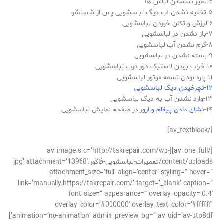
۴-تمیز نشستن لباس ها
۵-تخلیه نشدن آب دیگ لباسشویی پس از شستشو
۶-لرزش و تکان خوردن لباسشویی
۷-باز نشدن در لباسشویی
۸-گرم نشدن آب لباسشویی
۹-بسته نشدن در لباسشویی
۱۰-خراب بودن لاستیک دور درب لباسشویی
۱۱-پاره بودن تسمه موتور لباسشویی
۱۲-
نچرخیدن دیگ لباسشویی
۱۳-وارد نشدن آب به دیگ لباسشویی
۱۴-
نشان دادن پیغام و ارور
در صفحه نمایش لباسشویی
[/av_textblock]
[/av_one_full][av_image src=’http://takrepair.com/wp-
content/uploads/تعمیرات-لباسشویی-فاگور.jpg’ attachment=’13968′
attachment_size=’full’ align=’center’ styling=” hover=”
link=’manually,https://takrepair.com/’ target=’_blank’ caption=”
font_size=” appearance=” overlay_opacity=’0.4′
overlay_color=’#000000′ overlay_text_color=’#ffffff’
animation=’no-animation’ admin_preview_bg=” av_uid=’av-btp8df’]