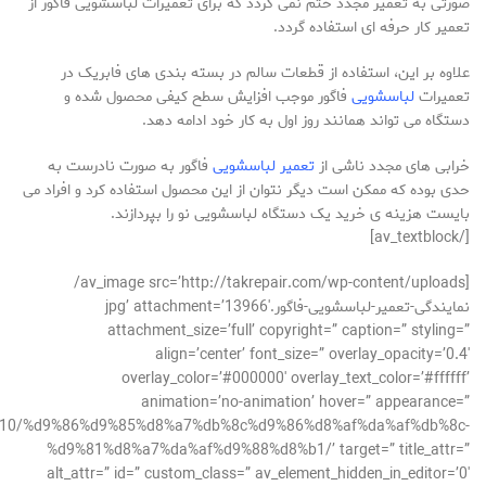
صورتی به تعمیر مجدد ختم نمی گردد که برای تعمیرات لباسشویی فاگور از
تعمیر کار حرفه ای استفاده گردد.
علاوه بر این، استفاده از قطعات سالم در بسته بندی های فابریک در
تعمیرات
لباسشویی
فاگور موجب افزایش سطح کیفی محصول شده و
دستگاه می تواند همانند روز اول به کار خود ادامه دهد.
خرابی های مجدد ناشی از
تعمیر لباسشویی
فاگور به صورت نادرست به
حدی بوده که ممکن است دیگر نتوان از این محصول استفاده کرد و افراد می
بایست هزینه ی خرید یک دستگاه لباسشویی نو را بپردازند.
[/av_textblock]
[av_image src=’http://takrepair.com/wp-content/uploads/
نمایندگی-تعمیر-لباسشویی-فاگور.jpg’ attachment=’13966′
attachment_size=’full’ copyright=” caption=” styling=”
align=’center’ font_size=” overlay_opacity=’0.4′
overlay_color=’#000000′ overlay_text_color=’#ffffff’
animation=’no-animation’ hover=” appearance=”
18/06/10/%d9%86%d9%85%d8%a7%db%8c%d9%86%d8%af%da%af%db%8c-
%d9%81%d8%a7%da%af%d9%88%d8%b1/’ target=” title_attr=”
alt_attr=” id=” custom_class=” av_element_hidden_in_editor=’0′