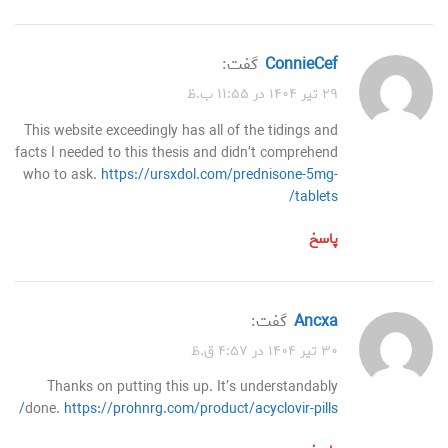
ConnieCef
گفت:
۲۹ تیر ۱۴۰۴ در ۱۱:۵۵ ب.ظ
This website exceedingly has all of the tidings and
facts I needed to this thesis and didn’t comprehend
who to ask.
https://ursxdol.com/prednisone-5mg-
tablets/
پاسخ
ancxa
گفت:
۳۰ تیر ۱۴۰۴ در ۴:۵۷ ق.ظ
Thanks on putting this up. It’s understandably
done.
https://prohnrg.com/product/acyclovir-pills/