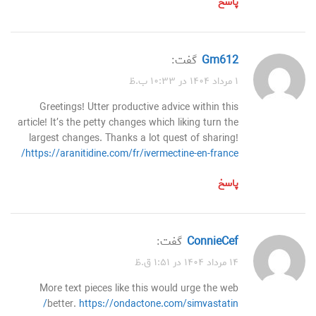
پاسخ
gm612
گفت:
۱ مرداد ۱۴۰۴ در ۱۰:۳۳ ب.ظ
Greetings! Utter productive advice within this
article! It’s the petty changes which liking turn the
largest changes. Thanks a lot quest of sharing!
https://aranitidine.com/fr/ivermectine-en-france/
پاسخ
ConnieCef
گفت:
۱۴ مرداد ۱۴۰۴ در ۱:۵۱ ق.ظ
More text pieces like this would urge the web
better.
https://ondactone.com/simvastatin/