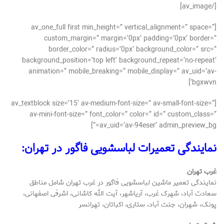
[/av_image]
[av_one_full first min_height=” vertical_alignment=” space=”
custom_margin=” margin=’0px’ padding=’0px’ border=”
border_color=” radius=’0px’ background_color=” src=”
background_position=’top left’ background_repeat=’no-repeat’
animation=” mobile_breaking=” mobile_display=” av_uid=’av-
bgxwvn’]
[av_textblock size=’15’ av-medium-font-size=” av-small-font-size=”
av-mini-font-size=” font_color=” color=” id=” custom_class=”
av_uid=’av-94eser’ admin_preview_bg=”]
نمایندگی تعمیرات لباسشویی فاگور در تهران:
غرب تهران
نمایندگی تعمیر ماشین لباسشویی فاگور در غرب تهران
شامل مناطق
سعادت آباد، شهرک غرب، آریاشهر، آیت الله کاشانی، اشرفی اصفهانی،
پونک، شهران، جنت آباد، ستاری، اکباتان، تهرانسر