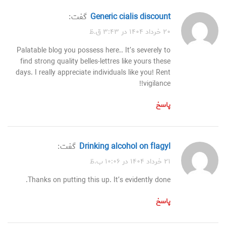
generic cialis discount
گفت:
۲۰ خرداد ۱۴۰۴ در ۳:۴۳ ق.ظ
Palatable blog you possess here.. It’s severely to
find strong quality belles-lettres like yours these
days. I really appreciate individuals like you! Rent
vigilance!!
پاسخ
drinking alcohol on flagyl
گفت:
۲۱ خرداد ۱۴۰۴ در ۱۰:۰۶ ب.ظ
Thanks on putting this up. It’s evidently done.
پاسخ