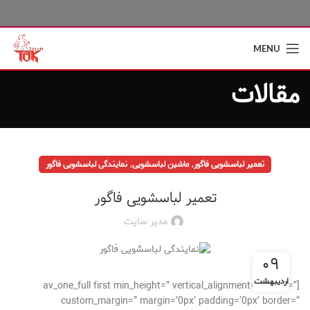
MENU
مقالات
,
,
تعمیر لباسشویی فاگور
ماشین لباسشویی
نمایندگی لباسشویی فاگور
تعمیر لباسشویی فاگور
مدیر سایت
۰۹
اردیبهشت
[av_one_full first min_height=” vertical_alignment=” space=”
custom_margin=” margin=’0px’ padding=’0px’ border=”