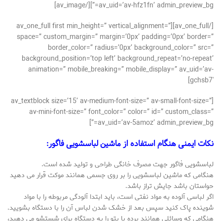
av_uid=’av-hfz1fn’ admin_preview_bg=”][/av_image]
[/av_one_full][av_one_full first min_height=” vertical_alignment=”
space=” custom_margin=” margin=’0px’ padding=’0px’ border=”
border_color=” radius=’0px’ background_color=” src=”
background_position=’top left’ background_repeat=’no-repeat’
animation=” mobile_breaking=” mobile_display=” av_uid=’av-
gchsb7′]
[av_textblock size=’15’ av-medium-font-size=” av-small-font-size=”
av-mini-font-size=” font_color=” color=” id=” custom_class=”
av_uid=’av-5amoz’ admin_preview_bg=”]
نکات ایمنی هنگام استفاده از ماشین لباسشویی فاگور:
لباسشویی فاگور جهت مصرف خانگی طراحی و تولید شده است.
هنگامی که ماشین لباسشویی را بر روی جسمی همانند موکت قرار می دهید
حواستان باشد جایش تراز باشد.
اگر لباسی آلوده به مواد نفتی است، باید ابتدا آلودگی مربوطه را با مواد
شوینده پاک کنید سپس بعد از خشک شدن لباس آن را با دستگاه بشویید.
هنگامی که وسائلی همانند پرده یا پتو را به دستگاه برای شستشو می دهید،