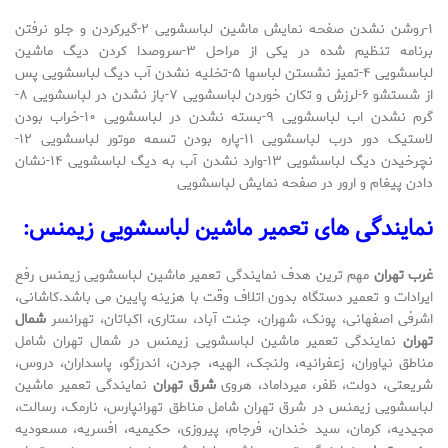
۱-روشن نشدن صفحه نمایش ماشین لباسشویی ۲-گیرکردن و جلو نرفتن
برنامه تنظیم شده در یکی از مراحل ۳-سروصدا کردن دیگ ماشین
لباسشویی ۴-تمیز نشستن لباسها ۵-تخلیه نشدن آب دیگ لباسشویی پس
از شستشو ۶-لرزش و تکان خوردن لباسشویی ۷-باز نشدن در لباسشویی ۸-
گرم نشدن اب لباسشویی ۹-بسته نشدن در لباسشویی ۱۰-خراب بودن
لاستیک دور درب لباسشویی ۱۱-پاره بودن تسمه موتور لباسشویی ۱۲-
نچرخیدن دیگ لباسشویی ۱۳-وارد نشدن آب به دیگ لباسشویی ۱۴-نشان
دادن پیغام و ارور در صفحه نمایش لباسشویی
نمایندگی های تعمیر ماشین لباسشویی زیمنس:
غرب تهران
مهم ترین هدف نمایندگی تعمیر ماشین لباسشویی زیمنس رفع
ایرادات و تعمیر دستگاه بدون اتلاف وقت با هزینه پایین می باشد.کاشانی،
اشرفی اصفهانی، پونک، شهران، جنت آباد، ستاری، اکباتان، تهرانسر
شمال
تهران
نمایندگی تعمیر ماشین لباسشویی زیمنس در شمال تهران شامل
مناطق نیاوران، زعفرانیه، ولنجک، الهیه، جردن، اندرزگو، پاسداران، دروس،
شریعتی، دولت، ظفر، میرداماد، هروی
شرق تهران
نمایندگی تعمیر ماشین
لباسشویی زیمنس در شرق تهران شامل مناطق تهرانپارس، نارمک، رسالت،
مجیدیه، کرمان، سید خندان، فرجام، پیروزی، حکیمیه، افسریه، مسعودیه