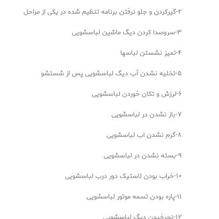
۲-گیرکردن و جلو نرفتن برنامه تنظیم شده در یکی از مراحل
۳-سروصدا کردن دیگ ماشین لباسشویی
۴-تمیز نشستن لباسها
۵-تخلیه نشدن آب دیگ لباسشویی پس از شستشو
۶-لرزش و تکان خوردن لباسشویی
۷-باز نشدن در لباسشویی
۸-گرم نشدن اب لباسشویی
۹-بسته نشدن در لباسشویی
۱۰-خراب بودن لاستیک دور درب لباسشویی
۱۱-پاره بودن تسمه موتور لباسشویی
۱۲-نچرخیدن دیگ لباسشویی