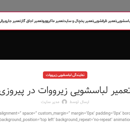
باسشویی
تعمیر ظرفشویی
تعمیر یخچال و ساید
تعمیر ماکروویو
تعمیر اجاق گاز
تعمیر جاروبرقی
نمایندگی لباسشویی زیرووات
عمیر لباسشویی زیرووات در پیروزی
ارسال توسط
مدیر سایت
cal_alignment=” space=” custom_margin=” margin=’0px’ padding=’0px’ bor
background_position=’top left’ background_repeat=’no-repeat’ animation