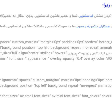
یرا:
ف کردن مشکل
لباسشویی
شما و تعمیر ماشین لباسشویی بدون انتقال به تعمیرگاه 
و
همکاران باتجربه و مجرب
ما به صورت تخصصی مشکلات ماشین لباسشویی شما را
_alignment=” space=” custom_margin=” margin=’0px’ padding=’0px’ border=” bor
background_position=’top left’ background_repeat=’no-repeat’ animatio
[av_image src=’http://takrepair.com/wp-content/uploads/تعمیر-لباسشویی-زیرووات-پیروزی.hover
tion=” font_size=” appearance=” overlay_opacity=’0.4′ overlay_color=’#0
cal_alignment=” space=” custom_margin=” margin=’0px’ padding=’0px’ bor
background_position=’top left’ background_repeat=’no-repeat’ animation