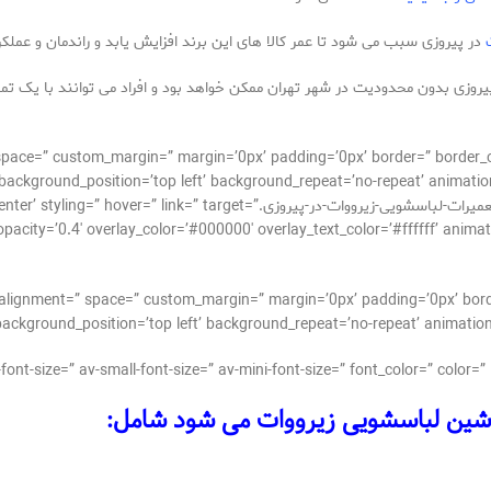
در پیروزی سبب می شود تا عمر کالا های این برند افزایش یابد و راندمان و عملکرد 
یروزی بدون محدودیت در شهر تهران ممکن خواهد بود و افراد می توانند با یک تم
_alignment=” space=” custom_margin=” margin=’0px’ padding=’0px’ border=” bor
background_position=’top left’ background_repeat=’no-repeat’ animation
[av_image src=’http://takrepair.com/wp-content/uploads/تعمیرات-لباسشویی-زیرو
ity=’0.4′ overlay_color=’#000000′ overlay_text_color=’#ffffff’ animation=’n
cal_alignment=” space=” custom_margin=” margin=’0px’ padding=’0px’ bor
background_position=’top left’ background_repeat=’no-repeat’ animation
شین لباسشویی زیرووات می شود شامل: