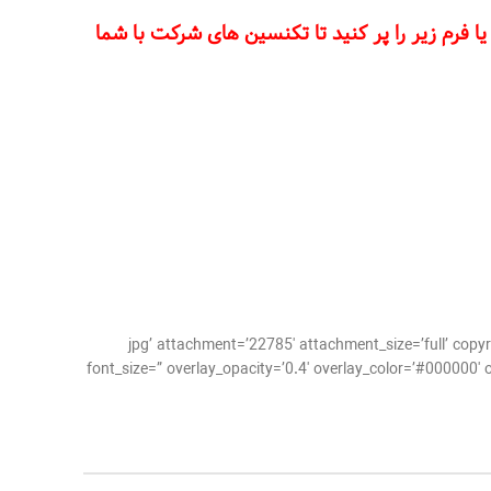
 فرم زیر را پر کنید تا تکنسین های شرکت با شما
-22-و-77-6.jpg’ attachment=’22785′ attachment_size=’full’ copyright=” caption=” styling=” align=’center’
font_size=” overlay_opacity=’0.4′ overlay_color=’#000000′ o