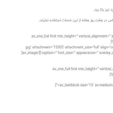
نیز بالا رود.
اس در هفت روز هفته از این خدمات استفاده نمایند.
[/av_one_full][av_one_full first min_height=” vertical
وات-در-پیروزی.jpg’ attachment=’15302′ attachment_size=’full’ align=’center’ styling=” hover=” link=” target=”
caption=” font_size=” appearance=” overlay_opac
[av_one_full first min_height=” verti