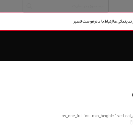
نمایندگی ها
ارتباط با ما
درخواست تعمیر
[av_one_full first min_height=” verti