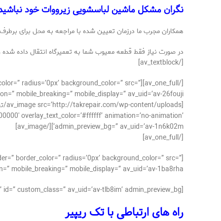
نگران مشکل ماشین لباسشویی زیرووات خود نباشید ز
همکاران مجرب ما درزمان تعیین شده با مراجعه به محل برای برطر
در صورت نیاز فقط قطعه معیوب شما به تعمیرگاه انتقال داده شده 
[/av_textblock]
der_color=” radius=’0px’ background_color=” src=”
n=” mobile_breaking=” mobile_display=” av_uid=’av-26fouji’]
00000′ overlay_text_color=’#ffffff’ animation=’no-animation’
admin_preview_bg=” av_uid=’av-1n6k02m’][/av_image]
[/av_one_full]
der=” border_color=” radius=’0px’ background_color=” src=”
=” mobile_breaking=” mobile_display=” av_uid=’av-1ba8rha’]
[av_textblock size=’15’ av-medium-font-size=” av-small-font-size=” av-mini-font-size=” font_color=” color=” id=” custom_class=” av_uid=’av-tlb8im’ admin_preview_bg=”]
راه های ارتباطی با تک ریپیر