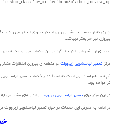
[av_textblock size=’15’ av-medium-font-size=” av-small-font-size=” av-mini-font-size=” font_color=” color=” id=” custom_class=” av_uid=’av-4hu5u8u’ admin_preview_bg=”]
چیزی که از تعمیر لباسشویی زیرووات در پیروزی انتظار می رود اس
پیروزی نیز سریعتر میباشد.
بسیاری از مشتریان با در نظر گرفتن این خدمات می توانند به صو
مرکز
تعمیر لباسشویی زیرووات
در منطقه ی پیروزی انتظارات مشتریا
آنچه مسلم است این است که استفاده از خدمات تعمیر لباسشویی زیر
تر خواهد بود.
در این مرکز برای
تعمیر لباسشویی زیرووات
راهکار های مشخصی ارائه 
در ادامه به معرفی این خدمات در حوزه تعمیر لباسشویی زیرووات در
خدم