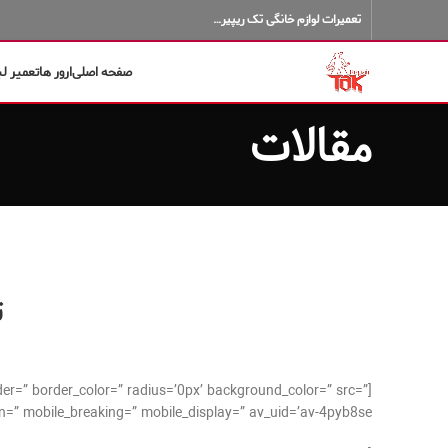
تعمیرات لوازم خانگی تک ریپیر…
صفحه اصلی
ارور ها
تعمیر ل
مقالات
ت
der=” border_color=” radius=’0px’ background_color=” src=”
=” mobile_breaking=” mobile_display=” av_uid=’av-4pyb8se’]