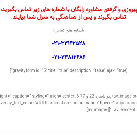
زی و گرفتن مشاوره رایگان با شماره های زیر تماس بگیرید، یا
تماس بگیرند و پس از هماهنگی به منزل شما بیایند.
شماره های تماس:
۰۲۱-۳۳۱۴۲۵۲۸
۰۲۱-۳۳۸۱۲۶۸۶
[gravityform id=”5″ title=”true” description=”false” ajax=”true”]
[/av_one_full][av_image src=’https://takrepair.com/wp-content/uploads/بنر-شماره
verlay_text_color=’#ffffff’ animation=’no-animation’ hover=” appearance=
av_element_hi