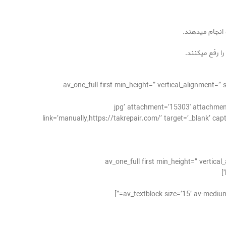
انجام میدهند.
 رفع میکنند.
[/av_one_full][av_one_full first min_height=” vertical
jpg’ attachment=’15303′ attachment_size=’full’ align=’center’ styling=” =”
link=’manually,https://takrepair.com/’ target=’_blank’ cap
[av_one_full first min_height=” verti