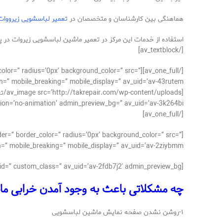
هماهنگی بین کارشناسان و متخصصان در
تعمیر لباسشویی زیرووات
استفاده از خدمات این مرکز در تعمیر ماشین لباسشویی زیروات در پ
[/av_textblock]
der_color=” radius=’0px’ background_color=” src=”
=” mobile_breaking=” mobile_display=” av_uid=’av-43rutem’]
o-animation’ admin_preview_bg=” av_uid=’av-3k264bi’][/av_image]
[/av_one_full]
der=” border_color=” radius=’0px’ background_color=” src=”
=” mobile_breaking=” mobile_display=” av_uid=’av-2ziybmm’]
[av_textblock size=’15’ av-medium-font-size=” av-small-font-size=” av-mini-font-size=” font_color=” color=” id=” custom_class=” av_uid=’av-2fdb7j2′ admin_preview_bg=”]
چه مشکلاتی باعث به وجود آمدن خرابی ما
۱-روشن نشدن صفحه نمایش ماشین لباسشویی