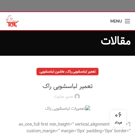
MENU
مقالات
,
تعمیر لباسشویی راک
ماشین لباسشویی
تعمیر لباسشویی راک
مدیر سایت
۰۶
مرداد
[av_one_full first min_height=” vertical_alignment=” space=”
custom_margin=” margin=’0px’ padding=’0px’ border=”