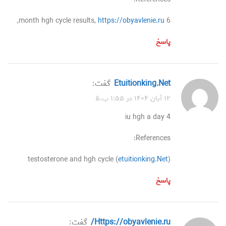
,
https://obyavlenie.ru
6 month hgh cycle results,
پاسخ
etuitionking.Net
گفت:
۱۲ آبان ۱۴۰۴ در ۱:۵۵ ب.ظ
4 iu hgh a day
References:
testosterone and hgh cycle (
etuitionking.Net
)
پاسخ
https://obyavlenie.ru/
گفت: