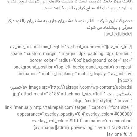
رقابت هرگز باعث نگردیده است تا کیفیت کالاهای این شرکت تغییر کند و
همواره در جهت ارتقاء سطح کیفی تلاش خواهد نمود.
محصولات این شرکت، اغلب توسط مشتریان جاری به مشتریان بالقوه دیگر
معرفی و پیشنهاد می شوند.
[/av_textblock]
[/av_one_full][av_one_full first min_height=” vertical_alignment=”
space=” custom_margin=” margin=’0px’ padding=’0px’ border=”
border_color=” radius=’0px’ background_color=” src=”
background_position=’top left’ background_repeat=’no-repeat’
animation=” mobile_breaking=” mobile_display=” av_uid=’av-
9cozix’]
[av_image src=’http://takrepair.com/wp-content/uploads/تعمیر-
لباسشویی-راک-1.jpg’ attachment=’18185′ attachment_size=’full’
align=’center’ styling=” hover=”
link=’manually,http://takrepair.com’ target=” caption=” font_size=”
appearance=” overlay_opacity=’0.4′ overlay_color=’#000000′
overlay_text_color=’#ffffff’ animation=’no-animation’
admin_preview_bg=” av_uid=’av-87l7x5′][/av_image]
[/av_one_full]