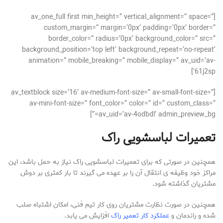
[av_one_full first min_height=” vertical_alignment=” space=”
custom_margin=” margin=’0px’ padding=’0px’ border=”
border_color=” radius=’0px’ background_color=” src=”
background_position=’top left’ background_repeat=’no-repeat’
animation=” mobile_breaking=” mobile_display=” av_uid=’av-
61j2sp’]
[av_textblock size=’16’ av-medium-font-size=” av-small-font-size=”
av-mini-font-size=” font_color=” color=” id=” custom_class=”
av_uid=’av-4odbdl’ admin_preview_bg=”]
تعمیرات لباسشویی راک
همچنین در صورتی که برای تعمیرات لباسشویی راک نیاز به حمل باشد، این
مراکز خود وظیفه ی انتقال آن را بر عهده می گیرند تا بار کمتری بر دوش
مشتریان گذاشته شود.
همچنین در صورت نظارت مشتریان روی کار تیم فنی، امکان اشتباه صلب
شده و راندمان و
عملکرد کار تعمیر راک
افزایش می یابد.