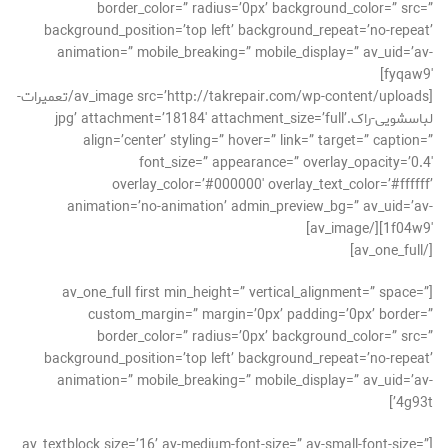
border_color=” radius=’0px’ background_color=” src=”
background_position=’top left’ background_repeat=’no-repeat’
animation=” mobile_breaking=” mobile_display=” av_uid=’av-
fyqaw9′]
[av_image src=’http://takrepair.com/wp-content/uploads/تعمیرات-
لباسشویی-راک.jpg’ attachment=’18184′ attachment_size=’full’
align=’center’ styling=” hover=” link=” target=” caption=”
font_size=” appearance=” overlay_opacity=’0.4′
overlay_color=’#000000′ overlay_text_color=’#ffffff’
animation=’no-animation’ admin_preview_bg=” av_uid=’av-
1f04w9′][/av_image]
[/av_one_full]
[av_one_full first min_height=” vertical_alignment=” space=”
custom_margin=” margin=’0px’ padding=’0px’ border=”
border_color=” radius=’0px’ background_color=” src=”
background_position=’top left’ background_repeat=’no-repeat’
animation=” mobile_breaking=” mobile_display=” av_uid=’av-
4g93t’]
[av_textblock size=’16’ av-medium-font-size=” av-small-font-size=”