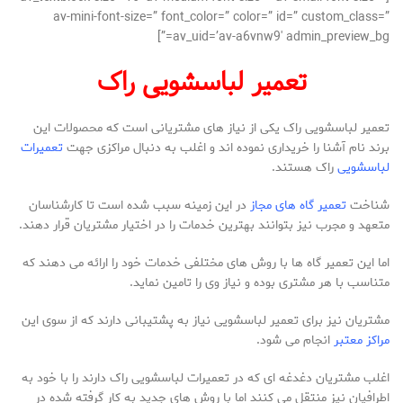
av-mini-font-size=” font_color=” color=” id=” custom_class=”
av_uid=’av-a6vnw9′ admin_preview_bg=”]
تعمیر لباسشویی راک
تعمیر لباسشویی راک یکی از نیاز های مشتریانی است که محصولات این
برند نام آشنا را خریداری نموده اند و اغلب به دنبال مراکزی جهت
تعمیرات
لباسشویی
راک هستند.
شناخت
تعمیر گاه های مجاز
در این زمینه سبب شده است تا کارشناسان
متعهد و مجرب نیز بتوانند بهترین خدمات را در اختیار مشتریان قرار دهند.
اما این تعمیر گاه ها با روش های مختلفی خدمات خود را ارائه می دهند که
متناسب با هر مشتری بوده و نیاز وی را تامین نماید.
مشتریان نیز برای تعمیر لباسشویی نیاز به پشتیبانی دارند که از سوی این
مراکز معتبر
انجام می شود.
اغلب مشتریان دغدغه ای که در تعمیرات لباسشویی راک دارند را با خود به
اطرافیان نیز منتقل می کنند اما با روش های جدید به کار گرفته شده در