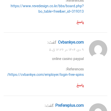
References:
https://www.revedesign.co.kr/bbs/board.php?
bo_table=free&wr_id=319313
پاسخ
cvbankye.com
گفت:
۹ دی ۱۴۰۴ در ۱۲:۲۶ ق.ظ
online casino paypal
References:
https://cvbankye.com/employer/login-free-spins/
پاسخ
prefereplus.com
گفت: