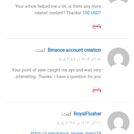
Your article helped me a lot, is there any more
related content? Thanks!
100 USDT
پاسخ
binance account creation
گفت:
۱۵ آذر ۱۴۰۴ در ۴:۵۹ ق.ظ
Your point of view caught my eye and was very
interesting. Thanks. I have a question for you.
پاسخ
RoyalFlusher
گفت:
۲۰ آذر ۱۴۰۴ در ۱۲:۴۸ ق.ظ
https://t.me/dragon_money_mani/14