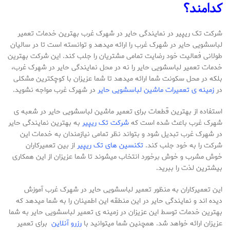
کدامند؟
شرکت تک ریپیر در نمایندگی حایر در شهرک غرب بهترین خدمات تعمیر
لباسشویی حایر در شهرک غرب را ارائه می­دهد و توانسته است تا در سالیان
طولانی فعالیت خود رضایت تمامی مشتریان را جلب کند. این شرکت بهترین
خدمات تعمیر لباسشویی حایر را نه در محل نمایندگی حایر در شهرک غرب،
بلکه در محل سکونت شما ارائه می­دهد تا شما عزیزان با کوچک­ترین مشکلی
در
زمینه ­ی تعمیرات ماشین لباسشویی حایر
در شهرک ­غرب مواجه نشوید.
استفاده از بهترین قطعات برای تعمیر ماشین لباسشویی حایر در شعبه ی
شهرک غرب باعث شده است که
شرکت تک ریپیر
به بهترین نمایندگی حایر
در شهرک غرب تبدیل شود و بتواند نظر تمامی نیازمندان به خدمات این
شرکت را به خود جلب کند.
تکنسین­ های تک ریپیر
از بین تعمیرکاران
خوش مشرب و خوش برخورد انتخاب می­شوند تا شما عزیزان از این همکاری
بیشترین لذت را ببرید.
این تعمیرکاران به منظور تعمیر لباسشویی حایر در شهرک غرب آموزش
دیده­ اند و نمایندگی حایر در این منطقه این اطمینان را به شما می­دهد که
بهترین خدمات توسط این عزیزان در زمینه­ ی تعمیر لباسشویی حایر به شما
عزیزان ارائه خواهد شد. همچنین شما میتوانید با
رزرو آنلاین
برای تعمیر