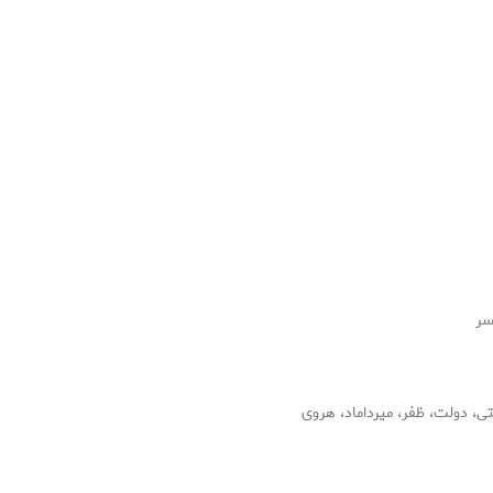
سر
ی، دولت، ظفر، میرداماد، هروی