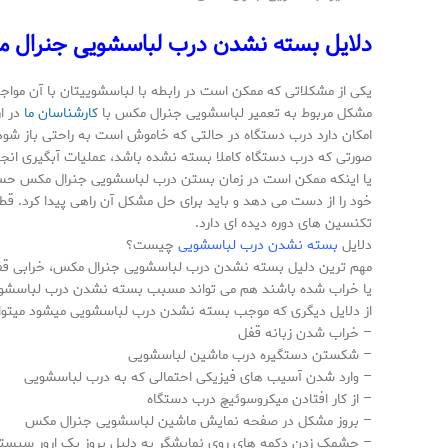
دلایل بسته نشدن درب لباسشویی جنرال 
یکی از مشکلاتی که ممکن است در رابطه با لباسشوییتان با آن موا
مشکل مربوط به تعمیر لباسشویی جنرال مکس با
کارشناسان ما
در ار
امکان دارد درب دستگاه در حالتی که خاموش است به راحتی باز شو
صورتی که درب دستگاه کاملا بسته نشده باشد، عملیات آبگیری انج
یا اینکه ممکن است در زمان بستن درب لباسشویی جنرال مکس حس ک
خود را از دست می دهد و باید برای حل مشکل آن راهی پیدا کرد. قط
تکنسین های دوره دیده ای دارد.
دلایل
بسته نشدن درب لباسشویی
چیست؟
مهم ترین دلیل بسته نشدن درب لباسشویی جنرال مکس، خرابی قفل 
یا خراب شده باشند هم می تواند مسبب بسته نشدن درب لباسشو
از دلایل دیگری که موجب بسته نشدن درب لباسشویی میشود میتوان ب
– خراب شدن زبانه قفل
– شکستن دستگیره درب ماشین لباسشویی
– وارد شدن آسیب های فیزیکی احتمالی که به درب لباسشویی
– از کار افتادن میکروسوئیچ درب دستگاه
– بروز مشکل در صفحه نمایش ماشین لباسشویی جنرال مکس
– چشمک زدن دکمه های روی نمایشگر به دلیل بروز یک ارور سیست