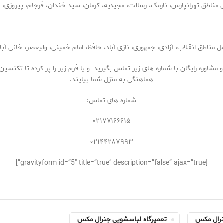
ناطق تهرانپارس، نارمک، رسالت، مجیدیه، کرمان، سید خندان، فرجام، پیروزی، 
طق انقلاب، آزادی، جمهوری، نازی آباد، حافظ، امام خمینی، ولیعصر، خانی آباد،
وره رایگان با شماره های زیر تماس بگیرید و یا فرم زیر را پر کرده تا تکنسین
هماهنگی به منزل شما بیایند.
شماره های تماس:
۰۲۱۷۷۱۶۶۶۱۵
۰۲۱۴۴۲۸۷۹۹۳
[gravityform id=”5″ title=”true” description=”false” ajax=”true”]
نرال مکس
تعمیرگاه لباسشویی جنرال مکس