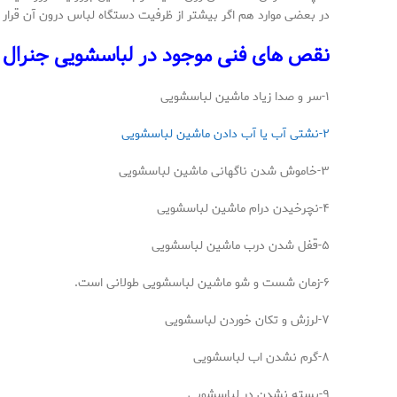
در بعضی موارد هم اگر بیشتر از ظرفیت دستگاه لباس درون آن قر
نقص های فنی موجود در لباسشویی جنرال
۱-سر و صدا زیاد ماشین لباسشویی
۲-نشتی آب یا آب دادن ماشین لباسشویی
۳-خاموش شدن ناگهانی ماشین لباسشویی
۴-نچرخیدن درام ماشین لباسشویی
۵-قفل شدن درب ماشین لباسشویی
۶-زمان شست و شو ماشین لباسشویی طولانی است.
۷-لرزش و تکان خوردن لباسشویی
۸-گرم نشدن اب لباسشویی
۹-بسته نشدن در لباسشویی