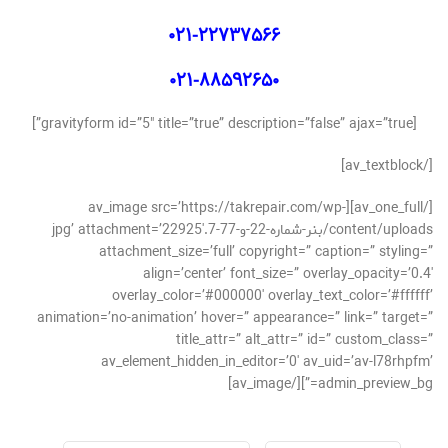
۰۲۱-۲۲۷۳۷۵۶۶
۰۲۱-۸۸۵۹۲۶۵۰
[gravityform id=”5″ title=”true” description=”false” ajax=”true”]
[/av_textblock]
[/av_one_full][av_image src=’https://takrepair.com/wp-
content/uploads/بنر-شماره-22-و-77-7.jpg’ attachment=’22925′
attachment_size=’full’ copyright=” caption=” styling=”
align=’center’ font_size=” overlay_opacity=’0.4′
overlay_color=’#000000′ overlay_text_color=’#ffffff’
animation=’no-animation’ hover=” appearance=” link=” target=”
title_attr=” alt_attr=” id=” custom_class=”
av_element_hidden_in_editor=’0′ av_uid=’av-l78rhpfm’
admin_preview_bg=”][/av_image]