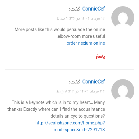
ConnieCef
گفت:
۱۶ مرداد ۱۴۰۴ در ۹:۳۶ ب.ظ
More posts like this would persuade the online
elbow-room more useful.
order nexium online
پاسخ
ConnieCef
گفت:
۲۴ مرداد ۱۴۰۴ در ۸:۲۲ ق.ظ
This is a keynote which is in to my heart… Many
thanks! Exactly where can I find the acquaintance
details an eye to questions?
http://seafishzone.com/home.php?
mod=space&uid=2291213