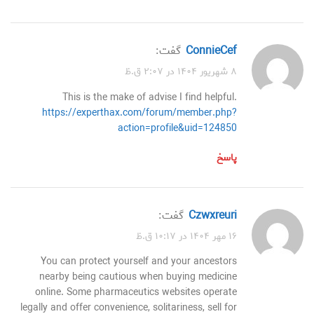
ConnieCef
گفت:
۸ شهریور ۱۴۰۴ در ۲:۰۷ ق.ظ
This is the make of advise I find helpful.
https://experthax.com/forum/member.php?
action=profile&uid=124850
پاسخ
Czwxreuri
گفت:
۱۶ مهر ۱۴۰۴ در ۱۰:۱۷ ق.ظ
You can protect yourself and your ancestors
nearby being cautious when buying medicine
online. Some pharmaceutics websites operate
legally and offer convenience, solitariness, sell for