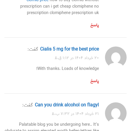
clomid price
how to buy clomid without
prescription can i get cheap clomiphene no
prescription clomiphene prescription uk
پاسخ
cialis 5 mg for the best price
گفت:
۲۰ خرداد ۱۴۰۴ در ۱:۱۲ ق.ظ
With thanks. Loads of knowledge!
پاسخ
can you drink alcohol on flagyl
گفت:
۲۱ خرداد ۱۴۰۴ در ۷:۳۲ ب.ظ
Palatable blog you be undergoing here.. It’s