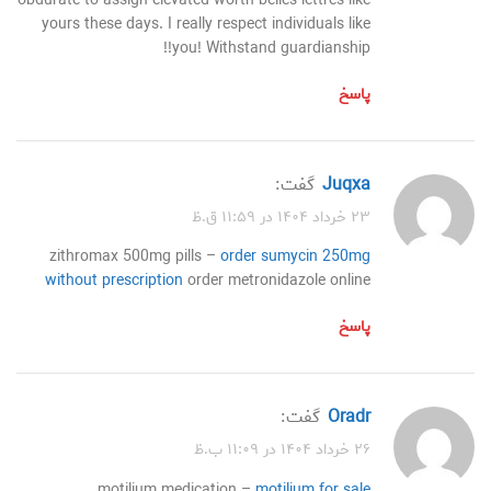
obdurate to assign elevated worth belles-lettres like
yours these days. I really respect individuals like
you! Withstand guardianship!!
پاسخ
juqxa
گفت:
۲۳ خرداد ۱۴۰۴ در ۱۱:۵۹ ق.ظ
zithromax 500mg pills –
order sumycin 250mg
without prescription
order metronidazole online
پاسخ
oradr
گفت:
۲۶ خرداد ۱۴۰۴ در ۱۱:۰۹ ب.ظ
motilium medication –
motilium for sale