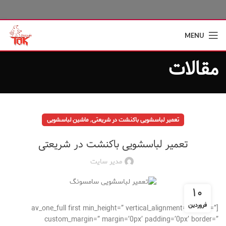
MENU
مقالات
,
تعمیر لباسشویی باکنشت در شریعتی
ماشین لباسشویی
تعمیر لباسشویی باکنشت در شریعتی
مدیر سایت
۱۰
فروردین
[av_one_full first min_height=” vertical_alignment=” space=”
custom_margin=” margin=’0px’ padding=’0px’ border=”