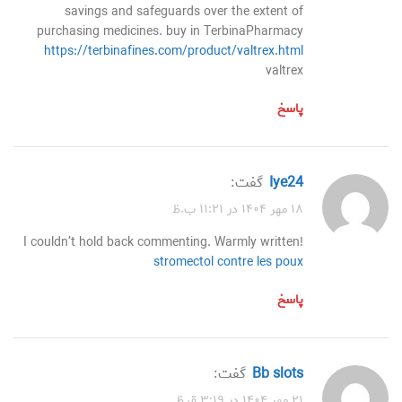
savings and safeguards over the extent of
purchasing medicines. buy in TerbinaPharmacy
https://terbinafines.com/product/valtrex.html
valtrex
پاسخ
iye24
گفت:
۱۸ مهر ۱۴۰۴ در ۱۱:۲۱ ب.ظ
I couldn’t hold back commenting. Warmly written!
stromectol contre les poux
پاسخ
bb slots
گفت:
۲۱ مهر ۱۴۰۴ در ۳:۱۹ ق.ظ