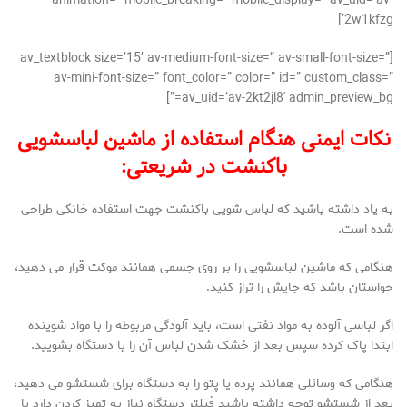
animation=” mobile_breaking=” mobile_display=” av_uid=’av-
2w1kfzg’]
[av_textblock size=’15’ av-medium-font-size=” av-small-font-size=”
av-mini-font-size=” font_color=” color=” id=” custom_class=”
av_uid=’av-2kt2jl8′ admin_preview_bg=”]
نکات ایمنی هنگام استفاده از ماشین لباسشویی
باکنشت در شریعتی:
به یاد داشته باشید که لباس شویی باکنشت جهت استفاده خانگی طراحی
شده است.
هنگامی که ماشین لباسشویی را بر روی جسمی همانند موکت قرار می دهید،
حواستان باشد که جایش را تراز کنید.
اگر لباسی آلوده به مواد نفتی است، باید آلودگی مربوطه را با مواد شوینده
ابتدا پاک کرده سپس بعد از خشک شدن لباس آن را با دستگاه بشویید.
هنگامی که وسائلی همانند پرده یا پتو را به دستگاه برای شستشو می دهید،
بعد از شستشو توجه داشته باشید فیلتر دستگاه نیاز به تمیز کردن دارد یا