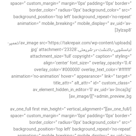
space=” custom_margin=” margin=’0px’ padding=’0px’ border=”
border_color=” radius=’0px’ background_color=” src=”
background_position=’top left’ background_repeat=’no-repeat’
animation=” mobile_breaking=” mobile_display=” av_uid=’av-
3ylzap8′]
[av_image src=’https://takrepair.com/wp-content/uploads/تعمیر-
لباسشویی-باکنشت-در-شریعتی.jpg’ attachment=’23328′
attachment_size=’full’ copyright=” caption=” styling=”
align=’center’ font_size=” overlay_opacity=’0.4′
overlay_color=’#000000′ overlay_text_color=’#ffffff’
animation=’no-animation’ hover=” appearance=” link=” target=”
title_attr=” alt_attr=” id=” custom_class=”
av_element_hidden_in_editor=’0′ av_uid=’av-3ncaj3g’
admin_preview_bg=”][/av_image]
[/av_one_full][av_one_full first min_height=” vertical_alignment=”
space=” custom_margin=” margin=’0px’ padding=’0px’ border=”
border_color=” radius=’0px’ background_color=” src=”
background_position=’top left’ background_repeat=’no-repeat’