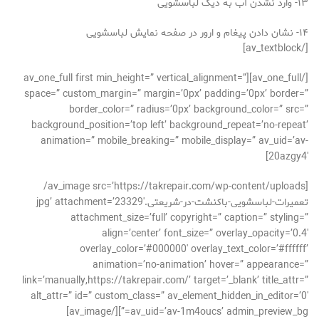
۱۳- وارد نشدن آب به دیگ لباسشویی
۱۴- نشان دادن پیغام و ارور در صفحه نمایش لباسشویی
[/av_textblock]
[/av_one_full][av_one_full first min_height=” vertical_alignment=”
space=” custom_margin=” margin=’0px’ padding=’0px’ border=”
border_color=” radius=’0px’ background_color=” src=”
background_position=’top left’ background_repeat=’no-repeat’
animation=” mobile_breaking=” mobile_display=” av_uid=’av-
20azgy4′]
[av_image src=’https://takrepair.com/wp-content/uploads/
تعمیرات-لباسشویی-باکنشت-در-شریعتی.jpg’ attachment=’23329′
attachment_size=’full’ copyright=” caption=” styling=”
align=’center’ font_size=” overlay_opacity=’0.4′
overlay_color=’#000000′ overlay_text_color=’#ffffff’
animation=’no-animation’ hover=” appearance=”
link=’manually,https://takrepair.com/’ target=’_blank’ title_attr=”
alt_attr=” id=” custom_class=” av_element_hidden_in_editor=’0′
av_uid=’av-1m4oucs’ admin_preview_bg=”][/av_image]