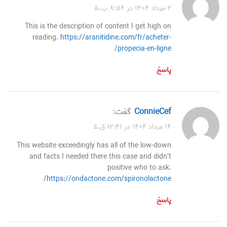
۲ مرداد ۱۴۰۴ در ۸:۵۴ ب.ظ
This is the description of content I get high on
reading.
https://aranitidine.com/fr/acheter-
propecia-en-ligne/
پاسخ
ConnieCef
گفت:
۱۴ مرداد ۱۴۰۴ در ۱۲:۴۱ ق.ظ
This website exceedingly has all of the low-down
and facts I needed there this case and didn’t
positive who to ask.
https://ondactone.com/spironolactone/
پاسخ