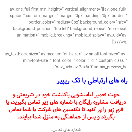
[/av_one_full][av_one_full first min_height=” vertical_alignment=”
space=” custom_margin=” margin=’0px’ padding=’0px’ border=”
border_color=” radius=’0px’ background_color=” src=”
background_position=’top left’ background_repeat=’no-repeat’
animation=” mobile_breaking=” mobile_display=” av_uid=’av-
yy7ovg’]
[av_textblock size=” av-medium-font-size=” av-small-font-size=” av-
mini-font-size=” font_color=” color=” id=” custom_class=”
av_uid=’av-2dx6r0′ admin_preview_bg=”]
راه های ارتباطی با تک ریپیر
جهت تعمیر لباسشویی باکنشت خود در شریعتی و
دریافت مشاوره رایگان با شماره های زیر تماس بگیرید، یا
فرم زیر را پر کنید تا تکنسین های شرکت با شما تماس
بگیرند و پس از هماهنگی به منزل شما بیایند.
شماره های تماس: