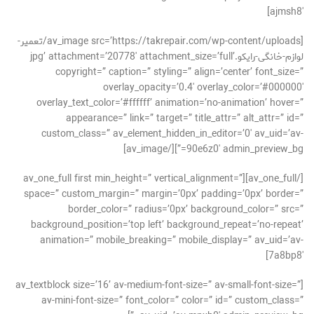
ajmsh8′]
[av_image src=’https://takrepair.com/wp-content/uploads/تعمیر-
لوازم-خانگی-رایکو.jpg’ attachment=’20778′ attachment_size=’full’
copyright=” caption=” styling=” align=’center’ font_size=”
overlay_opacity=’0.4′ overlay_color=’#000000′
overlay_text_color=’#ffffff’ animation=’no-animation’ hover=”
appearance=” link=” target=” title_attr=” alt_attr=” id=”
custom_class=” av_element_hidden_in_editor=’0′ av_uid=’av-
90e6z0′ admin_preview_bg=”][/av_image]
[/av_one_full][av_one_full first min_height=” vertical_alignment=”
space=” custom_margin=” margin=’0px’ padding=’0px’ border=”
border_color=” radius=’0px’ background_color=” src=”
background_position=’top left’ background_repeat=’no-repeat’
animation=” mobile_breaking=” mobile_display=” av_uid=’av-
7a8bp8′]
[av_textblock size=’16’ av-medium-font-size=” av-small-font-size=”
av-mini-font-size=” font_color=” color=” id=” custom_class=”