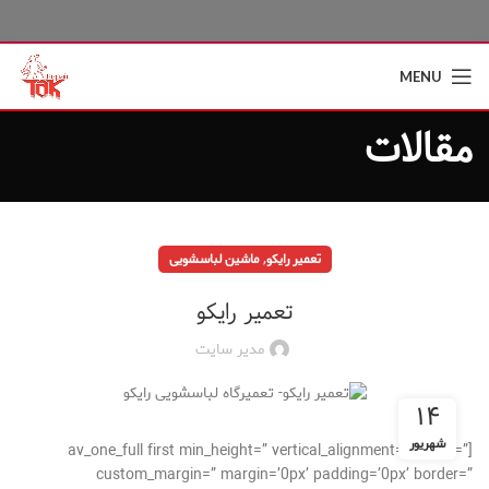
MENU
مقالات
,
تعمیر رایکو
ماشین لباسشویی
تعمیر رایکو
مدیر سایت
۱۴
شهریور
[av_one_full first min_height=” vertical_alignment=” space=”
custom_margin=” margin=’0px’ padding=’0px’ border=”