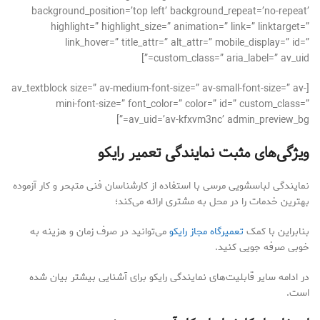
background_position=’top left’ background_repeat=’no-repeat’
highlight=” highlight_size=” animation=” link=” linktarget=”
link_hover=” title_attr=” alt_attr=” mobile_display=” id=”
custom_class=” aria_label=” av_uid=”]
[av_textblock size=” av-medium-font-size=” av-small-font-size=” av-
mini-font-size=” font_color=” color=” id=” custom_class=”
av_uid=’av-kfxvm3nc’ admin_preview_bg=”]
ویژگی‌های مثبت نمایندگی تعمیر رایکو
نمایندگی لباسشویی مرسی با استفاده از کارشناسان فنی متبحر و کار آزموده
بهترین خدمات را در محل به مشتری ارائه می‌کند؛
بنابراین با کمک
تعمیرگاه مجاز رایکو
می‌توانید در صرف زمان و هزینه به
خوبی صرفه جویی کنید.
در ادامه سایر قابلیت‌های نمایندگی رایکو برای آشنایی بیشتر بیان شده
است.