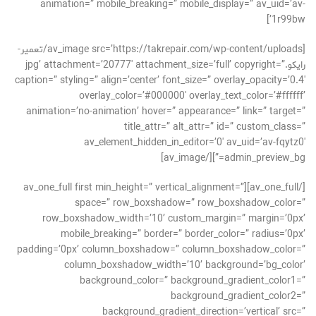
animation=” mobile_breaking=” mobile_display=” av_uid=’av-
1r99bw’]
[av_image src=’https://takrepair.com/wp-content/uploads/تعمیر-
رایکو.jpg’ attachment=’20777′ attachment_size=’full’ copyright=”
caption=” styling=” align=’center’ font_size=” overlay_opacity=’0.4′
overlay_color=’#000000′ overlay_text_color=’#ffffff’
animation=’no-animation’ hover=” appearance=” link=” target=”
title_attr=” alt_attr=” id=” custom_class=”
av_element_hidden_in_editor=’0′ av_uid=’av-fqytz0′
admin_preview_bg=”][/av_image]
[/av_one_full][av_one_full first min_height=” vertical_alignment=”
space=” row_boxshadow=” row_boxshadow_color=”
row_boxshadow_width=’10’ custom_margin=” margin=’0px’
mobile_breaking=” border=” border_color=” radius=’0px’
padding=’0px’ column_boxshadow=” column_boxshadow_color=”
column_boxshadow_width=’10’ background=’bg_color’
background_color=” background_gradient_color1=”
background_gradient_color2=”
background_gradient_direction=’vertical’ src=”