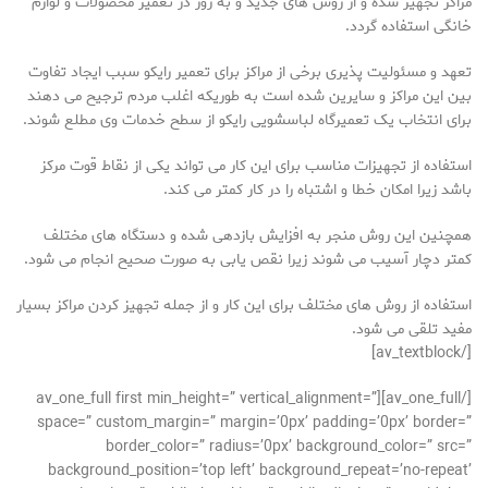
مراکز تجهیز شده و از روش های جدید و به روز در تعمیر محصولات و لوازم
خانگی استفاده گردد.
تعهد و مسئولیت پذیری برخی از مراکز برای تعمیر رایکو سبب ایجاد تفاوت
بین این مراکز و سایرین شده است به طوریکه اغلب مردم ترجیح می دهند
برای انتخاب یک تعمیرگاه لباسشویی رایکو از سطح خدمات وی مطلع شوند.
استفاده از تجهیزات مناسب برای این کار می تواند یکی از نقاط قوت مرکز
باشد زیرا امکان خطا و اشتباه را در کار کمتر می کند.
همچنین این روش منجر به افزایش بازدهی شده و دستگاه های مختلف
کمتر دچار آسیب می شوند زیرا نقص یابی به صورت صحیح انجام می شود.
استفاده از روش های مختلف برای این کار و از جمله تجهیز کردن مراکز بسیار
مفید تلقی می شود.
[/av_textblock]
[/av_one_full][av_one_full first min_height=” vertical_alignment=”
space=” custom_margin=” margin=’0px’ padding=’0px’ border=”
border_color=” radius=’0px’ background_color=” src=”
background_position=’top left’ background_repeat=’no-repeat’