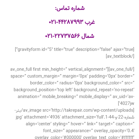
شماره تماس:
غرب
۴۴۲۸۷۹۹۳-۰۲۱
شمال
۲۲۷۳۷۵۶۶-۰۲۱
[gravityform id=”5″ title=”true” description=”false” ajax=”true”]
[/av_textblock]
[/av_one_full][av_one_full first min_height=” vertical_alignment=”
space=” custom_margin=” margin=’0px’ padding=’0px’ border=”
border_color=” radius=’0px’ background_color=” src=”
background_position=’top left’ background_repeat=’no-repeat’
animation=” mobile_breaking=” mobile_display=” av_uid=’av-
4027jw’]
[av_image src=’http://takrepair.com/wp-content/uploads/بنر-
شماره-22-و-44-1.jpg’ attachment=’4936′ attachment_size=’full’
align=’center’ styling=” hover=” link=” target=” caption=”
font_size=” appearance=” overlay_opacity=’0.4′
overlay_color=’#000000′ overlay_text_color=’#ffffff’