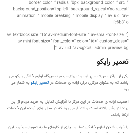
border_color=” radius=’0px’ background_color=” src=”
background_position=’top left’ background_repeat=’no-repeat’
animation=” mobile_breaking=” mobile_display=” av_uid=’av-
e6b81o’]
[av_textblock size=’16’ av-medium-font-size=” av-small-font-size=”
av-mini-font-size=” font_color=” color=” id=” custom_class=”
av_uid=’av-cg2cr0′ admin_preview_bg=”]
تعمیر رایکو
یکی از مراکز معروف و پر اهمیت برای مردم تعمیرگاه لوازم خانگی رایکو می
باشد که به عنوان مرکزی برای ارائه ی خدمات در
تعمیر رایکو
به شمار می
رود.
اهمیت ارائه ی خدمات در این مرکز با افزایش تمایل به خرید مردم از این
برند افزایش یافته است و انتظار می رود که در سال های آینده این خدمات
ارتقا یابند.
با خراب شدن لوازم خانگی عملا بسیاری از کارهای ما به تعویق میخورد.این