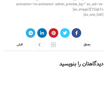
animation=’no-animation’ admin_preview_bg=” av_uid=’av-
25qb1o’][/av_image]
[/av_one_full]
بعدی
قبلی
دیدگاهتان را بنویسید