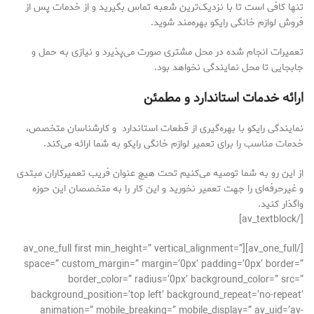
تنها کافی است تا با نزدیک‌ترین شعبه تماس بگیرید و از خدمات پس از
فروش لوازم خانگی رایکو بهره‌مند شوید.
تعمیرات انجام شده در محل مشتری صورت می‌پذیرد و نیازی به حمل و
جابجایی تا محل نمایندگی نخواهد بود.
ارائه خدمات استاندارد و مطمئن
نمایندگی رایکو با بهره‌گیری از قطعات استاندارد و کارشناسان متخصص،
خدمات مناسب را برای تعمیر لوازم خانگی رایکو به شما ارائه می‌کند.
از این رو به شما توصیه می‌کنیم تحت هیچ عنوان فریب تعمیرکاران مبتدی
و غیرحرفه‌ای را جهت تعمیر نخورید و این کار را به متخصصان این حوزه
واگذار کنید.
[/av_textblock]
[/av_one_full][av_one_full first min_height=” vertical_alignment=”
space=” custom_margin=” margin=’0px’ padding=’0px’ border=”
border_color=” radius=’0px’ background_color=” src=”
background_position=’top left’ background_repeat=’no-repeat’
animation=” mobile_breaking=” mobile_display=” av_uid=’av-