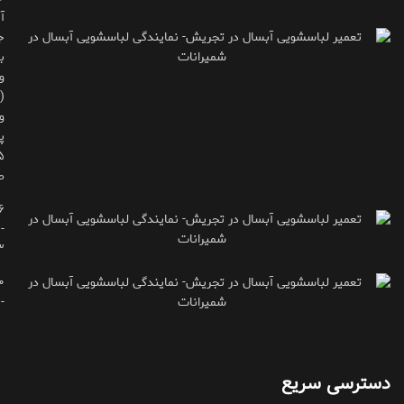
آ
ج
ب
و
(
و
پ
ط
۶
-
۳
۰
۷۱۶۶۶۱۵
دسترسی سریع