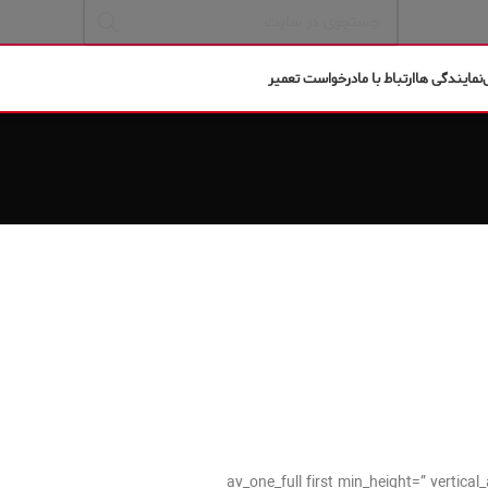
نمایندگی ها
ارتباط با ما
درخواست تعمیر
[av_one_full first min_height=” verti