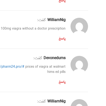
پاسخ
WilliamNig
گفت:
100mg viagra without a doctor prescription
پاسخ
Devonedums
گفت:
//pharm24.pro/#
prices of viagra at walmart
hims ed pills
پاسخ
WilliamNig
گفت: