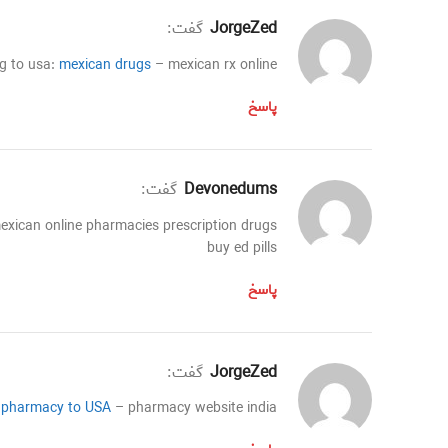
JorgeZed
گفت:
g to usa:
mexican drugs
– mexican rx online
پاسخ
Devonedums
گفت:
xican online pharmacies prescription drugs
buy ed pills
پاسخ
JorgeZed
گفت:
 pharmacy to USA
– pharmacy website india