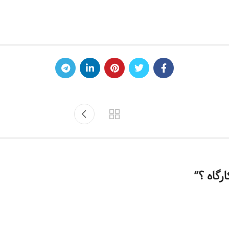
رگاه ؟
”