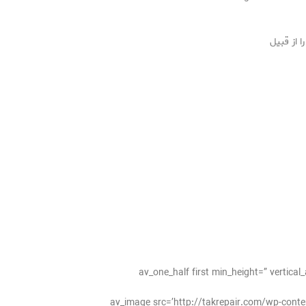
ا از قبیل
[av_one_half first min_height=” vertic
[av_image src=’http://takrepair.com/wp-cont