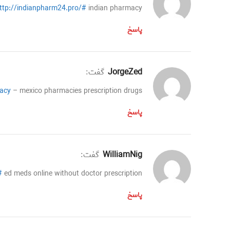
ttp://indianpharm24.pro/#
indian pharmacy
پاسخ
JorgeZed
گفت:
acy
– mexico pharmacies prescription drugs
پاسخ
WilliamNig
گفت:
#
ed meds online without doctor prescription
پاسخ