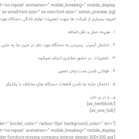
’no-repeat’ animation=” mobile_breaking=” mobile_display=”]
[av_textblock size=” font_color=” color=” av-medium-font-size=” av-small-font-size=” av-mini-font-size=” admin_preview_bg=”]
امروزه بسیاری از شرکت ها جهت تعمیرات لوازم خانگی دستگاه مورد نظر
۱ . هزینه حمل و نقل اضافه
۲ . احتمال آسیب رسیدن به دستگاه مورد نظر در حین جا به جایی
۳ . تعمیرات در حضور مشتری انجام نمیشود
۴ . طولانی شدن مدت زمان تعمیر
۵ . احتمال جابه جا شدن قطعات دستگاه های مختلف با یکدیگر
و… را در بر دارد.
[/av_textblock]
[/av_one_full]
der=” border_color=” radius=’0px’ background_color=” src=”
’no-repeat’ animation=” mobile_breaking=” mobile_display=”]
er-furniture-moving-company-interior-design-300×300.jpg’