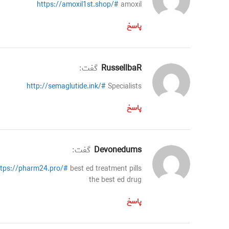
https://amoxil1st.shop/#
amoxil
پاسخ
RussellbaR
گفت:
http://semaglutide.ink/#
Specialists
پاسخ
Devonedums
گفت:
ttps://pharm24.pro/#
best ed treatment pills
the best ed drug
پاسخ