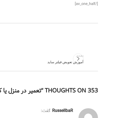
[/av_one_half]
بعدی
آموزش تعویض فیلتر ساید
353 THOUGHTS ON “
تعمیر در منزل یا کا
RussellbaR
گفت: