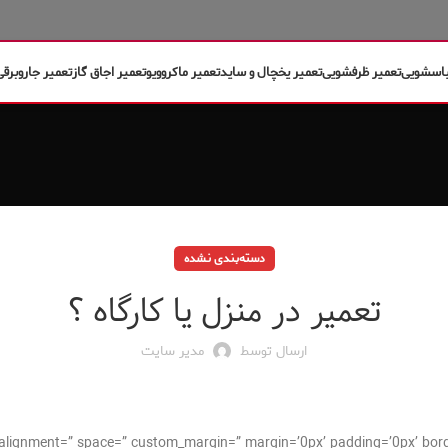
باسشویی
تعمیر ظرفشویی
تعمیر یخچال و ساید
تعمیر ماکروویو
تعمیر اجاق گاز
تعمیر جاروبرقی
دسته‌بندی نشده
تعمیر در منزل یا کارگاه ؟
ارسال توسط
مدیر سایت
cal_alignment=” space=” custom_margin=” margin=’0px’ padding=’0px’ bor