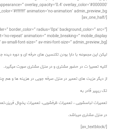
 appearance=” overlay_opacity=’0.4′ overlay_color=’#000000′
olor=’#ffffff’ animation=’no-animation’ admin_preview_bg=”][/av_image]
[/av_one_half]
er=” border_color=” radius=’0px’ background_color=” src=”
’no-repeat’ animation=” mobile_breaking=” mobile_display=”]
[av_textblock size=” font_color=” color=” av-medium-font-size=” av-small-font-size=” av-mini-font-size=” admin_preview_bg=”]
لیکن این مجموعه با دارا بودن تکنسین های حرفه ای و دوره دیده 
کلیه تعمیرا ت در حضور مشتری و در منزل مشتری صورت میگیرد
.
از دیگر مزیت های تعمیر در منزل صرفه جویی در هزینه ها و هم چنی
تک ریپیر قادر به
تعمیرات لباسشویی ، تعمیرات ظرفشویی، تعمیرات یخچال فریزر،تعم
در منزل مشتری میباشد
.
[/av_textblock]