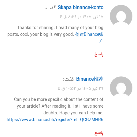
skapa binance-konto
گفت:
۱۵ تیر ۱۴۰۵ در ۸:۲۶ ق.ظ
Thanks for sharing. I read many of your blog
posts, cool, your blog is very good.
创建Binance账
户
پاسخ
Binance推荐
گفت:
۳۱ تیر ۱۴۰۵ در ۱۰:۵۲ ق.ظ
Can you be more specific about the content of
your article? After reading it, I still have some
doubts. Hope you can help me.
https://www.binance.bh/register?ref=QCGZMHR6
پاسخ