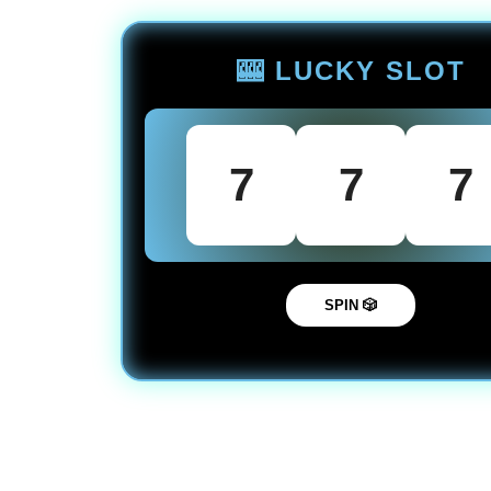
🎰 LUCKY SLOT
7
7
7
SPIN 🎲