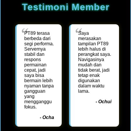
Testimoni Member
PT89 terasa
Saya
berbeda dari
merasakan
segi performa.
tampilan PT89
Servernya
lebih halus di
stabil dan
perangkat saya.
respons
Navigasinya
permainan
mudah dan
cepat, jadi
tidak berat, jadi
saya bisa
tetap enak
bermain lebih
digunakan
nyaman tanpa
dalam waktu
gangguan
lama.
yang
mengganggu
- Ochui
fokus.
- Ocha