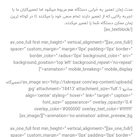
مدت زمان تعمیر به خرابی دستگاه هم مربوط میشود اما تعمیرکاران ما با
تجربه بالایی که از تعمیر دارند تمام سعی خود را میکنند تا در کوتاه ترین
زمان ممکن دستگاه شما را تعمیر میکنند.
[/av_textblock]
[/av_one_full][av_one_full first min_height=” vertical_alignment=”
space=” custom_margin=” margin=’0px’ padding=’0px’ border=”
border_color=” radius=’0px’ background_color=” src=”
background_position=’top left’ background_repeat=’no-repeat’
animation=” mobile_breaking=” mobile_display=”]
[av_image src=’http://takrepair.com/wp-content/uploads/تعمیرگاه-
سانیو-1.jpg’ attachment=’18413′ attachment_size=’full’
align=’center’ styling=” hover=” link=” target=” caption=”
font_size=” appearance=” overlay_opacity=’0.4′
overlay_color=’#000000′ overlay_text_color=’#ffffff’
animation=’no-animation’ admin_preview_bg=”][/av_image]
[/av_one_full][av_one_full first min_height=” vertical_alignment=”
space=” custom_margin=” margin=’0px’ padding=’0px’ border=”