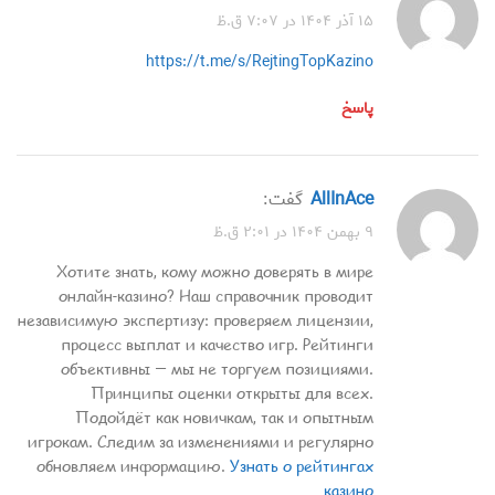
۱۵ آذر ۱۴۰۴ در ۷:۰۷ ق.ظ
https://t.me/s/RejtingTopKazino
پاسخ
AllInAce
گفت:
۹ بهمن ۱۴۰۴ در ۲:۰۱ ق.ظ
Хотите знать, кому можно доверять в мире
онлайн-казино? Наш справочник проводит
независимую экспертизу: проверяем лицензии,
процесс выплат и качество игр. Рейтинги
объективны — мы не торгуем позициями.
Принципы оценки открыты для всех.
Подойдёт как новичкам, так и опытным
игрокам. Следим за изменениями и регулярно
обновляем информацию.
Узнать о рейтингах
казино