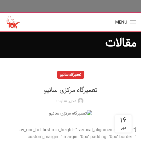
MENU
مقالات
تعمیرگاه سانیو
تعمیرگاه مرکزی سانیو
مدیر سایت
۱۶
مهر
[av_one_full first min_height=” vertical_alignment=” space=”
custom_margin=” margin=’0px’ padding=’0px’ border=”