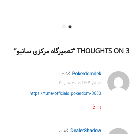
3 THOUGHTS ON “
تعمیرگاه مرکزی سانیو
”
Pokerdomdek
گفت:
۱۰ آذر ۱۴۰۴ در ۸:۳۱ ب.ظ
https://t.me/officials_pokerdom/3630
پاسخ
DealerShadow
گفت: