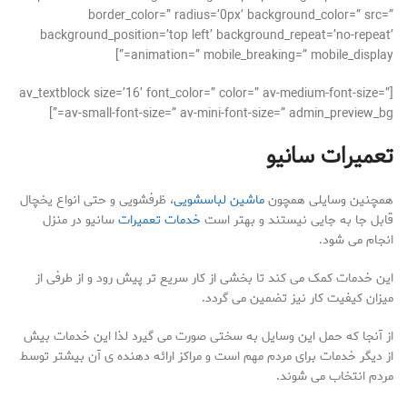
border_color=” radius=’0px’ background_color=” src=”
background_position=’top left’ background_repeat=’no-repeat’
animation=” mobile_breaking=” mobile_display=”]
[av_textblock size=’16’ font_color=” color=” av-medium-font-size=”
av-small-font-size=” av-mini-font-size=” admin_preview_bg=”]
تعمیرات سانیو
همچنین وسایلی همچون
ماشین لباسشویی
، ظرفشویی و حتی انواع یخچال
قابل جا به جایی نیستند و بهتر است
خدمات تعمیرات
سانیو در منزل
انجام می شود.
این خدمات کمک می کند تا بخشی از کار سریع تر پیش رود و از طرفی از
میزان کیفیت کار نیز تضمین می گردد.
از آنجا که حمل این وسایل به سختی صورت می گیرد لذا این خدمات بیش
از دیگر خدمات برای مردم مهم است و مراکز ارائه دهنده ی آن بیشتر توسط
مردم انتخاب می شوند.