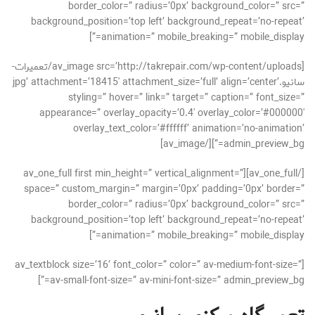
border_color=” radius=’0px’ background_color=” src=”
background_position=’top left’ background_repeat=’no-repeat’
animation=” mobile_breaking=” mobile_display=”]
[av_image src=’http://takrepair.com/wp-content/uploads/تعمیرات-
سانیو.jpg’ attachment=’18415′ attachment_size=’full’ align=’center’
styling=” hover=” link=” target=” caption=” font_size=”
appearance=” overlay_opacity=’0.4′ overlay_color=’#000000′
overlay_text_color=’#ffffff’ animation=’no-animation’
admin_preview_bg=”][/av_image]
[/av_one_full][av_one_full first min_height=” vertical_alignment=”
space=” custom_margin=” margin=’0px’ padding=’0px’ border=”
border_color=” radius=’0px’ background_color=” src=”
background_position=’top left’ background_repeat=’no-repeat’
animation=” mobile_breaking=” mobile_display=”]
[av_textblock size=’16’ font_color=” color=” av-medium-font-size=”
av-small-font-size=” av-mini-font-size=” admin_preview_bg=”]