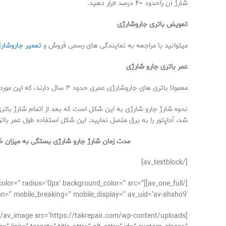
شارژ آن راحدود ۴۰ درصد قرار دهید.
تعویض باتری جاروشارژی
میتوانید با مراجعه به نمایندگی های رسمی فروش و
تعمیر جاروشار
عمر باتری جارو شارژی
معمولا باتری های جاروشارژی عمری حدود ۳ سال دارند، که این مورد با توجه به مارک جاروشارژی و طریقه شارژ نمودن جاروشارژی متغیر میباشد
نحوه شارژ جارو شارژی به این شکل است که بعد از اتمام شارژ باتری آن
شد، آداپتور را به برق متصل نمایید. این شکل استفاده طول عمر بات
مدت زمان شارژ جارو شارژی بستگی به میزان خروجی ولتاژ و آمپر آداپتور
[/av_textblock]
der_color=” radius=’0px’ background_color=” src=”
n=” mobile_breaking=” mobile_display=” av_uid=’av-ahxho9′]