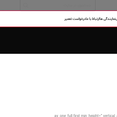
نمایندگی ها
ارتباط با ما
درخواست تعمیر
[av_one_full first min_height=” verti