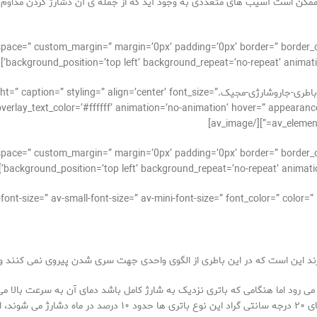
ممکن است آسیب های متعددی به وجود آید که از جمله ی آن دشارژ کردن مداوم ب
_alignment=” space=” custom_margin=” margin=’0px’ padding=’0px’ border=” bor
background_position=’top left’ background_repeat=’no-repeat’ animati
[av_image src=’https://takrepair.com/wp-content/uploads/باطری-جاروشارژی-مجیک. font_size
verlay_text_color=’#ffffff’ animation=’no-animation’ hover=” appearance=”
av_element_
_alignment=” space=” custom_margin=” margin=’0px’ padding=’0px’ border=” bor
background_position=’top left’ background_repeat=’no-repeat’ animatio
ند این است که در این باطری از الگوی واحدی جهت سری شدن پیروی نمی کنند و ه
متوجه شارژ کامل باتری شده و فرایند شارژ رامتوقف می کنند. در دما