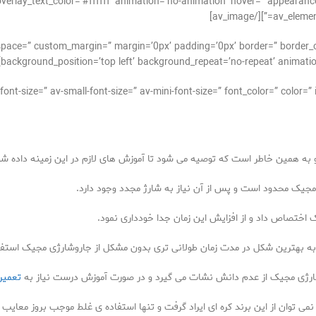
verlay_text_color=’#ffffff’ animation=’no-animation’ hover=” appearance=”
av_element_
_alignment=” space=” custom_margin=” margin=’0px’ padding=’0px’ border=” bor
background_position=’top left’ background_repeat=’no-repeat’ animatio
 به همین خاطر است که توصیه می شود تا آموزش های لازم در این زمینه داده شو
ی مجیک محدود است و پس از آن نیاز به شارژ مجدد وجود دارد.
 اختصاص داد و از افزایش این زمان جدا خودداری نمود.
ند به بهترین شکل در مدت زمان طولانی تری بدون مشکل از جاروشارژی مجیک استفاد
شارژی مجیک از عدم دانش نشات می گیرد و در صورت آموزش درست نیاز به
تعمیر
 نمی توان از این برند کره ای ایراد گرفت و تنها استفاده ی غلط موجب بروز معای