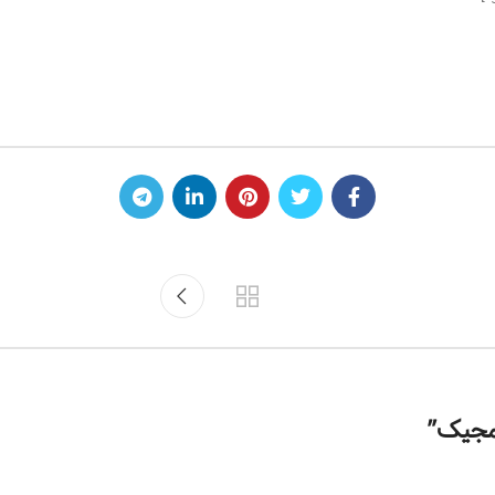
مجیک
”