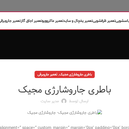
باسشویی
تعمیر ظرفشویی
تعمیر یخچال و ساید
تعمیر ماکروویو
تعمیر اجاق گاز
تعمیر جاروبرقی
,
باطری جاروشارژی مجیک
تعمیر جاروبرقی
باطری جاروشارژی مجیک
ارسال توسط
مدیر سایت
cal_alignment=” space=” custom_margin=” margin=’0px’ padding=’0px’ bor