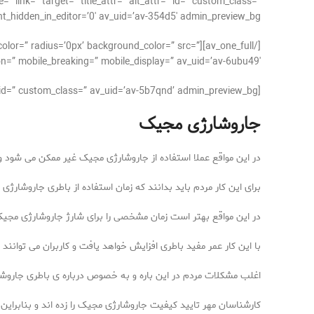
 link=” target=” title_attr=” alt_attr=” id=” custom_class=”
hidden_in_editor=’0′ av_uid=’av-354d5′ admin_preview_bg=”][/av_image]
der_color=” radius=’0px’ background_color=” src=”
n=” mobile_breaking=” mobile_display=” av_uid=’av-6ubu49′]
[av_textblock size=’16’ av-medium-font-size=” av-small-font-size=” av-mini-font-size=” font_color=” color=” id=” custom_class=” av_uid=’av-5b7qnd’ admin_preview_bg=”]
جاروشارژی مجیک
در این مواقع عملا استفاده از جاروشارژی مجیک غیر ممکن می شود و
برای این کار مردم باید بدانند که زمان استفاده از باطری جاروشارژ
در این مواقع بهتر است زمان مشخصی را برای شارژ جاروشارژی مجیک
با این کار عمر مفید باطری افزایش خواهد یافت و کاربران می توان
اغلب مشکلات مردم در این باره و به خصوص درباره ی باطری جارو
کارشناسان مهر تایید کیفیت جاروشارژی مجیک را زده اند و بنابراین