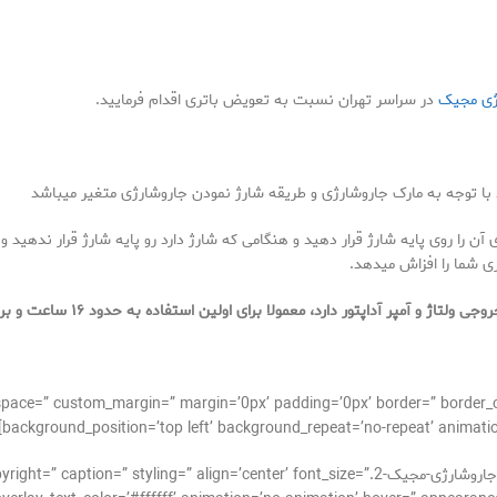
ژی مجیک
در سراسر تهران نسبت به تعویض باتری اقدام فرمایید.
 را روی پایه شارژ قرار دهید و هنگامی که شارژ دارد رو پایه شارژ قرار ندهید و یا
ری شما را افزاش میدهد.
 دارد، معمولا برای اولین استفاده به حدود ۱۶ ساعت و برای دفعات بعدی حدود ۸ ساعت زمان نیاز دارد.
_alignment=” space=” custom_margin=” margin=’0px’ padding=’0px’ border=” bor
background_position=’top left’ background_repeat=’no-repeat’ animatio
[av_image src=’https://takrepair.com/wp-content/uploads/جاروشارژی-مجیک-2.=’center’ font_size