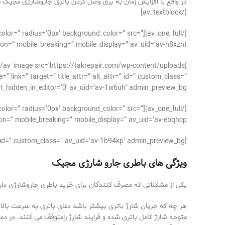
در واقع با افزایش زمان به برق وصل کردن باتری جاروشارژی مجیک 
[/av_textblock]
der_color=” radius=’0px’ background_color=” src=”
on=” mobile_breaking=” mobile_display=” av_uid=’av-h8xznt’]
 link=” target=” title_attr=” alt_attr=” id=” custom_class=”
hidden_in_editor=’0′ av_uid=’av-1ix6uh’ admin_preview_bg=”][/av_image]
der_color=” radius=’0px’ background_color=” src=”
n=” mobile_breaking=” mobile_display=” av_uid=’av-ebqhcp’]
[av_textblock size=’16’ av-medium-font-size=” av-small-font-size=” av-mini-font-size=” font_color=” color=” id=” custom_class=” av_uid=’av-1b94kp’ admin_preview_bg=”]
ویژگی های باطری جارو شارژی مجیک
یکی از مشکلاتی که مصرف کنندگان برای خرید باطری جاروشارژی دار