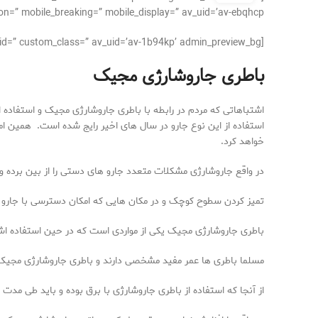
n=” mobile_breaking=” mobile_display=” av_uid=’av-ebqhcp’]
[av_textblock size=’16’ av-medium-font-size=” av-small-font-size=” av-mini-font-size=” font_color=” color=” id=” custom_class=” av_uid=’av-1b94kp’ admin_preview_bg=”]
باطری جاروشارژی مجیک
اشتباهاتی که مردم در رابطه با باطری جاروشارژی مجیک و استفاده از
استفاده از این نوع جارو در سال های اخیر رایج شده است. همین ام
خواهد کرد.
در واقع جاروشارژی مشکلات متعدد جارو های دستی را از بین برده و
تمیز کردن سطوح کوچک و در مکان هایی که امکان دسترسی با جارو ب
باطری جاروشارژی مجیک یکی از مواردی است که در حین استفاده اشت
مسلما باطری ها عمر مفید مشخصی دارند و باطری جاروشارژی مجیک 
از آنجا که استفاده از باطری جاروشارژی با برق بوده و باید طی مدت