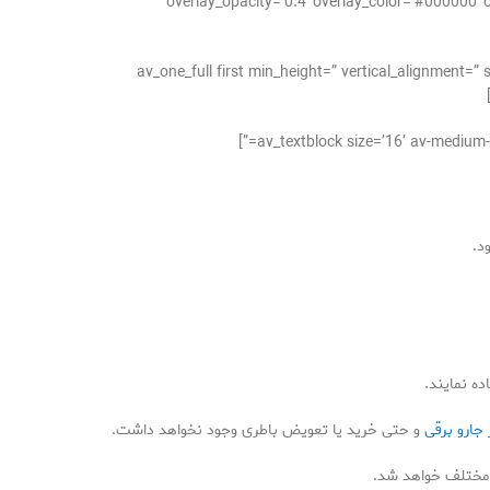
overlay_opacity=’0.4′ overlay_color=’#000000′ o
[/av_one_full][av_one_full first min_height=” vertical
د.
ه نمایند.
 جارو برقی
و حتی خرید یا تعویض باطری وجود نخواهد داشت.
ب مختلف خواهد شد.