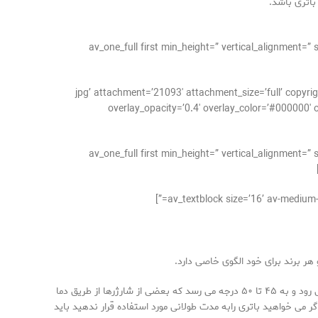
اتری باشد.
[/av_one_full][av_one_full first min_height=” vertical
jpg’ attachment=’21093′ attachment_size=’full’ copyright=” caption=” styling=” align=’center’=”
overlay_opacity=’0.4′ overlay_color=’#000000′ o
[/av_one_full][av_one_full first min_height=” vertical
ر برند برای خود الگوی خاصی دارد.
هر چه که جریان شارژ باتری بیشتر باشد دمای باتری به سرعت بالا می رود اما هنگامی که باتری نزدیک به شارژ کامل باشد دمای آن به سرعت بالا می رود و به ۴۵ تا ۵۰ درجه می رسد که بعضی از شارژرها از طریق دما
ی ۲۰ درجه سانتی گراد این نوع باتری ها حدود ۱۰ درصد در ماه دشارژ می شوند، اگر می خواهید باتری رابه مدت طولانی مورد استفاده قرار ندهید باید