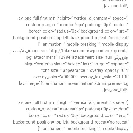
[/av_one_full]
[av_one_full first min_height=” vertical_alignment=” space=”
custom_margin=” margin=’0px’ padding=’0px’ border=”
border_color=” radius=’0px’ background_color=” src=”
background_position=’top left’ background_repeat=’no-repeat’
animation=” mobile_breaking=” mobile_display=”]
[av_image src=’http://takrepair.com/wp-content/uploads/تعمیر-
جاروبرقی.jpg’ attachment=’12984′ attachment_size=’full’
align=’center’ styling=” hover=” link=” target=” caption=”
font_size=” appearance=” overlay_opacity=’0.4′
overlay_color=’#000000′ overlay_text_color=’#ffffff’
animation=’no-animation’ admin_preview_bg=”][/av_image]
[/av_one_full]
[av_one_full first min_height=” vertical_alignment=” space=”
custom_margin=” margin=’0px’ padding=’0px’ border=”
border_color=” radius=’0px’ background_color=” src=”
background_position=’top left’ background_repeat=’no-repeat’
animation=” mobile_breaking=” mobile_display=”]