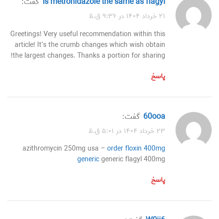
is metronidazole the same as flagyl
گفت:
۲۱ خرداد ۱۴۰۴ در ۹:۳۶ ق.ظ
Greetings! Very useful recommendation within this
article! It’s the crumb changes which wish obtain
the largest changes. Thanks a portion for sharing!
پاسخ
60ooa
گفت:
۲۳ خرداد ۱۴۰۴ در ۵:۰۱ ق.ظ
azithromycin 250mg usa –
order floxin 400mg
generic
generic flagyl 400mg
پاسخ