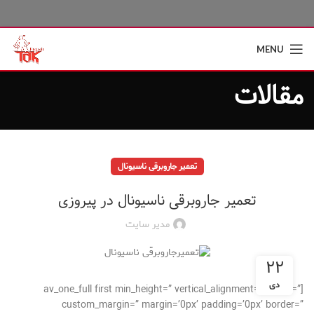
MENU
مقالات
تعمیر جاروبرقی ناسیونال
تعمیر جاروبرقی ناسیونال در پیروزی
مدیر سایت
۲۲
دی
[av_one_full first min_height=” vertical_alignment=” space=”
custom_margin=” margin=’0px’ padding=’0px’ border=”