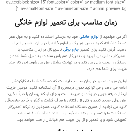
[av_textblock size=’15’ font_color=” color=” av-medium-font-size=”
av-small-font-size=” av-mini-font-size=” admin_preview_bg=”]
زمان مناسب برای تعمیر لوازم خانگی
اگر می خواهید از
لوازم خانگی
خود به درستی استفاده کنید و به طول عمر
دستگاه اضافه کنید تعمیر هر یک از لوازم خانه را در زمان مناسبی انجام
دهید. فرض کنید برای تعمیر
جارو برقی
ناسیونال در زمان مناسب با
تعمیرکار تماس می گیرید و تعمیرکار هم راس ساعت به منزل شما آمده و
دستگاه را عیب یابی می کند و در نهایت مشکل حل می شود. این کار چند
مزیت برای شما هم دارد.
اولین مزیت تعمیر در زمان مناسب اینست که دستگاه شما به کارکردش
ادامه می دهد و می توانید بدون دردسری از آن استفاده کنید. دومین مزیت
اینکار صرفه جویی در وقت و هزینه است و جای اینکه پولتان را صرف خرید
جاروبرقی جدید کنید و کلی از وقتتان را صرف گشت و گذار و خرید جاروبرقی
کنید می توانید از همین دستگاه استفاده کنید. همچنین زمانیکه تعمیرکار
دستگاه شما را تعمیر می کند به خوبی می داند که آیا یک قطعه باید
تعویض شود و یا تعمیر و از این جهت هم خیالتان راحت خواهد بود.