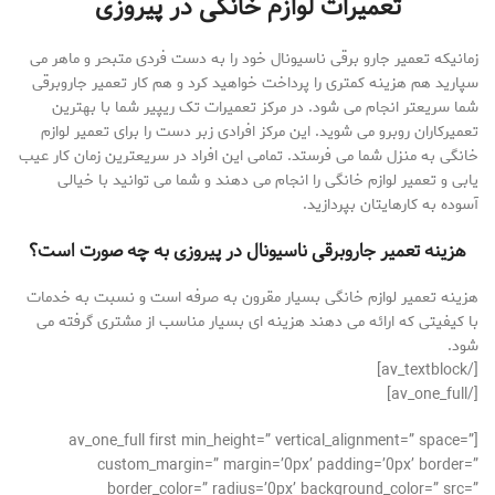
تعمیرات لوازم خانگی در پیروزی
زمانیکه تعمیر جارو برقی ناسیونال خود را به دست فردی متبحر و ماهر می
سپارید هم هزینه کمتری را پرداخت خواهید کرد و هم کار تعمیر جاروبرقی
شما سریعتر انجام می شود. در مرکز تعمیرات تک ریپیر شما با بهترین
تعمیرکاران روبرو می شوید. این مرکز افرادی زبر دست را برای تعمیر لوازم
خانگی به منزل شما می فرستد. تمامی این افراد در سریعترین زمان کار عیب
یابی و تعمیر لوازم خانگی را انجام می دهند و شما می توانید با خیالی
آسوده به کارهایتان بپردازید.
هزینه تعمیر جاروبرقی ناسیونال در پیروزی به چه صورت است؟
هزینه تعمیر لوازم خانگی بسیار مقرون به صرفه است و نسبت به خدمات
با کیفیتی که ارائه می دهند هزینه ای بسیار مناسب از مشتری گرفته می
شود.
[/av_textblock]
[/av_one_full]
[av_one_full first min_height=” vertical_alignment=” space=”
custom_margin=” margin=’0px’ padding=’0px’ border=”
border_color=” radius=’0px’ background_color=” src=”