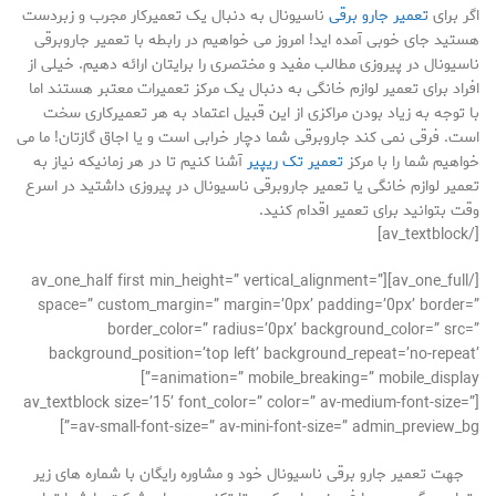
اگر برای
تعمیر جارو برقی
ناسیونال به دنبال یک تعمیرکار مجرب و زبردست
هستید جای خوبی آمده اید! امروز می خواهیم در رابطه با تعمیر جاروبرقی
ناسیونال در پیروزی مطالب مفید و مختصری را برایتان ارائه دهیم. خیلی از
افراد برای تعمیر لوازم خانگی به دنبال یک مرکز تعمیرات معتبر هستند اما
با توجه به زیاد بودن مراکزی از این قبیل اعتماد به هر تعمیرکاری سخت
است. فرقی نمی کند جاروبرقی شما دچار خرابی است و یا اجاق گازتان! ما می
خواهیم شما را با مرکز
تعمیر تک ریپیر
آشنا کنیم تا در هر زمانیکه نیاز به
تعمیر لوازم خانگی یا تعمیر جاروبرقی ناسیونال در پیروزی داشتید در اسرع
وقت بتوانید برای تعمیر اقدام کنید.
[/av_textblock]
[/av_one_full][av_one_half first min_height=” vertical_alignment=”
space=” custom_margin=” margin=’0px’ padding=’0px’ border=”
border_color=” radius=’0px’ background_color=” src=”
background_position=’top left’ background_repeat=’no-repeat’
animation=” mobile_breaking=” mobile_display=”]
[av_textblock size=’15’ font_color=” color=” av-medium-font-size=”
av-small-font-size=” av-mini-font-size=” admin_preview_bg=”]
جهت تعمیر جارو برقی ناسیونال خود و مشاوره رایگان با شماره های زیر