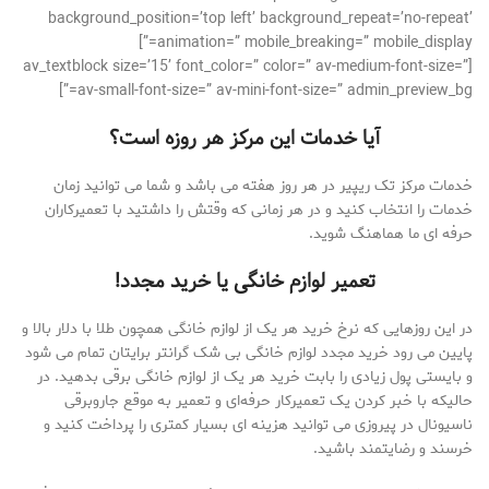
background_position=’top left’ background_repeat=’no-repeat’
animation=” mobile_breaking=” mobile_display=”]
[av_textblock size=’15’ font_color=” color=” av-medium-font-size=”
av-small-font-size=” av-mini-font-size=” admin_preview_bg=”]
آیا خدمات این مرکز هر روزه است؟
خدمات مرکز تک ریپیر در هر روز هفته می باشد و شما می توانید زمان
خدمات را انتخاب کنید و در هر زمانی که وقتش را داشتید با تعمیرکاران
حرفه ای ما هماهنگ شوید.
تعمیر لوازم خانگی یا خرید مجدد!
در این روزهایی که نرخ خرید هر یک از لوازم خانگی همچون طلا با دلار بالا و
پایین می رود خرید مجدد لوازم خانگی بی شک گرانتر برایتان تمام می شود
و بایستی پول زیادی را بابت خرید هر یک از لوازم خانگی برقی بدهید. در
حالیکه با خبر کردن یک تعمیرکار حرفه‌ای و تعمیر به موقع جاروبرقی
ناسیونال در پیروزی می توانید هزینه ای بسیار کمتری را پرداخت کنید و
خرسند و رضایتمند باشید.