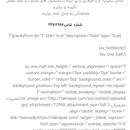
تماس بگیرید و یا فرم زیر را پر کرده تا تکنسین های شرکت با شما تماس
بگیرند و برای و
هماهنگی به منزل شما بیایند.
شماره تماس:۳۳۸۱۲۶۸۶
[gravityform id=”5″ title=”true” description=”false” ajax=”true”]
[/av_textblock]
[/av_one_half]
[av_one_half min_height=” vertical_alignment=” space=”
custom_margin=” margin=’0px’ padding=’0px’ border=”
border_color=” radius=’0px’ background_color=” src=”
background_position=’top left’ background_repeat=’no-repeat’
animation=” mobile_breaking=” mobile_display=”]
[av_image src=’http://takrepair.com/wp-content/uploads/تعمیرات-
جاروبرقی-1.jpg’ attachment=’12986′ attachment_size=’full’
align=’center’ styling=” hover=”
link=’manually,https://takrepair.com/’ target=’_blank’ caption=”
font_size=” appearance=” overlay_opacity=’0.4′