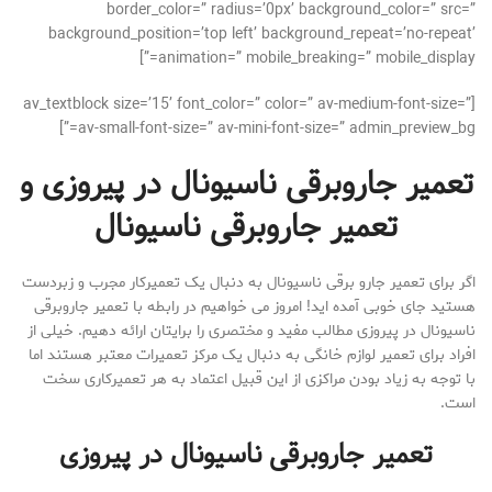
border_color=” radius=’0px’ background_color=” src=”
background_position=’top left’ background_repeat=’no-repeat’
animation=” mobile_breaking=” mobile_display=”]
[av_textblock size=’15’ font_color=” color=” av-medium-font-size=”
av-small-font-size=” av-mini-font-size=” admin_preview_bg=”]
تعمیر جاروبرقی ناسیونال در پیروزی و
تعمیر جاروبرقی ناسیونال
اگر برای تعمیر جارو برقی ناسیونال به دنبال یک تعمیرکار مجرب و زبردست
هستید جای خوبی آمده اید! امروز می خواهیم در رابطه با تعمیر جاروبرقی
ناسیونال در پیروزی مطالب مفید و مختصری را برایتان ارائه دهیم. خیلی از
افراد برای تعمیر لوازم خانگی به دنبال یک مرکز تعمیرات معتبر هستند اما
با توجه به زیاد بودن مراکزی از این قبیل اعتماد به هر تعمیرکاری سخت
است.
تعمیر جاروبرقی ناسیونال در پیروزی