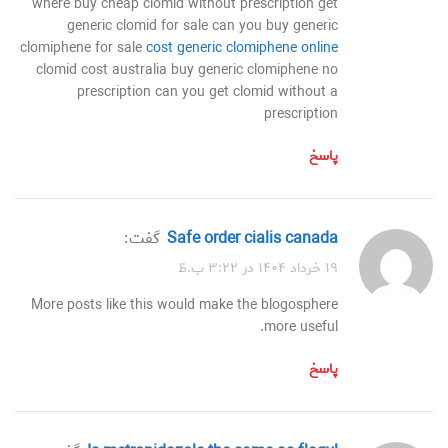
where buy cheap clomid without prescription get
generic clomid for sale can you buy generic
clomiphene for sale
cost generic clomiphene online
clomid cost australia buy generic clomiphene no
prescription can you get clomid without a
prescription
پاسخ
safe order cialis canada
گفت:
۱۹ خرداد ۱۴۰۴ در ۳:۲۲ ب.ظ
More posts like this would make the blogosphere
more useful.
پاسخ