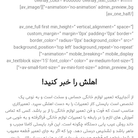
overlay_color=’#000000′ overlay_text_color=’#ffffff’
animation=’no-animation’ admin_preview_bg=”][/av_image]
[/av_one_half]
[av_one_full first min_height=” vertical_alignment=” space=”
custom_margin=” margin=’0px’ padding=’0px’ border=”
border_color=” radius=’0px’ background_color=” src=”
background_position=’top left’ background_repeat=’no-repeat’
animation=” mobile_breaking=” mobile_display=”]
[av_textblock size=’15’ font_color=” color=” av-medium-font-size=”
av-small-font-size=” av-mini-font-size=” admin_preview_bg=”]
اهلش را خبر کنید!
از آنجاییکه تعمیر لوازم خانگی حساس و سخت است و به نوعی یک
تخصص است بایستی کار تعمیرات را به دست اهلش سپرد. تعمیرکاری
مناسب است که فوت و فن تعمیر لوازم خانگی را از بر باشد. کسی که تمامی
آموزش های لازم را در رابطه با تعمیرات لوازم خانگی فراگرفته و به خوبی می
داند روش عیب یابی دستگاه چگونه است. این فرد بایستی کاملا مجرب و
ماهر باشد و تشخیص درستی دهد. چرا که اگر به جای تعمیر قطعه معیوب
از شما بخواهد که قطعه جدیدی خریداری کنید هزینه بسیار بالایی را روی