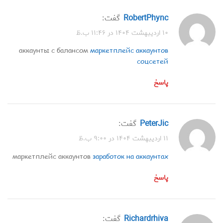
RobertPhync
گفت:
۱۰ اردیبهشت ۱۴۰۴ در ۱۱:۴۶ ب.ظ
аккаунты с балансом
маркетплейс аккаунтов
соцсетей
پاسخ
PeterJic
گفت:
۱۱ اردیبهشت ۱۴۰۴ در ۹:۰۰ ب.ظ
маркетплейс аккаунтов
заработок на аккаунтах
پاسخ
Richardrhiva
گفت: