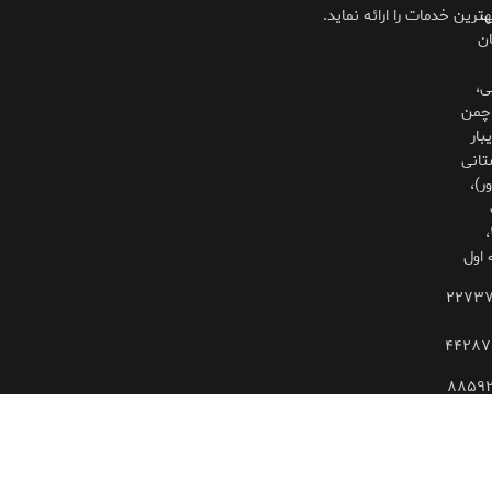
،
هترین خدمات را ارائه نماید.
ان
ی،
چمن
بار
تانی
ر)،
۳۲۵،
 اول
۲۲۷۳
۴۴۲۸۷
۸۸۵۹