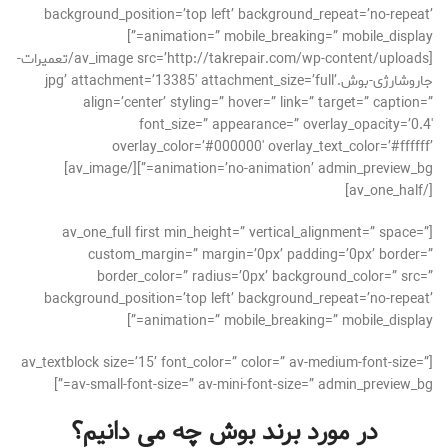
background_position=’top left’ background_repeat=’no-repeat’
animation=” mobile_breaking=” mobile_display=”]
[av_image src=’http://takrepair.com/wp-content/uploads/تعمیرات-
جاروشارژی-بوش.jpg’ attachment=’13385′ attachment_size=’full’
align=’center’ styling=” hover=” link=” target=” caption=”
font_size=” appearance=” overlay_opacity=’0.4′
overlay_color=’#000000′ overlay_text_color=’#ffffff’
animation=’no-animation’ admin_preview_bg=”][/av_image]
[/av_one_half]
[av_one_full first min_height=” vertical_alignment=” space=”
custom_margin=” margin=’0px’ padding=’0px’ border=”
border_color=” radius=’0px’ background_color=” src=”
background_position=’top left’ background_repeat=’no-repeat’
animation=” mobile_breaking=” mobile_display=”]
[av_textblock size=’15’ font_color=” color=” av-medium-font-size=”
av-small-font-size=” av-mini-font-size=” admin_preview_bg=”]
در مورد برند بوش چه می دانیم؟