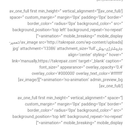
[/av_one_full][av_one_full first min_height=” vertical_alignment=”
space=” custom_margin=” margin=’0px’ padding=’0px’ border=”
border_color=” radius=’0px’ background_color=” src=”
background_position=’top left’ background_repeat=’no-repeat’
animation=” mobile_breaking=” mobile_display=”]
[av_image src=’http://takrepair.com/wp-content/uploads/تعمیر-
جاروشارژی-بوش.jpg’ attachment=’13386′ attachment_size=’full’
align=’center’ styling=” hover=”
link=’manually,https://takrepair.com’ target=’_blank’ caption=”
font_size=” appearance=” overlay_opacity=’0.4′
overlay_color=’#000000′ overlay_text_color=’#ffffff’
animation=’no-animation’ admin_preview_bg=”][/av_image]
[/av_one_full]
[av_one_full first min_height=” vertical_alignment=” space=”
custom_margin=” margin=’0px’ padding=’0px’ border=”
border_color=” radius=’0px’ background_color=” src=”
background_position=’top left’ background_repeat=’no-repeat’
animation=” mobile_breaking=” mobile_display=”]