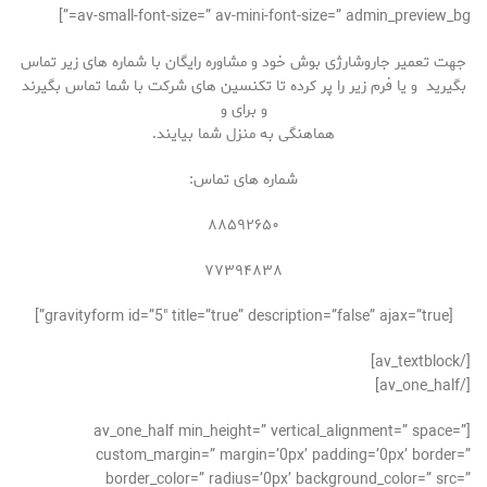
av-small-font-size=” av-mini-font-size=” admin_preview_bg=”]
جهت تعمیر جاروشارژی بوش خود و مشاوره رایگان با شماره های زیر تماس
بگیرید و یا فرم زیر را پر کرده تا تکنسین های شرکت با شما تماس بگیرند
و برای و
هماهنگی به منزل شما بیایند.
شماره های تماس:
۸۸۵۹۲۶۵۰
۷۷۳۹۴۸۳۸
[gravityform id=”5″ title=”true” description=”false” ajax=”true”]
[/av_textblock]
[/av_one_half]
[av_one_half min_height=” vertical_alignment=” space=”
custom_margin=” margin=’0px’ padding=’0px’ border=”
border_color=” radius=’0px’ background_color=” src=”