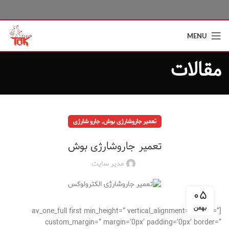
MENU
مقالات
,
تعمیر جاروشارژی بوش
جارو شارژی
تعمیر جاروشارژی بوش
مدیر سایت
۰۵
بهمن
[av_one_full first min_height=” vertical_alignment=” space=”
custom_margin=” margin=’0px’ padding=’0px’ border=”