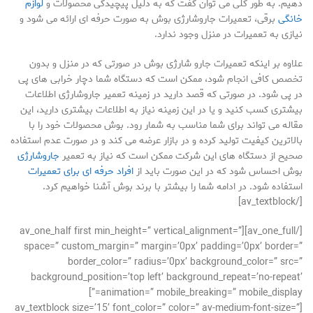
دهیم. به طور کلی می توان گفت که به دلیل پیچیدگی محصولات و
لوازم
خانگی
برقی، تعمیرات جاروشارژی بوش به صورت حرفه ای ارائه می شود و
نیازی به تعمیرات در منزل وجود ندارد.
علاوه بر اینکه تعمیرات جارو شارژی بوش در صورتی که در منزل و بدون
تخصص کافی انجام شود، ممکن است که دستگاه شما دچار خرابی های پی
در پی شود. در صورتی که قصد دارید در زمینه تعمیر جاروشارژی اطلاعات
بیشتری کسب کنید و یا در این زمینه نیاز به اطلاعات بیشتری دارید، این
مقاله می تواند برای شما مناسب به شمار رود. بوش محصولات خود را با
بالاترین کیفیت تولید کرده و در بازار عرضه می کند و در صورت عدم استفاده
صحیح از دستگاه های این شرکت ممکن است که نیاز به تعمیر
جاروشارژی
بوش احساس شود که در این صورت باید از
افراد حرفه ای برای تعمیرات
استفاده شود. در ادامه شما را بیشتر با برند بوش آشنا خواهیم کرد.
[/av_textblock]
[/av_one_full][av_one_half first min_height=” vertical_alignment=”
space=” custom_margin=” margin=’0px’ padding=’0px’ border=”
border_color=” radius=’0px’ background_color=” src=”
background_position=’top left’ background_repeat=’no-repeat’
animation=” mobile_breaking=” mobile_display=”]
[av_textblock size=’15’ font_color=” color=” av-medium-font-size=”