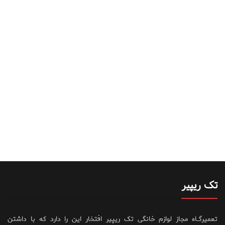
تک ریپیر
تعمیرگــاه مجاز لوازم خانگی تک ریپیر افتخار این را دارد که با داشتن