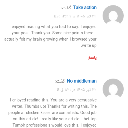
Take action
گفت:
۲۲ تیر ۱۴۰۵ در ۱۲:۴۹ ق.ظ
I enjoyed reading what you had to say. I enjoyed
your post. Thank you. Some nice points there. I
actually felt my brain growing when I browsed your
write up.
پاسخ
No middleman
گفت:
۲۲ تیر ۱۴۰۵ در ۱:۲۱ ق.ظ
I enjoyed reading this. You are a very persuasive
writer. Thumbs up! Thanks for writing this. The
people at chicken kisser are con artists. Good job
on this article! I really like your article. I bet top
Tumblr professionals would love this. I enjoyed