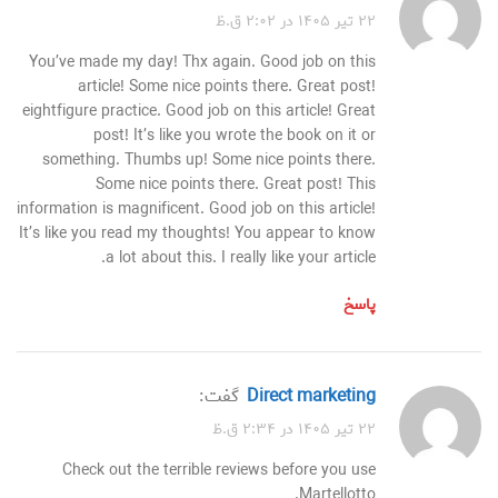
۲۲ تیر ۱۴۰۵ در ۲:۰۲ ق.ظ
You’ve made my day! Thx again. Good job on this
article! Some nice points there. Great post!
eightfigure practice. Good job on this article! Great
post! It’s like you wrote the book on it or
something. Thumbs up! Some nice points there.
Some nice points there. Great post! This
information is magnificent. Good job on this article!
It’s like you read my thoughts! You appear to know
a lot about this. I really like your article.
پاسخ
Direct marketing
گفت:
۲۲ تیر ۱۴۰۵ در ۲:۳۴ ق.ظ
Check out the terrible reviews before you use
Martellotto.