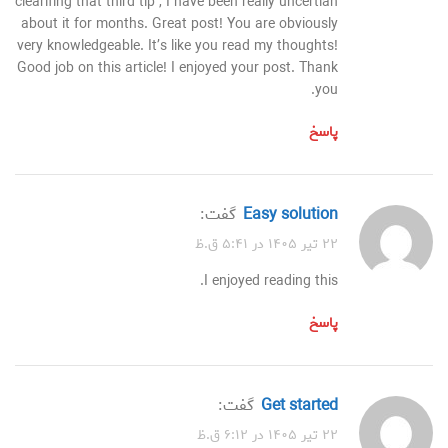
clearifing that third tip , I have been really uncertian
about it for months. Great post! You are obviously
very knowledgeable. It’s like you read my thoughts!
Good job on this article! I enjoyed your post. Thank
you.
پاسخ
easy solution
گفت:
۲۲ تیر ۱۴۰۵ در ۵:۴۱ ق.ظ
I enjoyed reading this.
پاسخ
get started
گفت:
۲۲ تیر ۱۴۰۵ در ۶:۱۲ ق.ظ