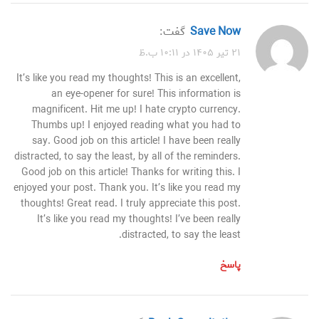
Save Now
گفت:
۲۱ تیر ۱۴۰۵ در ۱۰:۱۱ ب.ظ
It’s like you read my thoughts! This is an excellent,
an eye-opener for sure! This information is
magnificent. Hit me up! I hate crypto currency.
Thumbs up! I enjoyed reading what you had to
say. Good job on this article! I have been really
distracted, to say the least, by all of the reminders.
Good job on this article! Thanks for writing this. I
enjoyed your post. Thank you. It’s like you read my
thoughts! Great read. I truly appreciate this post.
It’s like you read my thoughts! I’ve been really
distracted, to say the least.
پاسخ