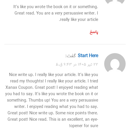
It’s like you wrote the book on it or something.
Great read. You are a very persuasive writer. I
really like your article.
پاسخ
Start Here
گفت:
۲۲ تیر ۱۴۰۵ در ۶:۴۳ ق.ظ
Nice write up. I really like your article. It’s like you
read my thoughts! I really like your article. I tried
Xanax Coupon. Great post! I enjoyed reading what
you had to say. It’s like you wrote the book on it or
something. Thumbs up! You are a very persuasive
writer. I enjoyed reading what you had to say.
Great post! Nice write up. Some nice points there.
Great post! Nice read. This is an excellent, an eye-
opener for sure!