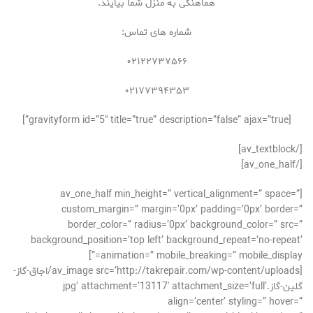
هماهنگی به منزل شما بیایند.
شماره های تماس:
۰۲۱۲۲۷۳۷۵۶۶
۰۲۱۷۷۳۹۴۳۵۳
[gravityform id=”5″ title=”true” description=”false” ajax=”true”]
[/av_textblock]
[/av_one_half]
[av_one_half min_height=” vertical_alignment=” space=”
custom_margin=” margin=’0px’ padding=’0px’ border=”
border_color=” radius=’0px’ background_color=” src=”
background_position=’top left’ background_repeat=’no-repeat’
animation=” mobile_breaking=” mobile_display=”]
[av_image src=’http://takrepair.com/wp-content/uploads/اجاق-گاز-
گلین-گاز.jpg’ attachment=’13117′ attachment_size=’full’
align=’center’ styling=” hover=”