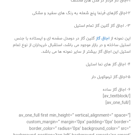
۱-اجاق گاز فردار در مدل های مختلف
۲-اجاق گازهای فرنما پنج شعله به رنگ های سفید و مشکی
۳-. اجاق گاز گلین گاز تمام استیل
این نمونه از
اجاق گاز
گلین گاز در دومدل صفحه ای و ایستاده با جنس
استیل ساخته و در بازار موجود می باشد، استقبال خریداران از نوع تمام
استیل این اجاق گاز بیشتر از سایر نمونه ها می باشد.
۴- اجاق گاز های نما استیل
۵-اجاق گاز ترموکوبل دار
۶- اجاق گاز ساده
[/av_textblock]
[/av_one_full]
[av_one_full first min_height=” vertical_alignment=” space=”
custom_margin=” margin=’0px’ padding=’0px’ border=”
border_color=” radius=’0px’ background_color=” src=”