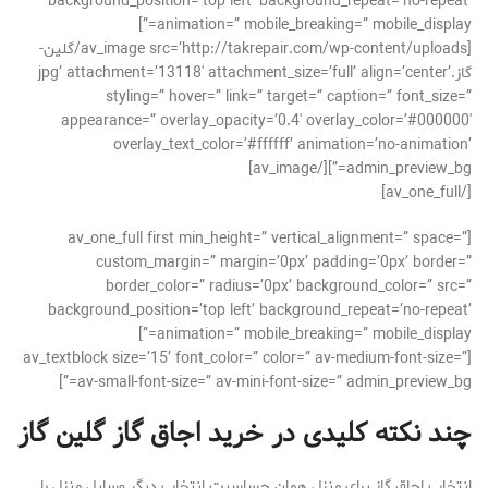
background_position=’top left’ background_repeat=’no-repeat’
animation=” mobile_breaking=” mobile_display=”]
[av_image src=’http://takrepair.com/wp-content/uploads/گلین-
گاز.jpg’ attachment=’13118′ attachment_size=’full’ align=’center’
styling=” hover=” link=” target=” caption=” font_size=”
appearance=” overlay_opacity=’0.4′ overlay_color=’#000000′
overlay_text_color=’#ffffff’ animation=’no-animation’
admin_preview_bg=”][/av_image]
[/av_one_full]
[av_one_full first min_height=” vertical_alignment=” space=”
custom_margin=” margin=’0px’ padding=’0px’ border=”
border_color=” radius=’0px’ background_color=” src=”
background_position=’top left’ background_repeat=’no-repeat’
animation=” mobile_breaking=” mobile_display=”]
[av_textblock size=’15’ font_color=” color=” av-medium-font-size=”
av-small-font-size=” av-mini-font-size=” admin_preview_bg=”]
چند نکته کلیدی در خرید اجاق گاز گلین گاز
انتخاب اجاق گاز برای منزل همان حساسیت انتخاب دیگر وسایل منزل را