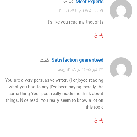
Meet Experts
گفت:
۲۱ تیر ۱۴۰۵ در ۱۱:۴۶ ب.ظ
It’s like you read my thoughts!
پاسخ
Satisfaction guaranteed
گفت:
۲۲ تیر ۱۴۰۵ در ۱۲:۱۸ ق.ظ
You are a very persuasive writer. {I enjoyed reading
what you had to say.|I’ve been saying exactly the
same thing Your post really made me think about
things. Nice read. You really seem to know a lot on
this topic.
پاسخ