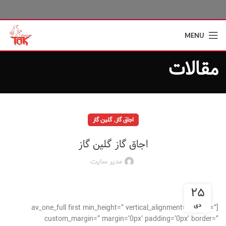
MENU
مقالات
,
اجاق گاز
گلین گاز
اجاق گاز گلین گاز
مدیر سایت
۲۵
دی
[av_one_full first min_height=” vertical_alignment=” space=”
custom_margin=” margin=’0px’ padding=’0px’ border=”