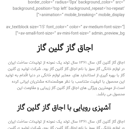
border_color=” radius=’0px’ background_color=” src=”
background_position=’top left’ background_repeat=’no-repeat’
animation=” mobile_breaking=” mobile_display=”]
[av_textblock size=’15’ font_color=” color=” av-medium-font-size=”
av-small-font-size=” av-mini-font-size=” admin_preview_bg=”]
اجاق گاز گلین گاز
اجاق گاز گلین گاز، سال ۱۳۶۱ سال تولد یک نمونه از تولیدات ساخت ایران
در لوازم خانگی گاز سوز با نام اجاق گاز گلین گاز بود. شرکت تولید ی گلین
گاز با بهره گیری از استاندارد های معتبر لوازم خانگی در دنیا اقدام به تولید
این محصول با کیفیت متناسب با نظر هوشمندانه مشتریان ایرانی کرده
است.از مهمترین ویژگی های اجاق گاز گلین گاز زیبایی و مقاومت این
محصول می باشد.
آشپزی رویایی با اجاق گاز گلین گاز
اجاق گاز گلین گاز، سال ۱۳۶۱ سال تولد یک نمونه از تولیدات ساخت ایران
در لوازم خانگی گاز سوز با نام اجاق گاز گلین گاز بود. شرکت تولید ی گلین