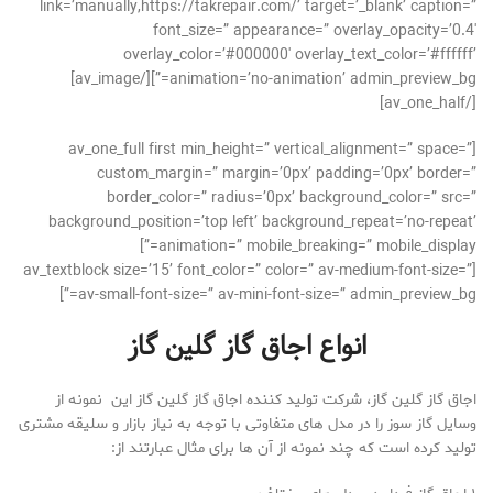
link=’manually,https://takrepair.com/’ target=’_blank’ caption=”
font_size=” appearance=” overlay_opacity=’0.4′
overlay_color=’#000000′ overlay_text_color=’#ffffff’
animation=’no-animation’ admin_preview_bg=”][/av_image]
[/av_one_half]
[av_one_full first min_height=” vertical_alignment=” space=”
custom_margin=” margin=’0px’ padding=’0px’ border=”
border_color=” radius=’0px’ background_color=” src=”
background_position=’top left’ background_repeat=’no-repeat’
animation=” mobile_breaking=” mobile_display=”]
[av_textblock size=’15’ font_color=” color=” av-medium-font-size=”
av-small-font-size=” av-mini-font-size=” admin_preview_bg=”]
انواع
اجاق گاز گلین گاز
اجاق گاز گلین گاز، شرکت تولید کننده اجاق گاز گلین گاز این نمونه از
وسایل گاز سوز را در مدل های متفاوتی با توجه به نیاز بازار و سلیقه مشتری
تولید کرده است که چند نمونه از آن ها برای مثال عبارتند از: