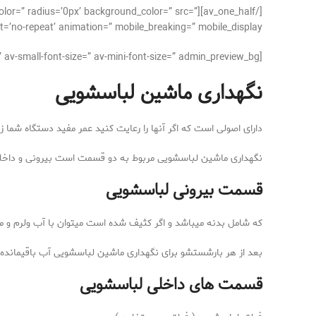
r_color=” radius=’0px’ background_color=” src=”
’no-repeat’ animation=” mobile_breaking=” mobile_display=”]
[av_textblock size=” font_color=” color=” av-medium-font-size=” av-small-font-size=” av-mini-font-size=” admin_preview_bg=”]
نگهداری ماشین لباسشویی
دارای اصولی است که اگر آنها را رعایت کنید عمر مفید دستگاه شما ز
نگهداری ماشین لباسشویی مربوط به دو قسمت است بیرونی و داخل
قسمت بیرونی لباسشویی
که شامل بدنه میباشد و اگر کثیف شده است میتوان با آب ولرم و موا
بعد از هر بارشستشو برای نگهداری ماشین لباسشویی آب باقیمانده 
قسمت های داخلی لباسشویی