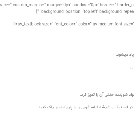
lignment=” space=” custom_margin=” margin=’0px’ padding=’0px’ border=” borde
background_position=’top left’ background_repeat=
یاد میشود.
ی
د شوینده خنثی آن را تمیز کرد.
در لاستیک و شیشه لباسشویی را با پارچه تمیز پاک کنید.