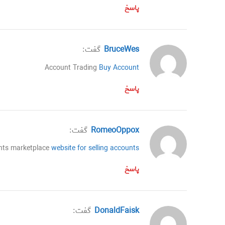
پاسخ
BruceWes
گفت:
Account Trading
Buy Account
پاسخ
RomeoOppox
گفت:
nts marketplace
website for selling accounts
پاسخ
DonaldFaisk
گفت: