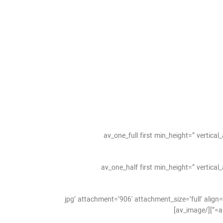
[av_one_full first min_height=” verti
[av_one_half first min_height=” vertic
jpg’ attachment=’906′ attachment_size=’full’ align=’center’ styling=” hover=” l=”
a