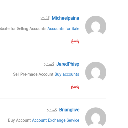
Michaelpaina
گفت:
bsite for Selling Accounts
Accounts for Sale
پاسخ
JaredPhisp
گفت:
Sell Pre-made Account
Buy accounts
پاسخ
Brianglive
گفت:
Buy Account
Account Exchange Service