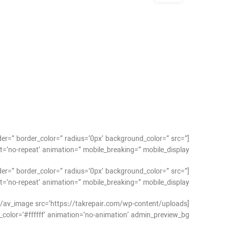
der=” border_color=” radius=’0px’ background_color=” src=”
peat’ animation=” mobile_breaking=” mobile_display=”][/av_one_full]
der=” border_color=” radius=’0px’ background_color=” src=”
’no-repeat’ animation=” mobile_breaking=” mobile_display=”]
’#ffffff’ animation=’no-animation’ admin_preview_bg=”][/av_image]