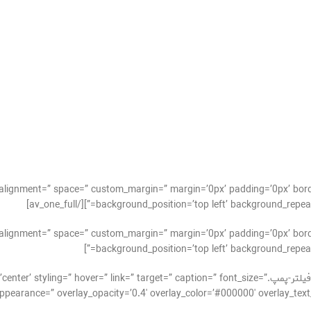
cal_alignment=” space=” custom_margin=” margin=’0px’ padding=’0px’ bor
background_position=’top left’ background_repeat=’no-re
al_alignment=” space=” custom_margin=” margin=’0px’ padding=’0px’ bor
background_position=’top left’ background_repeat=
[av_image src=’https://takrepair.com/wp-content/uploads/فیلتر-پمپ.ink=” target=” caption=” font_size
ppearance=” overlay_opacity=’0.4′ overlay_color=’#000000′ overlay_text_color=