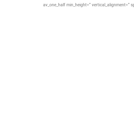
[/av_one_half][av_one_half min_height=” vertical_a