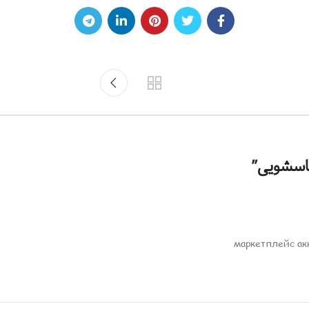
باسشویی
”
маркетплейс ак