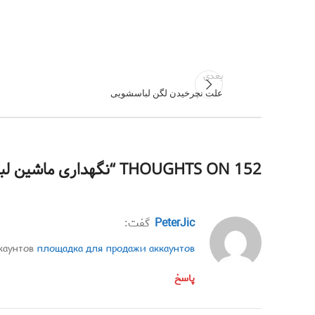
بعدی
علت نچرخیدن لگن لباسشویی
152 THOUGHTS ON “
نگهداری ماشین ل
PeterJic
گفت:
каунтов
площадка для продажи аккаунтов
پاسخ