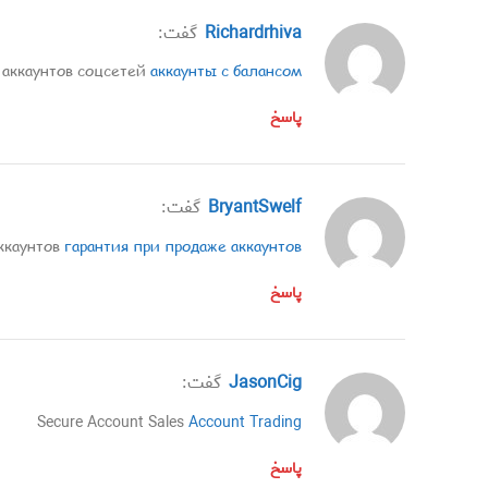
Richardrhiva
گفت:
 аккаунтов соцсетей
аккаунты с балансом
پاسخ
BryantSwelf
گفت:
ккаунтов
гарантия при продаже аккаунтов
پاسخ
JasonCig
گفت:
Secure Account Sales
Account Trading
پاسخ