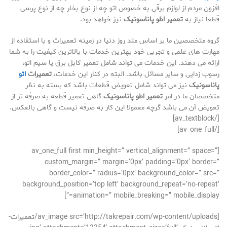
افزون مردم از لوازم برقی به خصوص اتو چه از نوع بخار چه از نوع پرسی
قطعا نیاز به
تعمیر اطو پاناسونیک
نیز خواهد بود.
گروه متخصصین ما بر اساس متد روز دنیا در زمینه تعمیرات و با استفاده از
مهارت های علمی و تجربی خود بهترین خدمات با بالاترین کیفیت را به شما
ارائه می دهند. این خدمات می تواند شامل تعمیر کابل برق یا سیم اتو،
رسوب زدایی و سایر مسائل باشد. البته در کنار این خدمات،
تعمیرات
اتو
پاناسونیک
نیز می تواند شامل تعویض قطعات باشد که بسته به نظر
متخصصان ما در امر
تعمیر اطو پاناسونیک
گاهی تعمیر قطعه به صرفه تر از
تعویض آن می باشد گرچه معمولا این کار به صرفه نیست و گاهی بالعکس.
[/av_textblock]
[/av_one_full]
[av_one_full first min_height=” vertical_alignment=” space=”
custom_margin=” margin=’0px’ padding=’0px’ border=”
border_color=” radius=’0px’ background_color=” src=”
background_position=’top left’ background_repeat=’no-repeat’
animation=” mobile_breaking=” mobile_display=”]
[av_image src=’http://takrepair.com/wp-content/uploads/تعمیرات-