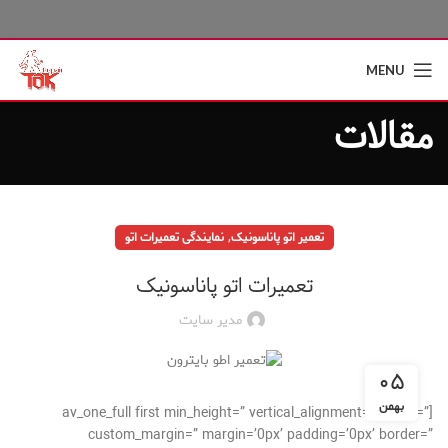
MENU
مقالات
,
تعمیر اتو پاناسونیک
نمایندگی تعمیرات اتو
تعمیرات اتو پاناسونیک
مدیر سایت
۰۵
بهمن
[av_one_full first min_height=” vertical_alignment=” space=”
custom_margin=” margin=’0px’ padding=’0px’ border=”