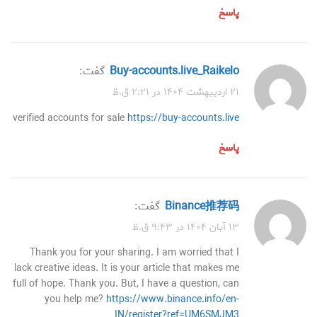
پاسخ
buy-accounts.live_Raikelo
گفت:
۲۱ اردیبهشت ۱۴۰۴ در ۲:۲۱ ق.ظ
verified accounts for sale
https://buy-accounts.live
پاسخ
Binance推荐码
گفت:
۱۳ آبان ۱۴۰۴ در ۹:۴۳ ق.ظ
Thank you for your sharing. I am worried that I
lack creative ideas. It is your article that makes me
full of hope. Thank you. But, I have a question, can
you help me?
https://www.binance.info/en-
IN/register?ref=UM6SMJM3