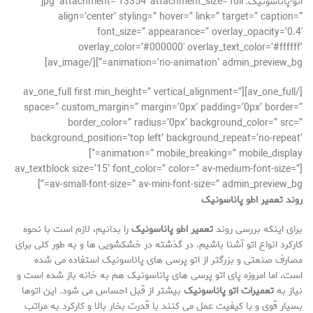
اتو-پاناسونیک.jpg’ attachment=’13354′ attachment_size=’full’
align=’center’ styling=” hover=” link=” target=” caption=”
font_size=” appearance=” overlay_opacity=’0.4′
overlay_color=’#000000′ overlay_text_color=’#ffffff’
animation=’no-animation’ admin_preview_bg=”][/av_image]
[/av_one_full][av_one_full first min_height=” vertical_alignment=”
space=” custom_margin=” margin=’0px’ padding=’0px’ border=”
border_color=” radius=’0px’ background_color=” src=”
background_position=’top left’ background_repeat=’no-repeat’
animation=” mobile_breaking=” mobile_display=”]
[av_textblock size=’15’ font_color=” color=” av-medium-font-size=”
av-small-font-size=” av-mini-font-size=” admin_preview_bg=”]
روند
تعمیر اطو پاناسونیک
برای اینکه بررسی روند
تعمیر اطو پاناسونیک
را بدانیم، لازم است با نحوه
کارکرد انواع اتو آشنا باشیم. در گذشته در خشکشویی ها و به طور کلی برای
مصارف صنعتی و بزرگتر از اتو پرسی های پاناسونیک استفاده می شده
است، اما امروزه پای اتو پرسی های پاناسونیک هم به خانه باز شده است و
نیاز به
تعمیرات اتو پاناسونیک
بیشتر از قبل احساس می شود. این اتوها
بسیار قوی و با کیفیت عمل می کنند با قدرت بخار بالا و کارکرد به مراتب