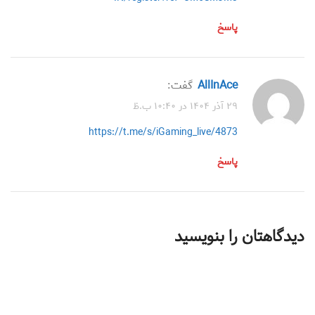
پاسخ
AllInAce
گفت:
۲۹ آذر ۱۴۰۴ در ۱۰:۴۰ ب.ظ
https://t.me/s/iGaming_live/4873
پاسخ
دیدگاهتان را بنویسید