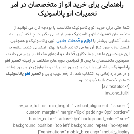
راهنمایی برای خرید اتو از متخصصان در امر
تعمیرات اتو پاناسونیک
شما حتی برای خرید اتو پاناسونیک متناسب با بودجه تان می توانید از
متخصصان
تعمیرات اتو پاناسونیک
هم راهنمایی بگیرید، چرا که آن ها به
علت آشنایی بیشتر با
لوازم و قطعات جانبی
اتوی پاناسونیک و همچنین
قیمت لوازم مورد نیاز آن ها می توانند شما را بهتر راهنمایی کنند. علاوه بر
این مهندسین ما عمر و ماندگاری قطعات و اتوهای مختلف را بهتر می دانند.
همچنین متخصصان ما پس از گذراندن دوره های مختلف در زمینه
تعمیر اطو
پاناسونیک
و آشنایی با دوره های بروز تعمیرات و تکنولوژی در هر روز هفته
و در هر بازه زمانی به انتخاب شما، تا رفع عیب یابی و
تعمیر
اطو
پاناسونیک
شما در خدمت شما خواهند بود.
[/av_textblock]
[/av_one_full]
[av_one_full first min_height=” vertical_alignment=” space=”
custom_margin=” margin=’0px’ padding=’0px’ border=”
border_color=” radius=’0px’ background_color=” src=”
background_position=’top left’ background_repeat=’no-repeat’
animation=” mobile_breaking=” mobile_display=”]