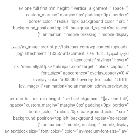
[av_one_full first min_height=” vertical_alignment=” space=”
custom_margin=” margin=’0px’ padding=’0px’ border=”
border_color=” radius=’0px’ background_color=” src=”
background_position=’top left’ background_repeat=’no-repeat’
animation=” mobile_breaking=” mobile_display=”]
[av_image src=’http://takrepair.com/wp-content/uploads/تعمیر-
اطو-پاناسونیک.jpg’ attachment=’13355′ attachment_size=’full’
align=’center’ styling=” hover=”
link=’manually,https://takrepair.com’ target=’_blank’ caption=”
font_size=” appearance=” overlay_opacity=’0.4′
overlay_color=’#000000′ overlay_text_color=’#ffffff’
animation=’no-animation’ admin_preview_bg=”][/av_image]
[/av_one_full][av_one_full first min_height=” vertical_alignment=”
space=” custom_margin=” margin=’0px’ padding=’0px’ border=”
border_color=” radius=’0px’ background_color=” src=”
background_position=’top left’ background_repeat=’no-repeat’
animation=” mobile_breaking=” mobile_display=”]
[av_textblock size=” font_color=” color=” av-medium-font-size=” av-