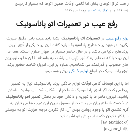
راحت تر از اتوهای بخار. اما گاهی اوقات همین اتوها که بسیار کاربردی
هستند هم
نیاز به تعمیر
پیدا می کنند.
رفع عیب در
تعمیرات اتو پاناسونیک
برای رفع عیب
در
تعمیرات اتو پاناسونیک
ابتدا باید عیب یابی دقیق صورت
بگیرد. در مورد برند مطرح پاناسونیک باید گفت این برند یکی از قوی ترین
برندهای دنیا می باشد و در حال حاضر بسیار در جهان مطرح است. همه ما
این برند را که متعلق به کشور ژاپن می باشد، به واسطه تلفن ها و تلویزیون
های محبوب و قدرتمند می شناسیم، علاوه بر این، امروزه شاهد حضور برند
قوی پاناسونیک در انواع
لوازم خانگی
برقی هستیم.
اما با این اوصاف گاهی اوقات لوازم خانگی برند پاناسونیک نیاز به تعمیر
پیدا می کند. اگر اتوی پاناسونیک شما دچار مشکلی شد، می توانید مطمئن
باشید، نیروی ماهر ما با تجربه و دانش خود در بخش
تعمیر اطو پاناسونیک
در خدمت شما عزیزان می باشند. از معمول ترین این عیب ها می توان به
گرم نشدن اتو با وجود روشن بودن آن، کار نکردن درجه حرارت اتو به درستی
و یا کار نکردن دکمه آب پاش اتو اشاره کرد.
[/av_textblock]
[/av_one_full]