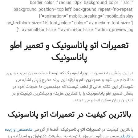
border_color=” radius=’0px’ background_color=” src=”
background_position=’top left’ background_repeat=’no-repeat’
animation=” mobile_breaking=” mobile_display=”]
[av_textblock size=’15’ font_color=” color=” av-medium-font-size=”
av-small-font-size=” av-mini-font-size=” admin_preview_bg=”]
تعمیرات اتو پاناسونیک و تعمیر اطو
پاناسونیک
در این بخش به تعمیرات اتو پاناسونیک که توسط متخصصین مجرب و بروز
ما انجام می شود و همچنین نام و آوازه این برند مطرح زاپنی اشاره می
شود.ذکر این نکته خالی از لطف نیست که مهندسین ما خدمات خود در
بخش تعمیر اطو پاناسونیک را با کمترین هزینه و بیشترین کیفیت و در
کمترین زمان ممکن انجام می دهند.
بالاترین کیفیت در
تعمیرات اتو پاناسونیک
بالاترین کیفیت در
تعمیرات اتو پاناسونیک
، قطعا از گروهی
متخصص و زبده
و کاربلد
میسر می شود. امروزه با توجه به پیشرفت تکنولوژی و استفاده روز