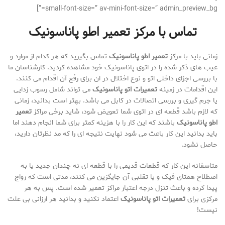
small-font-size=” av-mini-font-size=” admin_preview_bg=”]
تماس با مرکز تعمیر اطو پاناسونیک
زمانی باید با مرکز
تعمیر اطو پاناسونیک
تماس بگیرید که هر کدام از موارد و
عیب های ذکر شده را در اتوی پاناسونیک خود مشاهده کردید. کارشناسان ما
با بررسی اجزای داخلی اتو و نوع اختلال در ان برای رفع آن اقدام می کنند.
این اقدامات در زمینه
تعمیرات اتو پاناسونیک
می تواند شامل رسوب زدایی
یا جرم گیری و بررسی اتصالات در کابل می باشد. بهتر است بدانید، زمانی
که لازم باشد قطعه ای در اتوی شما تعویض شود، شاید برخی مراکز
تعمیر
اطو پاناسونیک
باشند که این کار را با هزینه کمتر برای شما انجام دهند اما
باید بدانید این کار باعث می شود نهایت نتیجه ای را که مد نظرتان دارید،
حاصل نشود.
متاسفانه این کار که قطعات قدیمی را با قطعه ای نه چندان جدید یا به
اصطلاح همتای فیک و یا تقلبی آن جایگزین می کنند، مدتی است که رواج
پیدا کرده و باعث تنزل درجه اعتبار مراکز تعمیر شده است. پس به هر
مرکزی برای
تعمیرات اتو پاناسونیک
اعتماد نکنید و بدانید هر ارزانی بی علت
نیست!