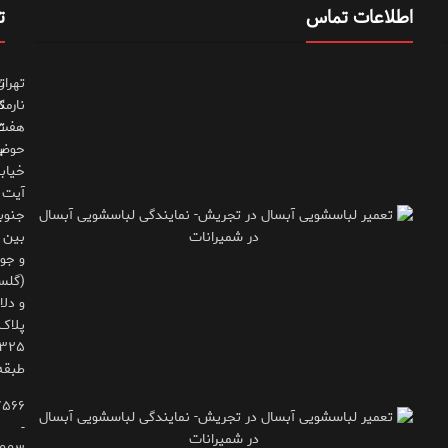
اطلاعات تماس
ت
تهران
ت
نارمک
ت
هفت
ت
حوض
ب
خیاب
آیت
جنوب
بین 
و جوی
(گلس
و دلاو
پلاک
طبقه
۷۵۶۶
-