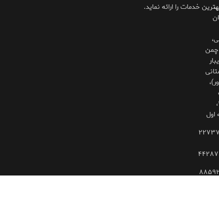
،
هترین خدمات را ارائه نماید.
ان
ی،
چمن
بار
تانی
ر)،
۳۲۵،
 اول
۲۲۷۳
۴۴۲۸۷
۸۸۵۹