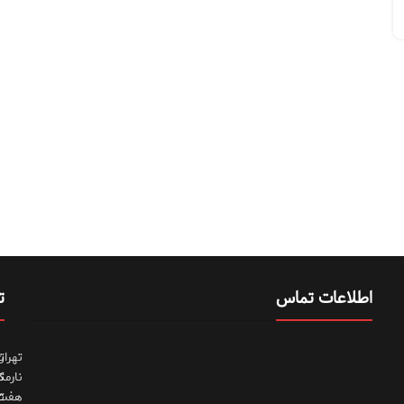
اطلاعات تماس
ت
تهران
ت
نارمک
ت
هفت
ت