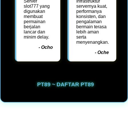
Server
Infrastruktur
slot777 yang
servernya kuat,
digunakan
performanya
membuat
konsisten, dan
permainan
pengalaman
berjalan
bermain terasa
lancar dan
lebih aman
minim delay.
serta
menyenangkan.
- Ocho
- Oche
PT89 ~ DAFTAR PT89