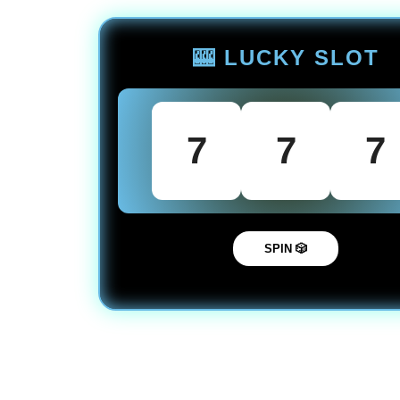
🎰 LUCKY SLOT
7
7
7
SPIN 🎲