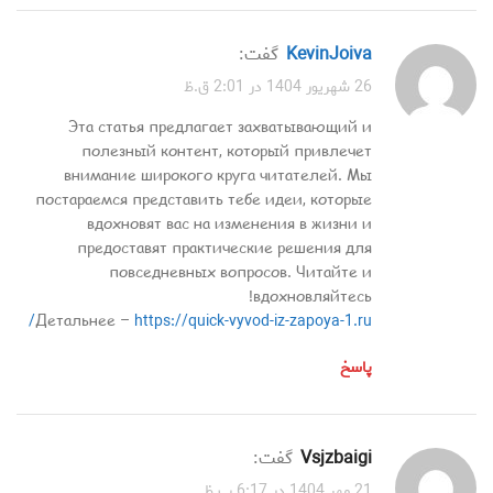
KevinJoiva
گفت:
26 شهریور 1404 در 2:01 ق.ظ
Эта статья предлагает захватывающий и
полезный контент, который привлечет
внимание широкого круга читателей. Мы
постараемся представить тебе идеи, которые
вдохновят вас на изменения в жизни и
предоставят практические решения для
повседневных вопросов. Читайте и
вдохновляйтесь!
Детальнее –
https://quick-vyvod-iz-zapoya-1.ru/
پاسخ
vsjzbaigi
گفت:
21 مهر 1404 در 6:17 ب.ظ