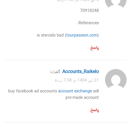
6 تیر 1404 در 7:44 ب.ظ
70918248
References:
is steroids bad (
tourpassion.com
)
پاسخ
accounts_Raikelo
گفت:
21 تیر 1404 در 7:38 ب.ظ
buy facebook ad accounts
account exchange
sell
pre-made account
پاسخ