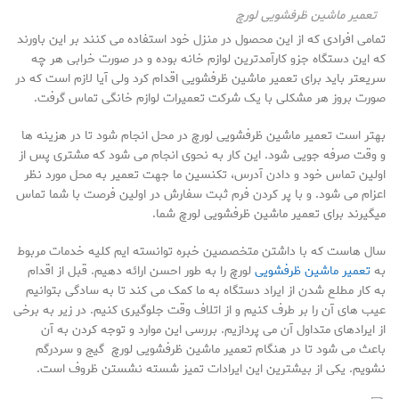
تعمیر ماشین ظرفشویی لورچ
تمامی افرادی که از این محصول در منزل خود استفاده می کنند بر این باورند
که این دستگاه جزو کارآمدترین لوازم خانه بوده و در صورت خرابی هر چه
سریعتر باید برای تعمیر ماشین ظرفشویی اقدام کرد ولی آیا لازم است که در
صورت بروز هر مشکلی با یک شرکت تعمیرات لوازم خانگی تماس گرفت.
بهتر است تعمیر ماشین ظرفشویی لورچ در محل انجام شود تا در هزینه ها
و وقت صرفه جویی شود. این کار به نحوی انجام می شود که مشتری پس از
اولین تماس خود و دادن آدرس، تکنسین ما جهت تعمیر به محل مورد نظر
اعزام می شود. و با پر کردن فرم ثبت سفارش در اولین فرصت با شما تماس
میگیرند برای تعمیر ماشین ظرفشویی لورچ شما.
سال هاست که با داشتن متخصصین خبره توانسته ایم کلیه خدمات مربوط
به
تعمیر ماشین ظرفشویی
لورچ را به طور احسن ارائه دهیم. قبل از اقدام
به کار مطلع شدن از ایراد دستگاه به ما کمک می کند تا به سادگی بتوانیم
عیب های آن را بر طرف کنیم و از اتلاف وقت جلوگیری کنیم. در زیر به برخی
از ایرادهای متداول آن می پردازیم. بررسی این موارد و توجه کردن به آن
باعث می شود تا در هنگام تعمیر ماشین ظرفشویی لورچ گیج و سردرگم
نشویم. یکی از بیشترین این ایرادات تمیز شسته نشستن ظروف است.