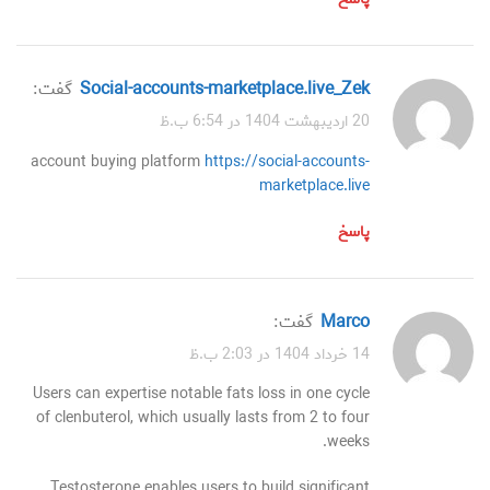
social-accounts-marketplace.live_Zek
گفت:
20 اردیبهشت 1404 در 6:54 ب.ظ
account buying platform
https://social-accounts-
marketplace.live
پاسخ
Marco
گفت:
14 خرداد 1404 در 2:03 ب.ظ
Users can expertise notable fats loss in one cycle
of clenbuterol, which usually lasts from 2 to four
weeks.
Testosterone enables users to build significant