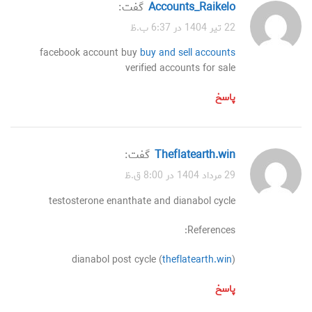
accounts_Raikelo
گفت:
22 تیر 1404 در 6:37 ب.ظ
facebook account buy
buy and sell accounts
verified accounts for sale
پاسخ
theflatearth.win
گفت:
29 مرداد 1404 در 8:00 ق.ظ
testosterone enanthate and dianabol cycle
References:
dianabol post cycle (
theflatearth.win
)
پاسخ