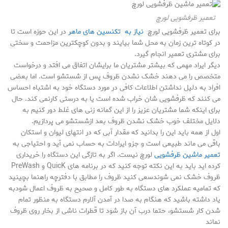
تعمیر ظرفشویی لورچ
برای تعمیر ظرفشویی لورچ
نیاز به تکنسین های ماهر
در این حوزه است تا
در کوتاه ترین زمان به محل شما بیایند و بدون کوچکترین مزاحمت و سختی
برای مشتری تعمیر انجام گیرد.
دیگر ایراد مهمی که بیشتر مشتریان ما برایشان اتفاق می افتد و درخواست
متخصص را می دهند خشک نشدن ظروف پس از شستشو است. اما بعضی
افراد به دلیل نداشتن اطلاعات کافی در مورد دستگاه خود به اشتباه احساس
می کنند که ظرفشویی شان خراب شده است یا به درستی کارنمی کند. حال
برای اینکه شما مشتریان عزیز را از این گمانه زنی های غلط دور کنیم به
دلایل مختلف خوب خشک نشدن ظروف بعد ازشستشو می پردازیم.
اول از همه باید این را بدانید که مقدار آبی که در انتهای لیوان و استکان
باقی می ماند طبیعی است و جزو ایرادات به حساب نمی آید و احتیاجی به
تعمیر ماشین ظرفشویی
لورچ نیست. اگر به تازگی این دستگاه را خریداری
کرده اید باید به این نکته توجه کنید که در برنامه های QuicK و PreWash
ظروف خشک نمی شوندسعی کنید ظروف را مطابق با دفترچه راهنما بچینید
که تمامیه عملکرد های دستگاه به طور کامل و صحیح به ظروف اعمال شودبه
یاد داشته باشید که هنگام به صدا در آمدن آلارم دستگاه به منظور تمام
شدن کار شستشو، حتما درب آن باز شود تا قطرات ناشی از بخار روی ظروف
نماند