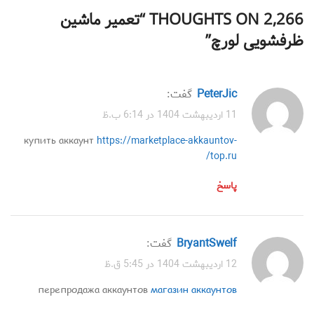
2,266 THOUGHTS ON “
تعمیر ماشین
ظرفشویی لورچ
”
PeterJic
گفت:
11 اردیبهشت 1404 در 6:14 ب.ظ
купить аккаунт
https://marketplace-akkauntov-
top.ru/
پاسخ
BryantSwelf
گفت:
12 اردیبهشت 1404 در 5:45 ق.ظ
перепродажа аккаунтов
магазин аккаунтов