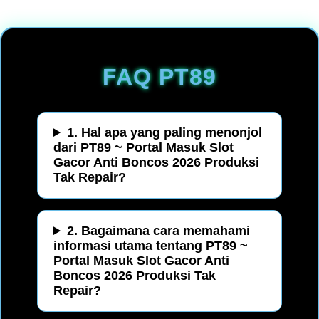
Loading...
FAQ PT89
1. Hal apa yang paling menonjol
dari PT89 ~ Portal Masuk Slot
Gacor Anti Boncos 2026 Produksi
Tak Repair?
2. Bagaimana cara memahami
informasi utama tentang PT89 ~
Portal Masuk Slot Gacor Anti
Boncos 2026 Produksi Tak
Repair?