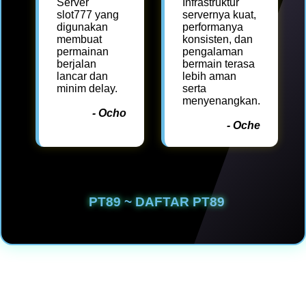
Server
Infrastruktur
slot777 yang
servernya kuat,
digunakan
performanya
membuat
konsisten, dan
permainan
pengalaman
berjalan
bermain terasa
lancar dan
lebih aman
minim delay.
serta
menyenangkan.
- Ocho
- Oche
PT89 ~ DAFTAR PT89