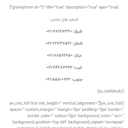
[gravityform id=”5″ title=”true” description=”true” ajax=”true”]
شماره های تماس:
شرق: ۷۷۱۴۷۳۳۰-۰۲۱
شمال: ۲۲۷۳۷۵۶۶-۰۲۱
مرکز: ۸۸۵۹۲۶۵۰-۰۲۱
غرب: ۴۴۲۸۷۹۹۳-۰۲۱
جنوب: ۵۵۸۱۰۷۴۲-۰۲۱
[/av_textblock]
[/av_one_full][av_one_full first min_height=” vertical_alignment=”
space=” custom_margin=” margin=’0px’ padding=’0px’ border=”
border_color=” radius=’0px’ background_color=” src=”
background_position=’top left’ background_repeat=’no-repeat’