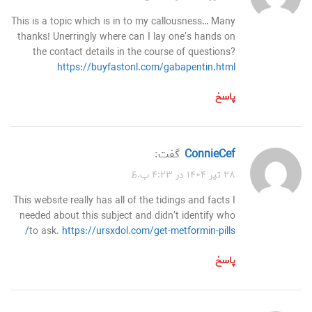
This is a topic which is in to my callousness… Many
thanks! Unerringly where can I lay one’s hands on
the contact details in the course of questions?
https://buyfastonl.com/gabapentin.html
پاسخ
ConnieCef
گفت:
۲۸ تیر ۱۴۰۴ در ۴:۲۳ ب.ظ
This website really has all of the tidings and facts I
needed about this subject and didn’t identify who
to ask.
https://ursxdol.com/get-metformin-pills/
پاسخ