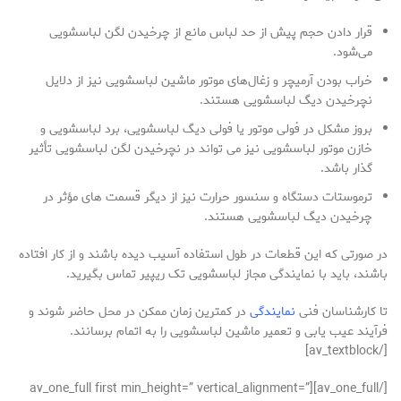
قرار دادن حجم پیش از حد لباس مانع از چرخیدن لگن لباسشویی
می‌شود.
خراب بودن آرمیچر و زغال‌های موتور ماشین لباسشویی نیز از دلایل
نچرخیدن دیگ لباسشویی هستند.
بروز مشکل در فولی موتور یا فولی دیگ لباسشویی، برد لباسشویی و
خازن موتور لباسشویی نیز می‌ تواند در نچرخیدن لگن لباسشویی تأثیر
گذار باشد.
ترموستات دستگاه و سنسور حرارت نیز از دیگر قسمت‌ های مؤثر در
چرخیدن دیگ لباسشویی هستند.
در صورتی که این قطعات در طول استفاده آسیب دیده باشند و از کار افتاده
باشند، باید با نمایندگی مجاز لباسشویی تک ریپیر تماس بگیرید.
تا کارشناسان فنی
نمایندگی
در کمترین زمان ممکن در محل حاضر شوند و
فرآیند عیب یابی و تعمیر ماشین لباسشویی را به اتمام برسانند.
[/av_textblock]
[/av_one_full][av_one_full first min_height=” vertical_alignment=”