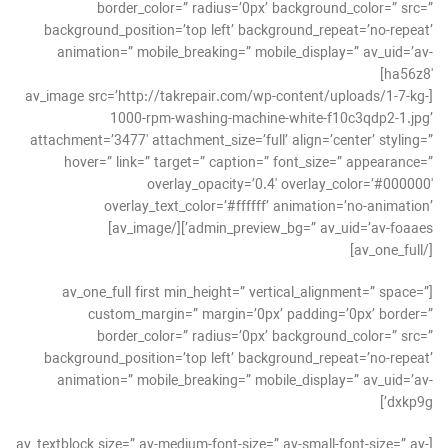
border_color=” radius=’0px’ background_color=” src=”
background_position=’top left’ background_repeat=’no-repeat’
animation=” mobile_breaking=” mobile_display=” av_uid=’av-
ha56z8′]
[av_image src=’http://takrepair.com/wp-content/uploads/1-7-kg-
1000-rpm-washing-machine-white-f10c3qdp2-1.jpg’
attachment=’3477′ attachment_size=’full’ align=’center’ styling=”
hover=” link=” target=” caption=” font_size=” appearance=”
overlay_opacity=’0.4′ overlay_color=’#000000′
overlay_text_color=’#ffffff’ animation=’no-animation’
admin_preview_bg=” av_uid=’av-foaaes’][/av_image]
[/av_one_full]
[av_one_full first min_height=” vertical_alignment=” space=”
custom_margin=” margin=’0px’ padding=’0px’ border=”
border_color=” radius=’0px’ background_color=” src=”
background_position=’top left’ background_repeat=’no-repeat’
animation=” mobile_breaking=” mobile_display=” av_uid=’av-
dxkp9g’]
[av_textblock size=” av-medium-font-size=” av-small-font-size=” av-