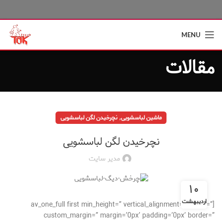
MENU
مقالات
,
ماشین لباسشویی
نچرخیدن لگن لباسشویی
نچرخیدن لگن لباسشویی
مدیر سایت
۱۰
اردیبهشت
[av_one_full first min_height=” vertical_alignment=” space=”
custom_margin=” margin=’0px’ padding=’0px’ border=”