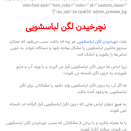
mini-font-size=” font_color=” color=” id=” custom_class=”
av_uid=’av-cysk3o’ admin_preview_bg=”]
نچرخیدن لگن لباسشویی
علت
نچرخیدن لگن لباسشویی
هر چه که باشد، سبب می‌شود که عملکرد
صحیح ماشین لباسشویی با مشکل مواجه شود و دستگاه نتواند به خوبی
لباس‌ها را بشوید و خشک کند.
زیرا لباس‌ ها درون لگن لباسشویی قرار می‌ گیرند و با ورود آب و مایع
شوینده به درون لگن شسته می‌ شوند؛
اما اگر آب به درون لگن لباسشویی وارد نشود یا مشکلاتی برای لگن
لباسشویی به وجود آمده باشد.
به هیچ عنوان لباس‌ هایی که درون لگن لباسشویی قرار گرفته‌ اند شسته
نمی‌ شوند.
با ما همراه باشید و با برخی از مشکلاتی که سبب نچرخیدن لگن لباسشویی
می‌ شوند، بیشتر آشنا شوید.