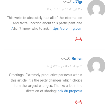
j7tgr
گفت:
۳۰ تیر ۱۴۰۴ در ۱:۴۲ ب.ظ
This website absolutely has all of the information
and facts I needed about this participant and
didn’t know who to ask.
https://prohnrg.com/
پاسخ
bmlvs
گفت:
۲ مرداد ۱۴۰۴ در ۵:۴۰ ق.ظ
Greetings! Extremely productive par‘nesis within
this article! It’s the petty changes which choice
turn the largest changes. Thanks a lot in the
direction of sharing!
prix du propecia
پاسخ