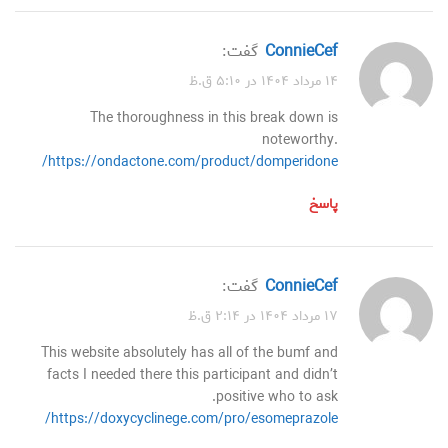
ConnieCef
گفت:
۱۴ مرداد ۱۴۰۴ در ۵:۱۰ ق.ظ
The thoroughness in this break down is
noteworthy.
https://ondactone.com/product/domperidone/
پاسخ
ConnieCef
گفت:
۱۷ مرداد ۱۴۰۴ در ۲:۱۴ ق.ظ
This website absolutely has all of the bumf and
facts I needed there this participant and didn’t
positive who to ask.
https://doxycyclinege.com/pro/esomeprazole/