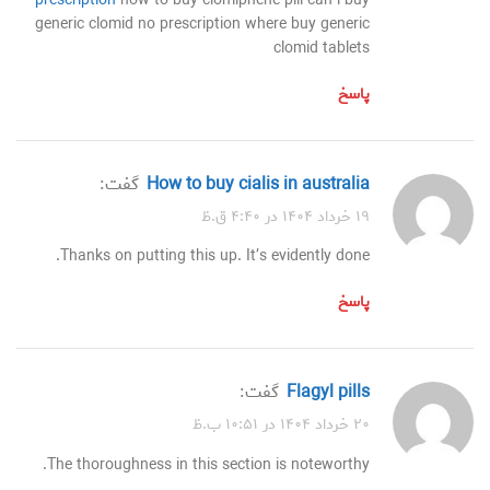
prescription
how to buy clomiphene pill can i buy
generic clomid no prescription where buy generic
clomid tablets
پاسخ
how to buy cialis in australia
گفت:
۱۹ خرداد ۱۴۰۴ در ۴:۴۰ ق.ظ
Thanks on putting this up. It’s evidently done.
پاسخ
flagyl pills
گفت:
۲۰ خرداد ۱۴۰۴ در ۱۰:۵۱ ب.ظ
The thoroughness in this section is noteworthy.