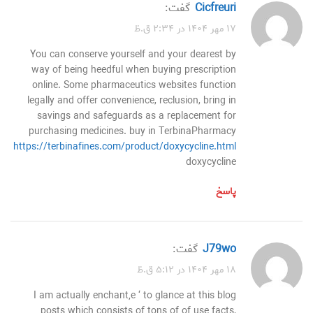
Cicfreuri
گفت:
۱۷ مهر ۱۴۰۴ در ۲:۳۴ ق.ظ
You can conserve yourself and your dearest by
way of being heedful when buying prescription
online. Some pharmaceutics websites function
legally and offer convenience, reclusion, bring in
savings and safeguards as a replacement for
purchasing medicines. buy in TerbinaPharmacy
https://terbinafines.com/product/doxycycline.html
doxycycline
پاسخ
j79wo
گفت:
۱۸ مهر ۱۴۰۴ در ۵:۱۲ ق.ظ
I am actually enchant‚e ‘ to glance at this blog
posts which consists of tons of of use facts,