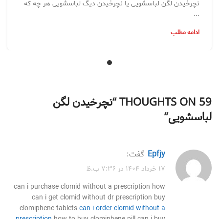
نچرخیدن لگن لباسشویی یا نچرخیدن دیگ لباسشویی هر چه که
...
ادامه مطلب
59 THOUGHTS ON “
نچرخیدن لگن
لباسشویی
”
epfjy
گفت:
۱۷ خرداد ۱۴۰۴ در ۷:۳۶ ب.ظ
can i purchase clomid without a prescription how
can i get clomid without dr prescription buy
clomiphene tablets
can i order clomid without a