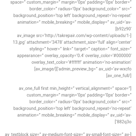
space=” custom_margin=” margin=’0px’ padding=’0px’ border=”
border_color=” radius=’0px’ background_color=” src=”
background_position=’top left’ background_repeat=’no-repeat’
animation=” mobile_breaking=” mobile_display=” av_uid=’av-
b92z90′]
[av_image src=’http://takrepair.com/wp-content/uploads/1-
13.jpg’ attachment=’3478′ attachment_size=’full’ align=’center’
styling=” hover=” link=” target=” caption=” font_size=”
appearance=” overlay_opacity=’0.4′ overlay_color=’#000000′
overlay_text_color=’#ffffff’ animation=’no-animation’
admin_preview_bg=” av_uid=’av-wxcfo’][/av_image]
[/av_one_full]
[av_one_full first min_height=” vertical_alignment=” space=”
custom_margin=” margin=’0px’ padding=’0px’ border=”
border_color=” radius=’0px’ background_color=” src=”
background_position=’top left’ background_repeat=’no-repeat’
animation=” mobile_breaking=” mobile_display=” av_uid=’av-
882q3o’]
[av_textblock size=” av-medium-font-size=” av-small-font-size=” av-