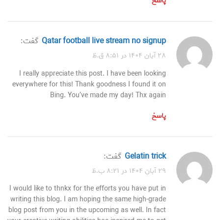
پاسخ
qatar football live stream no signup
گفت:
۲۸ آبان ۱۴۰۴ در ۸:۵۱ ق.ظ
I really appreciate this post. I have been looking
everywhere for this! Thank goodness I found it on
Bing. You’ve made my day! Thx again
پاسخ
gelatin trick
گفت:
۲۹ آبان ۱۴۰۴ در ۸:۲۱ ب.ظ
I would like to thnkx for the efforts you have put in
writing this blog. I am hoping the same high-grade
blog post from you in the upcoming as well. In fact