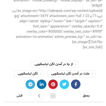
animation=” mobile_breaking=” mobile_display=” av_uid=’av-
4r8jz8′]
[av_image src=’http://takrepair.com/wp-content/uploads/بنر-
تیره-77-و-22-1.jpg’ attachment=’3479′ attachment_size=’full’
align=’center’ styling=” hover=” link=” target=” caption=”
font_size=” appearance=” overlay_opacity=’0.4′
overlay_color=’#000000′ overlay_text_color=’#ffffff’
animation=’no-animation’ admin_preview_bg=” av_uid=’av-
2uh7bo’][/av_image]
[/av_one_full]
از جا در آمدن لگن لباسشویی
علت در آمدن لگن لباسشویی
لگن لباسشویی
بعدی
قبلی