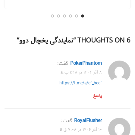
6 THOUGHTS ON “
نمایندگی یخچال دوو
”
PokerPhantom
گفت:
۸ آذر ۱۴۰۴ در ۱:۴۸ ب.ظ
https://t.me/s/ef_beef
پاسخ
RoyalFlusher
گفت:
۱۰ آذر ۱۴۰۴ در ۷:۰۸ ق.ظ