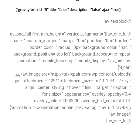
[gravityform id=”5″ title=”false” description=”false” ajax=”true”]
[/av_textblock]
[/av_one_full][av_one_full first min_height=” vertical_alignment=”
space=” custom_margin=” margin=’0px’ padding=’0px’ border=”
border_color=” radius=’0px’ background_color=” src=”
background_position=’top left’ background_repeat=’no-repeat’
animation=” mobile_breaking=” mobile_display=” av_uid=’av-
4jnani’]
[av_image src=’http://takrepair.com/wp-content/uploads/بنر-
تیره-77-و-44-1-1.jpg’ attachment=’4291′ attachment_size=’full’
align=’center’ styling=” hover=” link=” target=” caption=”
font_size=” appearance=” overlay_opacity=’0.4′
overlay_color=’#000000′ overlay_text_color=’#ffffff’
animation=’no-animation’ admin_preview_bg=” av_uid=’av-bejjy’]
[/av_image]
[/av_one_full]