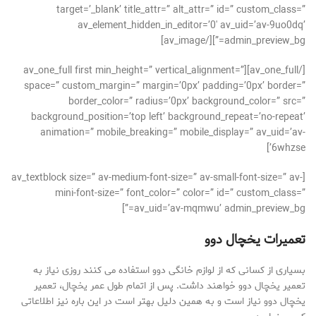
target=’_blank’ title_attr=” alt_attr=” id=” custom_class=”
av_element_hidden_in_editor=’0′ av_uid=’av-9uo0dq’
admin_preview_bg=”][/av_image]
[/av_one_full][av_one_full first min_height=” vertical_alignment=”
space=” custom_margin=” margin=’0px’ padding=’0px’ border=”
border_color=” radius=’0px’ background_color=” src=”
background_position=’top left’ background_repeat=’no-repeat’
animation=” mobile_breaking=” mobile_display=” av_uid=’av-
6whzse’]
[av_textblock size=” av-medium-font-size=” av-small-font-size=” av-
mini-font-size=” font_color=” color=” id=” custom_class=”
av_uid=’av-mqmwu’ admin_preview_bg=”]
تعمیرات یخچال دوو
بسیاری از کسانی که از لوازم خانگی دوو استفاده می کنند روزی نیاز به
تعمیر یخچال دوو خواهند داشت. پس از اتمام طول عمر یخچال، تعمیر
یخچال دوو نیاز است و به همین دلیل بهتر است در این باره نیز اطلاعاتی