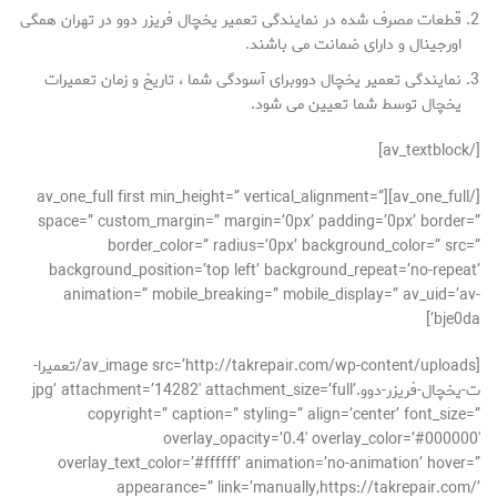
قطعات مصرف شده در نمایندگی تعمیر یخچال فریزر دوو در تهران همگی
اورجینال و دارای ضمانت می باشند.
نمایندگی تعمیر یخچال دووبرای آسودگی شما ، تاریخ و زمان تعمیرات
یخچال توسط شما تعیین می شود.
[/av_textblock]
[/av_one_full][av_one_full first min_height=” vertical_alignment=”
space=” custom_margin=” margin=’0px’ padding=’0px’ border=”
border_color=” radius=’0px’ background_color=” src=”
background_position=’top left’ background_repeat=’no-repeat’
animation=” mobile_breaking=” mobile_display=” av_uid=’av-
bje0da’]
[av_image src=’http://takrepair.com/wp-content/uploads/تعمیرا-
ت-یخچال-فریزر-دوو.jpg’ attachment=’14282′ attachment_size=’full’
copyright=” caption=” styling=” align=’center’ font_size=”
overlay_opacity=’0.4′ overlay_color=’#000000′
overlay_text_color=’#ffffff’ animation=’no-animation’ hover=”
appearance=” link=’manually,https://takrepair.com/’