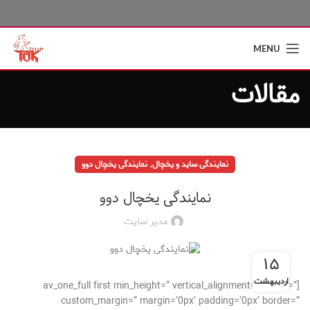
MENU
مقالات
,
نمایندگی ساید و یخچال
نمایندگی یخچال دوو
نمایندگی یخچال دوو
مدیر سایت
۱۵
اردیبهشت
[av_one_full first min_height=” vertical_alignment=” space=”
custom_margin=” margin=’0px’ padding=’0px’ border=”