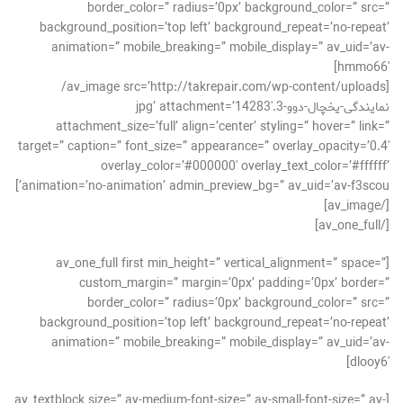
border_color=” radius=’0px’ background_color=” src=”
background_position=’top left’ background_repeat=’no-repeat’
animation=” mobile_breaking=” mobile_display=” av_uid=’av-
hmmo66′]
[av_image src=’http://takrepair.com/wp-content/uploads/
نمایندگی-یخچال-دوو-3.jpg’ attachment=’14283′
attachment_size=’full’ align=’center’ styling=” hover=” link=”
target=” caption=” font_size=” appearance=” overlay_opacity=’0.4′
overlay_color=’#000000′ overlay_text_color=’#ffffff’
animation=’no-animation’ admin_preview_bg=” av_uid=’av-f3scou’]
[/av_image]
[/av_one_full]
[av_one_full first min_height=” vertical_alignment=” space=”
custom_margin=” margin=’0px’ padding=’0px’ border=”
border_color=” radius=’0px’ background_color=” src=”
background_position=’top left’ background_repeat=’no-repeat’
animation=” mobile_breaking=” mobile_display=” av_uid=’av-
dlooy6′]
[av_textblock size=” av-medium-font-size=” av-small-font-size=” av-