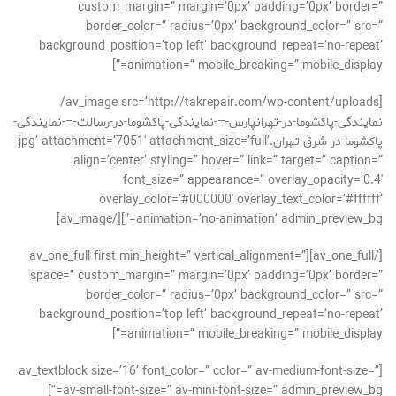
custom_margin=” margin=’0px’ padding=’0px’ border=”
border_color=” radius=’0px’ background_color=” src=”
background_position=’top left’ background_repeat=’no-repeat’
animation=” mobile_breaking=” mobile_display=”]
[av_image src=’http://takrepair.com/wp-content/uploads/
نمایندگی-پاکشوما-در-تهرانپارس-–-نمایندگی-پاکشوما-در-رسالت-–-نمایندگی-
پاکشوما-در-شرق-تهران.jpg’ attachment=’7051′ attachment_size=’full’
align=’center’ styling=” hover=” link=” target=” caption=”
font_size=” appearance=” overlay_opacity=’0.4′
overlay_color=’#000000′ overlay_text_color=’#ffffff’
animation=’no-animation’ admin_preview_bg=”][/av_image]
[/av_one_full][av_one_full first min_height=” vertical_alignment=”
space=” custom_margin=” margin=’0px’ padding=’0px’ border=”
border_color=” radius=’0px’ background_color=” src=”
background_position=’top left’ background_repeat=’no-repeat’
animation=” mobile_breaking=” mobile_display=”]
[av_textblock size=’16’ font_color=” color=” av-medium-font-size=”
av-small-font-size=” av-mini-font-size=” admin_preview_bg=”]