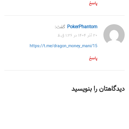
پاسخ
PokerPhantom
گفت:
۲۰ آذر ۱۴۰۴ در ۱:۲۶ ق.ظ
https://t.me/dragon_money_mani/15
پاسخ
دیدگاهتان را بنویسید