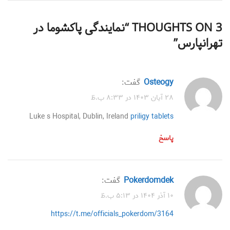
3 THOUGHTS ON “
نمایندگی پاکشوما در
تهرانپارس
”
osteogy
گفت:
۲۸ آبان ۱۴۰۳ در ۸:۳۳ ب.ظ
Luke s Hospital, Dublin, Ireland
priligy tablets
پاسخ
Pokerdomdek
گفت:
۱۰ آذر ۱۴۰۴ در ۵:۱۳ ب.ظ
https://t.me/officials_pokerdom/3164