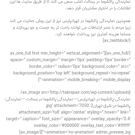
نمایندگی پاکشوما در رسالت اغلب سعی می کند تا از طریق سایت ها این
اطلاعات را در اختیار مشتریان قرار دهد.
همچنین نمایندگی پاکشوما در تهرانپارس نیز از این روش حمایت می کند
زیرا مردم با عصر ارتباطات می توانند راحت تر به جست و جو بپردازند و
مسلما هزینه کمتری نیز پرداخت خواهند کرد.
[/av_textblock]
[/av_one_full][av_one_full first min_height=” vertical_alignment=”
space=” custom_margin=” margin=’0px’ padding=’0px’ border=”
border_color=” radius=’0px’ background_color=” src=”
background_position=’top left’ background_repeat=’no-repeat’
animation=” mobile_breaking=” mobile_display=”]
[av_image src=’http://takrepair.com/wp-content/uploads/
نمایندگی-پاکشوما-در-تهرانپارس-–-نمایندگی-پاکشوما-در-رسالت-–-نمایندگی-
پاکشوما-در-شرق-تهران2.jpg’ attachment=’7050′
attachment_size=’full’ align=’center’ styling=” hover=” link=”
target=” caption=” font_size=” appearance=” overlay_opacity=’0.4′
overlay_color=’#000000′ overlay_text_color=’#ffffff’
animation=’no-animation’ admin_preview_bg=”][/av_image]