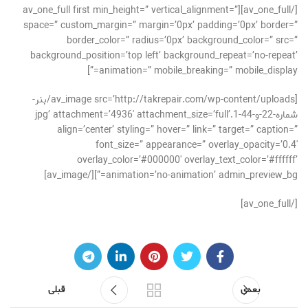
[/av_one_full][av_one_full first min_height=” vertical_alignment=”
space=” custom_margin=” margin=’0px’ padding=’0px’ border=”
border_color=” radius=’0px’ background_color=” src=”
background_position=’top left’ background_repeat=’no-repeat’
animation=” mobile_breaking=” mobile_display=”]
[av_image src=’http://takrepair.com/wp-content/uploads/بنر-
شماره-22-و-44-1.jpg’ attachment=’4936′ attachment_size=’full’
align=’center’ styling=” hover=” link=” target=” caption=”
font_size=” appearance=” overlay_opacity=’0.4′
overlay_color=’#000000′ overlay_text_color=’#ffffff’
animation=’no-animation’ admin_preview_bg=”][/av_image]
[/av_one_full]
بعدی
قبلی