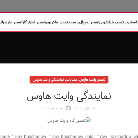
باسشویی
تعمیر ظرفشویی
تعمیر یخچال و ساید
تعمیر ماکروویو
تعمیر اجاق گاز
تعمیر جاروبرقی
,
,
تعمیر وایت هاوس
مقــــالات
نمایندگی وایت هاوس
نمایندگی وایت هاوس
ارسال توسط
مدیر سایت
nt=” space=” row_boxshadow=” row_boxshadow_color=” row_boxshadow_wi