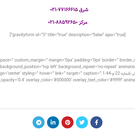
شرق
۷۷۱۶۶۶۱۵-۰۲۱
مرکز
۸۸۵۹۲۶۵۰-۰۲۱
[gravityform id=”5″ title=”true” description=”false” ajax=”true”]
_alignment=” space=” custom_margin=” margin=’0px’ padding=’0px’ border=” bor
background_position=’top left’ background_repeat=’no-repeat’ animatio
[av_image src=’http://takrepair.com/wp-content/uploads/بنر-شماره-22-و-44-1.k=” target=” caption
acity=’0.4′ overlay_color=’#000000′ overlay_text_color=’#ffffff’ animation=’