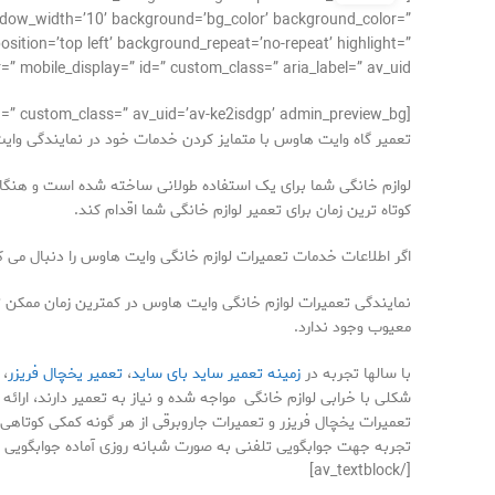
dow_width=’10’ background=’bg_color’ background_color=”
ition=’top left’ background_repeat=’no-repeat’ highlight=”
r=” mobile_display=” id=” custom_class=” aria_label=” av_uid=”]
[av_textblock size=” av-medium-font-size=” av-small-font-size=” av-mini-font-size=” font_color=” color=” id=” custom_class=” av_uid=’av-ke2isdgp’ admin_preview_bg=”]
تعمیر گاه وایت هاوس با متمایز کردن خدمات خود در نمایندگی و
لوازم خانگی شما برای یک استفاده طولانی ساخته شده است و هنگامی
کوتاه ترین زمان برای تعمیر لوازم خانگی شما اقدام کند.
اگر اطلاعات خدمات تعمیرات لوازم خانگی وایت هاوس را دنبال می 
نمایندگی تعمیرات لوازم خانگی وایت هاوس در کمترین زمان ممکن ت
معیوب وجود ندارد.
با سالها تجربه در
زمینه تعمیر ساید بای ساید
،
تعمیر یخچال فریزر
، 
شکلی با خرابی لوازم خانگی مواجه شده و نیاز به تعمیر دارند، ار
تعمیرات یخچال فریزر و تعمیرات جاروبرقی از هر گونه کمکی کوتاهی
تجربه جهت جوابگویی تلفنی به صورت شبانه روزی آماده جوابگویی 
[/av_textblock]