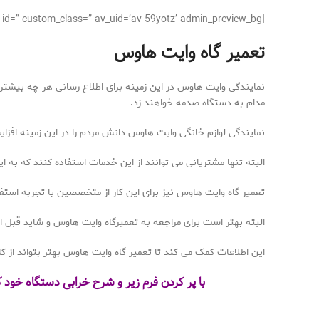
[av_textblock size=’16’ av-medium-font-size=” av-small-font-size=” av-mini-font-size=” font_color=” color=” id=” custom_class=” av_uid=’av-59yotz’ admin_preview_bg=”]
تعمیر گاه وایت هاوس
نمایندگی وایت هاوس در این زمینه برای اطلاع رسانی هر چه بیشتر 
مدام به دستگاه صدمه خواهند زد.
نمایندگی لوازم خانگی وایت هاوس دانش مردم را در این زمینه افزا
البته تنها مشتریانی می توانند از این خدمات استفاده کنند که به این
تعمیر گاه وایت هاوس نیز برای این کار از متخصصین با تجربه استفاد
البته بهتر است برای مراجعه به تعمیرگاه وایت هاوس و شاید قبل از 
این اطلاعات کمک می کند تا تعمیر گاه وایت هاوس بهتر بتواند از ک
با پر کردن فرم زیر و شرح خرابی دستگاه خود 