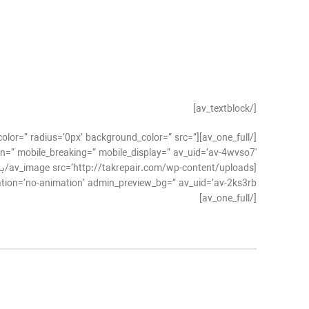
[/av_textblock]
der_color=” radius=’0px’ background_color=” src=”
n=” mobile_breaking=” mobile_display=” av_uid=’av-4wvso7′]
no-animation’ admin_preview_bg=” av_uid=’av-2ks3rb’][/av_image]
[/av_one_full]