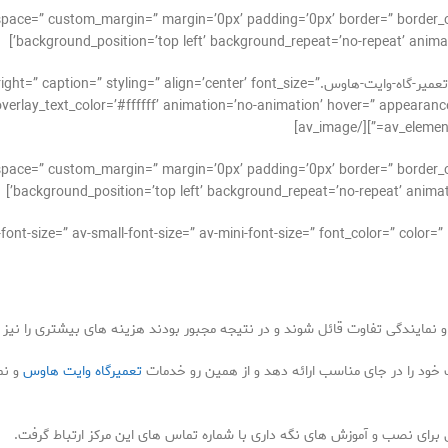
_alignment=” space=” custom_margin=” margin=’0px’ padding=’0px’ border=” bor
background_position=’top left’ background_repeat=’no-repeat’ animati
[av_image src=’https://takrepair.com/wp-content/uploads/تعمیر-گاه-وایت-هاوس.ter’ font_size
verlay_text_color=’#ffffff’ animation=’no-animation’ hover=” appearance=”
av_element_
_alignment=” space=” custom_margin=” margin=’0px’ padding=’0px’ border=” bor
background_position=’top left’ background_repeat=’no-repeat’ animati
نمایندگی تفاوت قائل شوند و در نتیجه مجبور بودند هزینه های بیشتری را نیز 
خود را در جای مناسب ارائه دهد و از همین رو خدمات
تعمیرگاه وایت هاوس
و نم
گی برای نصب و آموزش های نگه داری با شماره تماس های این مرکز ارتباط گرفت.