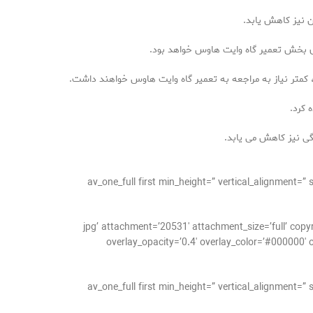
ن نیز کاهش یابد.
ی بخش تعمیر گاه وایت هاوس خواهد بود.
، کمتر نیاز به مراجعه به تعمیر گاه وایت هاوس خواهند داشت.
 کرد.
گی نیز کاهش می یابد.
[/av_one_full][av_one_full first min_height=” vertical
jpg’ attachment=’20531′ attachment_size=’full’ copyright=” caption=” styling=” align=’cen=”
overlay_opacity=’0.4′ overlay_color=’#000000′ o
[/av_one_full][av_one_full first min_height=” vertical