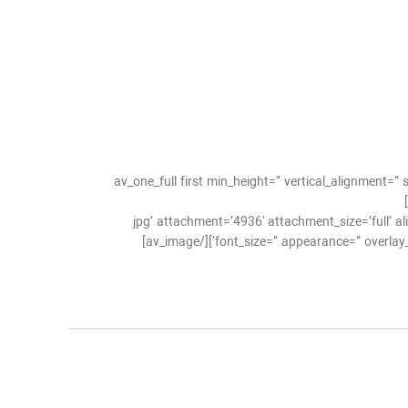
[/av_one_full][av_one_full first min_height=” vertical
jpg’ attachment=’4936′ attachment_size=’full’ align=’center’ styling=” hover=” lin=”
font_size=” appearance=” overlay_op