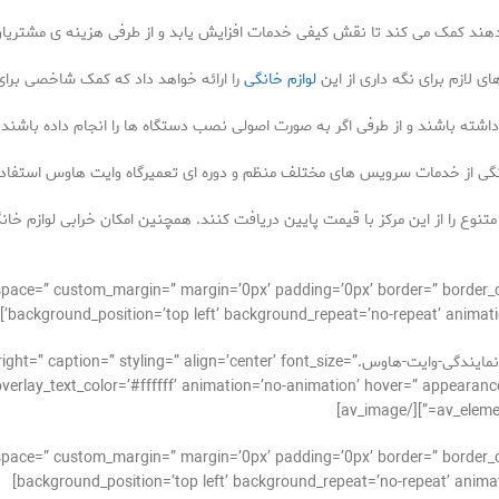
می دهند کمک می کند تا نقش کیفی خدمات افزایش یابد و از طرفی هزینه ی مشتریا
ی لازم برای نگه داری از این
لوازم خانگی
را ارائه خواهد داد که کمک شاخصی برا
 داشته باشند و از طرفی اگر به صورت اصولی نصب دستگاه ها را انجام داده باشند
خانگی از خدمات سرویس های مختلف منظم و دوره ای تعمیرگاه وایت هاوس استفاده
نوع را از این مرکز با قیمت پایین دریافت کنند. همچنین امکان خرابی لوازم خان
_alignment=” space=” custom_margin=” margin=’0px’ padding=’0px’ border=” bor
background_position=’top left’ background_repeat=’no-repeat’ animati
[av_image src=’https://takrepair.com/wp-content/uploads/نمایندگی-وایت-هاوس.ter’ font_size
verlay_text_color=’#ffffff’ animation=’no-animation’ hover=” appearance=”
av_element
_alignment=” space=” custom_margin=” margin=’0px’ padding=’0px’ border=” bor
background_position=’top left’ background_repeat=’no-repeat’ animati