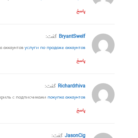
پاسخ
BryantSwelf
گفت:
а аккаунтов
услуги по продаже аккаунтов
پاسخ
Richardrhiva
گفت:
офиль с подписчиками
покупка аккаунтов
پاسخ
JasonCig
گفت: