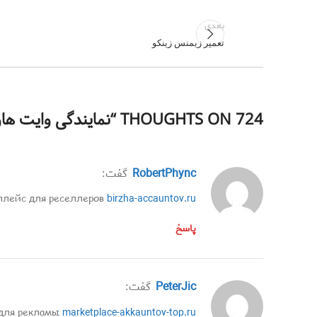
بعدی
تعمیر زیمنس زینکو
724 THOUGHTS ON “
نمایندگی وایت ه
RobertPhync
گفت:
плейс для реселлеров
birzha-accauntov.ru/
پاسخ
PeterJic
گفت:
 для рекламы
marketplace-akkauntov-top.ru/