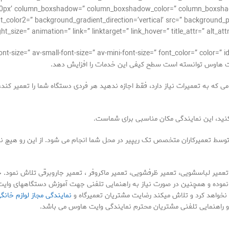
g=’0px’ column_boxshadow=” column_boxshadow_color=” column_boxsha
color2=” background_gradient_direction=’vertical’ src=” background_pos
ght_size=” animation=” link=” linktarget=” link_hover=” title_attr=” alt_att
ایت هاوس توانسته است سطح کیفی این خدمات را افزایش دهد.
 که به تعمیرات نیاز دارد، فقط اجازه ندهید هر فردی دستگاه شما را تعمیر کند
کنید، این نمایندگی مکان مناسبی برای شماست.
وسط تعمیرکاران متخصص تک ریپیر در محل شما انجام می شود. از این رو هیچ نیا
تعمیر لباسشویی، تعمیر ظرفشویی، تعمیر ماکروفر ، تعمیر جاروبرقی تلاش نمود. 
ائه نموده و همچنین در صورت نیاز به راهنمایی تلفنی جهت آموزش دستگاههای وا
 نخواهد کرد و تلاش میکند رضایت مشتریان تعمیرگاه و
نمایندگی مجاز لوازم خانگ
و راهنمایی تلفنی مشتریان محترم نمایندگی وایت هاوس می باشد.