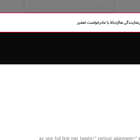
نمایندگی ها
ارتباط با ما
درخواست تعمیر
[av_one_full first min_height=” vertical_alignme