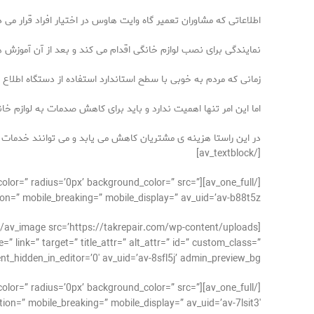
اطلاعاتی که مشاوران تعمیر گاه وایت هاوس در اختیار افراد قرار 
نمایندگی برای نصب لوازم خانگی اقدام می کند و بعد از آن آموزش ها
زمانی که مردم به خوبی با سطح استاندارد استفاده از دستگاه اطلاع
اما این امر تنها اهمیت ندارد و باید برای کاهش صدمات به لوازم 
در این راستا هزینه ی مشتریان کاهش می یابد و می توانند خدمات مت
[/av_textblock]
der_color=” radius=’0px’ background_color=” src=”
on=” mobile_breaking=” mobile_display=” av_uid=’av-b88t5z’]
 link=” target=” title_attr=” alt_attr=” id=” custom_class=”
_hidden_in_editor=’0′ av_uid=’av-8sfl5j’ admin_preview_bg=”][/av_image]
der_color=” radius=’0px’ background_color=” src=”
on=” mobile_breaking=” mobile_display=” av_uid=’av-7lsit3′]