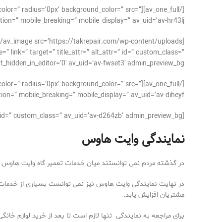
der_color=” radius=’0px’ background_color=” src=”
on=” mobile_breaking=” mobile_display=” av_uid=’av-hr43lj’]
 link=” target=” title_attr=” alt_attr=” id=” custom_class=”
hidden_in_editor=’0′ av_uid=’av-fwset3′ admin_preview_bg=”][/av_image]
der_color=” radius=’0px’ background_color=” src=”
on=” mobile_breaking=” mobile_display=” av_uid=’av-diheyf’]
[av_textblock size=’16’ av-medium-font-size=” av-small-font-size=” av-mini-font-size=” font_color=” color=” id=” custom_class=” av_uid=’av-d264zb’ admin_preview_bg=”]
نمایندگی وایت هاوس
در گذشته مردم نمی توانستند میان خدمات تعمیر گاه وایت هاوس و 
در نهایت نمایندگی وایت هاوس نیز نمی توانست بسیاری از خدمات 
مشتریان افزایش یابد.
برای مراجعه به نمایندگی تنها لازم است تا بعد از خرید لوازم خان