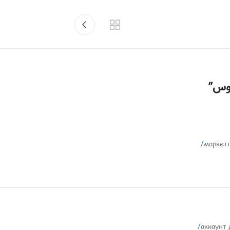
اوس
”
маркет
аккаунт