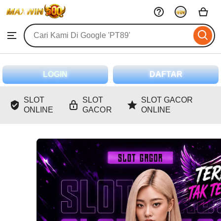
PT89
Skip
to
Search
Browse
ontent
for
items
or
shops
LOGIN
DAFTAR
SLOT
SLOT
SLOT GACOR
ONLINE
GACOR
ONLINE