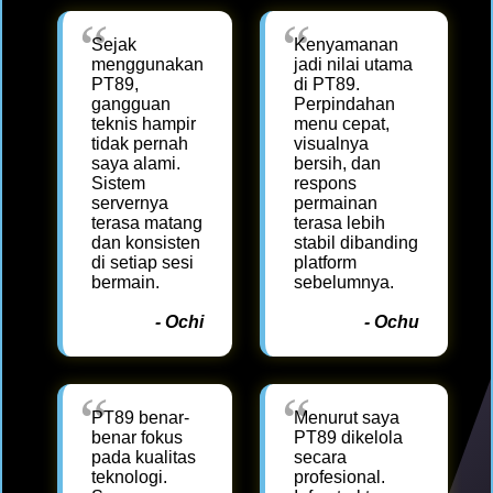
Sejak
Kenyamanan
menggunakan
jadi nilai utama
PT89,
di PT89.
gangguan
Perpindahan
teknis hampir
menu cepat,
tidak pernah
visualnya
saya alami.
bersih, dan
Sistem
respons
servernya
permainan
terasa matang
terasa lebih
dan konsisten
stabil dibanding
di setiap sesi
platform
bermain.
sebelumnya.
- Ochi
- Ochu
PT89 benar-
Menurut saya
benar fokus
PT89 dikelola
pada kualitas
secara
teknologi.
profesional.