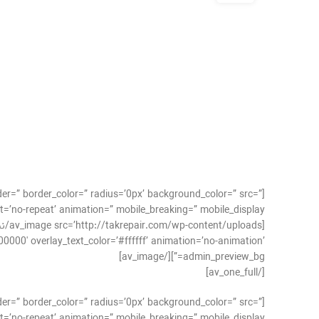
der=” border_color=” radius=’0px’ background_color=” src=”
’no-repeat’ animation=” mobile_breaking=” mobile_display=”]
00000′ overlay_text_color=’#ffffff’ animation=’no-animation’
admin_preview_bg=”][/av_image]
[/av_one_full]
der=” border_color=” radius=’0px’ background_color=” src=”
’no-repeat’ animation=” mobile_breaking=” mobile_display=”]