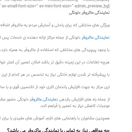
[av_textblock size=” font_color=” color=” av-medium-font-size=” av-small-font-size=” av-mini-font-size=” admin_preview_bg=”]
نمایندگی ماکروفر دلونگی
ویژگی های مختلفی که برای راحتی و آسایش مردم به ماکروفر اضافه 
نمایندگی ماکروفر
دلونگی از جمله مراکز ارائه دهنده ی خدمات پس از
با وجود پیچیدگی های مختلفی که استفاده از ماکروفر به همراه دارد،
هرچه اطلاعات در این زمینه دقیق تر باشد امکان تعمیر آن کمتر خو
با پیشرفته تر شدن لوازم خانگی نیاز به تخصص در هر کدام از این
این مرکز به جهت افزایش راندمان کاری خود از تکنسین قوی و با ساب
از جمله راه های افزایش بازدهی
نمایندگی ماکروفر
دلونگی حضور مشاور
موجبات کاهش نیاز به تعمیر را فراهم کند.
همچنین مشاوران با راهنمایی های لازم، آموزش های مفیدی را برای کار
چه مواقعی نیاز به تماس با نمایندگی ماکروفر می باشد؟