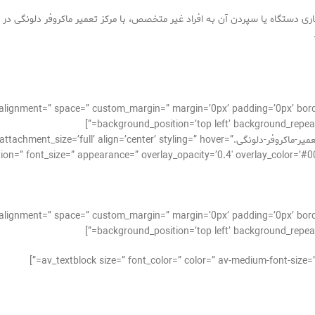
ی دستگاه یا سپردن آن به افراد غیر متخصص، با مرکز تعمیر ماکروفر دلونگی د
cal_alignment=” space=” custom_margin=” margin=’0px’ padding=’0px’ bor
background_position=’top left’ background_repeat=
[av_image src=’http://takrepair.com/wp-content/uploads/تعمیر-ماکروفر-دلونگی.align=’center’ styling=” hover
tion=” font_size=” appearance=” overlay_opacity=’0.4′ overlay_color=’#0
cal_alignment=” space=” custom_margin=” margin=’0px’ padding=’0px’ bor
background_position=’top left’ background_repeat=