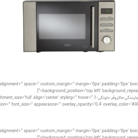
cal_alignment=” space=” custom_margin=” margin=’0px’ padding=’0px’ bor
background_position=’top left’ background_repeat=
[av_image src=’http://takrepair.com/wp-content/uploads/نمایندگی-ماکروفر-دلونگی-1.r’ styling=” hover
tion=” font_size=” appearance=” overlay_opacity=’0.4′ overlay_color=’#0
cal_alignment=” space=” custom_margin=” margin=’0px’ padding=’0px’ bor
background_position=’top left’ background_repeat=