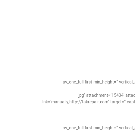
[av_one_full first min_height=” verti
jpg’ attachment=’15434′ attachment_size=’full’ align=’cente=”
link=’manually,http://takrepair.com’ target=” cap
[av_one_full first min_height=” verti